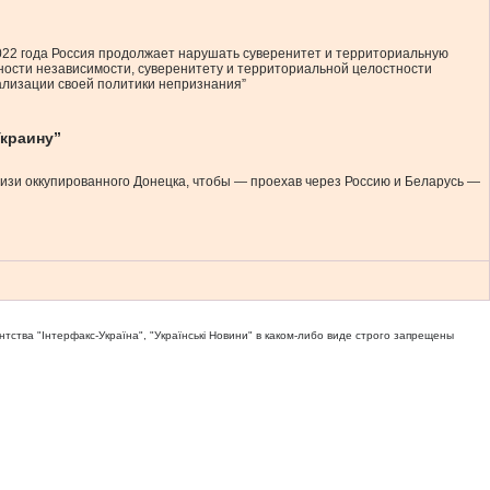
022 года Россия продолжает нарушать суверенитет и территориальную
ности независимости, суверенитету и территориальной целостности
ализации своей политики непризнания”
Украину”
близи оккупированного Донецка, чтобы — проехав через Россию и Беларусь —
тва "Iнтерфакс-Україна", "Українськi Новини" в каком-либо виде строго запрещены