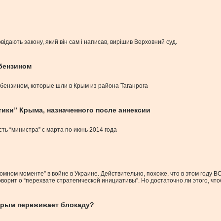
відають закону, який він сам і написав, вирішив Верховний суд.
 бензином
 бензином, которые шли в Крым из района Таганрога
тики” Крыма, назначенного после аннексии
ть “министра” с марта по июнь 2014 года
омном моменте” в войне в Украине. Действительно, похоже, что в этом году 
говорит о “перехвате стратегической инициативы”. Но достаточно ли этого, чт
 Крым переживает блокаду?