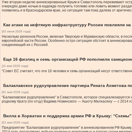
Уже вторую неделю аннексированные Крым и Севастополь переживают остр
очередях даже ночью в надежде получить топливо или ловить момент разда
появились и в Краснодарском крае, но ситуация там пока далека от критичес
Как атаки на нефтяную инфраструктуру России повлияли на
[02 июня 2026 года]
Несколько регионов России, включая Тверскую и Мурманскую области, в по
европейской части России. Особенно остро ситуация обстоит в аннексирова
соединяющий их с Россией.
Еще 16 физлиц и семь организаций РФ пополнили санкцион
[11 мая 2026 года]
“Совет ЕС считает, что эти 16 человек и семь организаций несут ответстве
Балаклавское рудоуправление партнера Рината Ахметова п
[01 мая 2026 года]
“Балаклавское рудоуправление” в Севастополе, которое специализируется на
родному брату (по отцу) Вадима Новинского — Ашоту Малхасяну — с 2014 г
Вилла в Хорватии и поддержка армии РФ в Крыму: “Схемы
[01 мая 2026 года]
Предприятие “Балаклавское рудоуправление” в аннексированном РФ Крыму, 
2014 году, продолжает добычу полезных ископаемых и платит сотни миллио