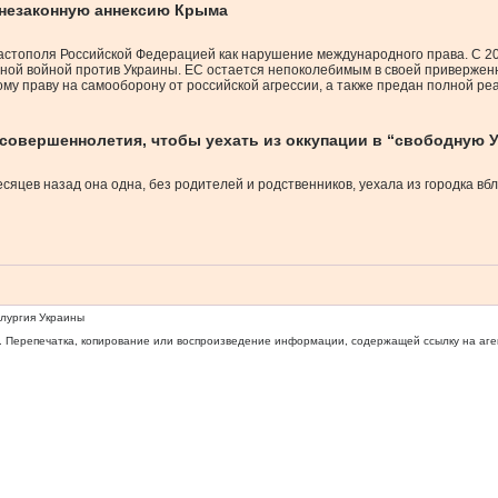
 незаконную аннексию Крыма
астополя Российской Федерацией как нарушение международного права. С 2
ной войной против Украины. ЕС остается непоколебимым в своей привержен
у праву на самооборону от российской агрессии, а также предан полной ре
совершеннолетия, чтобы уехать из оккупации в “свободную 
есяцев назад она одна, без родителей и родственников, уехала из городка в
ллургия Украины
 Перепечатка, копирование или воспроизведение информации, содержащей ссылку на агентс