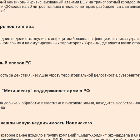
ый бензиновый кризис, вызванный атаками ВСУ на транспортный коридор ме
чи QR-кодов на 20 литров топлива в неделю, которые разбирают за считанны
кой.
 рынок топлива
следние недели столкнулись с дефицитом бензина на фоне усилившихся укра
нном Крыму и на оккупированных территориях Украины, где власти ввели огр
ный список ЕС
нность за действия, несущие угрозу территориальной целостности, суверенит
о “Метинвесту” поддерживает армию РФ
 добыче и обработке известняка и гипсового камня, находится в собственнос
ода
” нашли новую недвижимость Новинского
которое ранее входило в группу компаний “Смарт-Холдинг” экс-нардепа и б
нов рублей налогов в бюджет РФ. Кроме того, предприятие и его работники