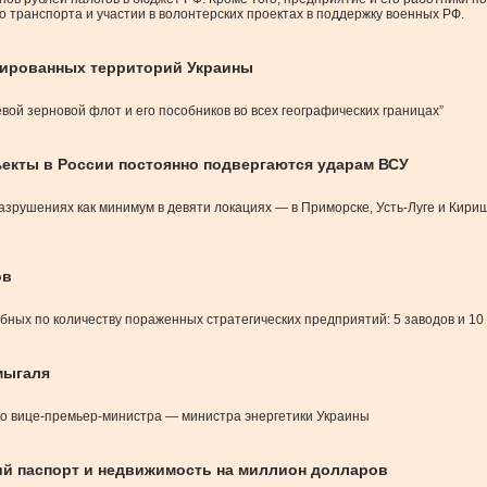
 транспорта и участии в волонтерских проектах в поддержку военных РФ.
упированных территорий Украины
вой зерновой флот и его пособников во всех географических границах”
екты в России постоянно подвергаются ударам ВСУ
рушениях как минимум в девяти локациях — в Приморске, Усть-Луге и Кириш
ов
бных по количеству пораженных стратегических предприятий: 5 заводов и 1
мыгаля
го вице-премьер-министра — министра энергетики Украины
ий паспорт и недвижимость на миллион долларов