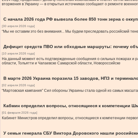
вторжения в Украину — в открытых источниках сообщают о ремонте военного
С начала 2026 года РФ вывезла более 850 тонн зерна с окк
[30 апреля 2026 года]
“Мы не оставим это без внимания... Мы будем преследовать российский тене
Дефицит средств ПВО или обходные маршруты: почему объ
[10 апреля 2026 года]
На данный момент есть подтвержденные сообщения о сильных пожарах и раз
области, Тольятти и Чапаевске Самарской области, Новороссийске
В марте 2026 Украина поразила 15 заводов, НПЗ и терминал
[02 апреля 2026 года]
“Мартовская кампания” Сил обороны Украины стала одной из самых масшта
Кабмин определил вопросы, относящиеся к компетенции Ш
[01 февраля 2026 года]
Кабинет Министров определил вопросы, относящиеся к компетенции перво
У семьи генерала СБУ Виктора Доровского нашли российск