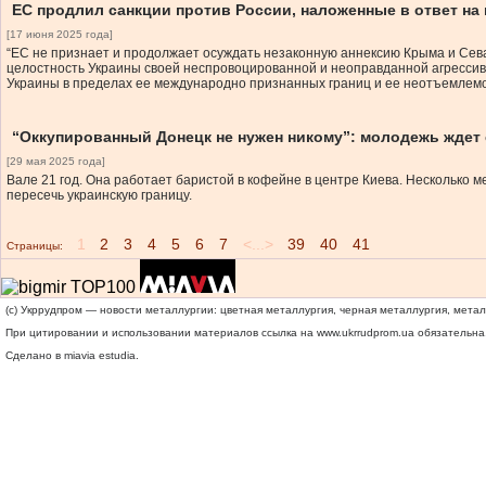
ЕС продлил санкции против России, наложенные в ответ на
[17 июня 2025 года]
“ЕС не признает и продолжает осуждать незаконную аннексию Крыма и Сев
целостность Украины своей неспровоцированной и неоправданной агрессив
Украины в пределах ее международно признанных границ и ее неотъемлемом
“Оккупированный Донецк не нужен никому”: молодежь ждет 
[29 мая 2025 года]
Вале 21 год. Она работает баристой в кофейне в центре Киева. Несколько м
пересечь украинскую границу.
1
2
3
4
5
6
7
<...>
39
40
41
Страницы:
(c) Укррудпром — новости металлургии: цветная металлургия, черная металлургия, мета
При цитировании и использовании материалов ссылка на
www.ukrrudprom.ua
обязательна.
Сделано в miavia estudia.