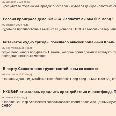
[22 декабря 2025 года]
В результате “Украинская правда” обосралась и убрала данную новость из 
Россия проиграла дело ЮКОСа. Заплатит ли она $65 млрд?
[09 ноября 2025 года]
Судебное противостояние бывших акционеров ЮКОСа с Россией завершено
Китайское судно трижды посещало аннексированный Крым
[23 сентября 2025 года]
судно Heng Yang 9 под флагом Панамы, которое принадлежит и эксплуатиру
последние несколько месяцев
В порту Севастополя грузят контейнеры на экспорт
[01 сентября 2025 года]
“По нашим данным, китайский контейнеровоз Heng Yang 9 (IMO: 1059979) с
НКЦБФР отказалась продлить срок действия инвестфонда П
[04 июля 2025 года]
“Порошенко Петр Алексеевич воспользовался своим правом по ценным бума
СНБО”