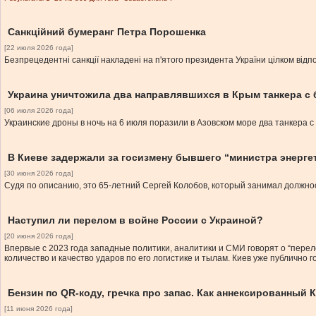
Санкційний бумеранг Петра Порошенка
[22 июля 2026 года]
Безпрецедентні санкції накладені на п'ятого президента України цілком відпо
Украина уничтожила два направлявшихся в Крым танкера с
[06 июля 2026 года]
Украинские дроны в ночь на 6 июля поразили в Азовском море два танкера с
В Киеве задержали за госизмену бывшего “министра энерге
[30 июня 2026 года]
Судя по описанию, это 65-летний Сергей Колобов, который занимал должнос
Наступил ли перелом в войне России с Украиной?
[20 июня 2026 года]
Впервые с 2023 года западные политики, аналитики и СМИ говорят о “перел
количество и качество ударов по его логистике и тылам. Киев уже публично 
Бензин по QR-коду, гречка про запас. Как аннексированный
[11 июня 2026 года]