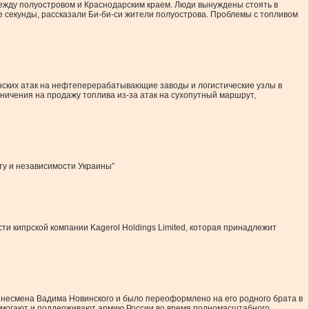
жду полуостровом и Краснодарским краем. Люди вынуждены стоять в
е секунды, рассказали Би-би-си жители полуострова. Проблемы с топливом
инских атак на нефтеперерабатывающие заводы и логистические узлы в
аничения на продажу топлива из-за атак на сухопутный маршрут,
ету и независимости Украины”
ти кипрской компании Kagerol Holdings Limited, которая принадлежит
изнесмена Вадима Новинского и было переоформлено на его родного брата в
 помогают и поддерживают армию России во время полномасштабного