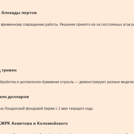
а блокады портов
временному сокращению работы. Решение принято из-за постоянных атак рос
 гривен
работка и целлюлозно-бумажная отрасль — демонстрируют разные модели эк
 млн долларов
 на Лондонской фондовой бирже с 1 мая текущего года
КЖРК Ахметова и Коломойского