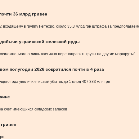
почти 36 млрд гривен
, входящему в группу Ferrexpo, около 35,3 млрд грн штрафа за предполагае
% добычи украинской железной руды
евозможно, можно лишь частично перенаправить грузы на другие маршруты”
ом полугодии 2026 сократился почти в 4 раза
щего года увеличил чистый убыток до 1 млрд 407,383 млн грн
раине
за счет имеющихся складских запасов
 гривен
грн