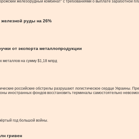
рожский железорудный комбинат” с требованиями о выплате заработной плат
 железной руды на 26%
ручки от экспорта металлопродукции
х металлов на сумму $1,18 млрд
атические российские обстрелы разрушают логистическое сердце Украины. П
ороны иностранных фондов восстановить терминалы самостоятельно невозмо
твёртый год большой войны.
лн гривен