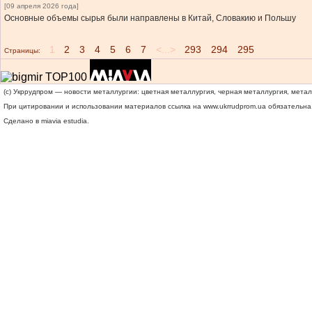
[09 апреля 2026 года]
Основные объемы сырья были направлены в Китай, Словакию и Польшу
1
2
3
4
5
6
7
<...>
293
294
295
Страницы:
(c) Укррудпром — новости металлургии: цветная металлургия, черная металлургия, мета
При цитировании и использовании материалов ссылка на
www.ukrrudprom.ua
обязательна.
Сделано в miavia estudia.