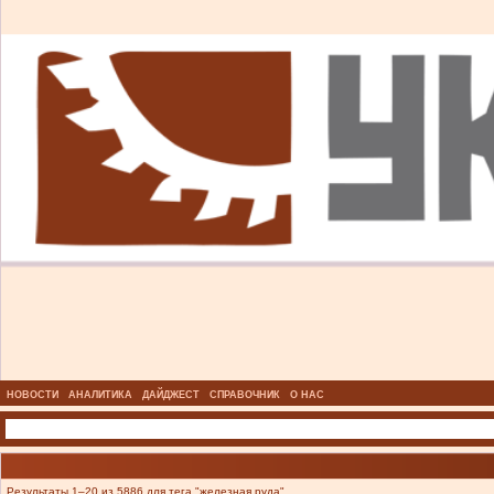
НОВОСТИ
АНАЛИТИКА
ДАЙДЖЕСТ
СПРАВОЧНИК
О НАС
Результаты 1–20 из 5886 для тега "железная руда".