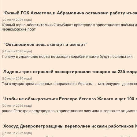
Южный ГОК Ахметова и Абрамовича остановил работу из-з
[29 июля 2026 года]
Южный горно-обогатительный комбинат приступил к приостановке добычи и 
черноморские порт
“Остановился весь экспорт и импорт”
[24 июля 2026 года]
Почему в украинские порты не заходят корабли и какие будут последствия
Лидеры трех отраслей экспортировали товаров на 225 млрд
[10 июля 2026 года]
Три ведущих промышленных направления Украины — металлургия, деревооб
Чтобы не обанкротиться Ferrexpo беглого Жеваго ищет 100
[29 июня 2026 года]
ранее Ferrexpo предупредила о приостановке листинга и торгов ее акциями
Хозсуд Днепропетровщины переполнен исками работников 
[25 июня 2026 года]