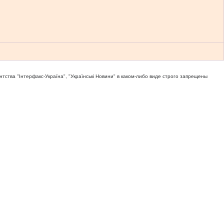
тва "Iнтерфакс-Україна", "Українськi Новини" в каком-либо виде строго запрещены