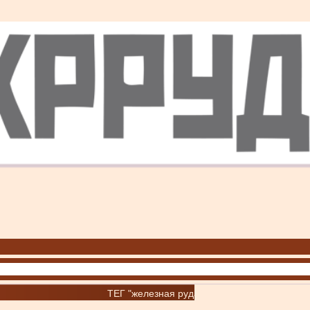
ТЕГ "железная руда"