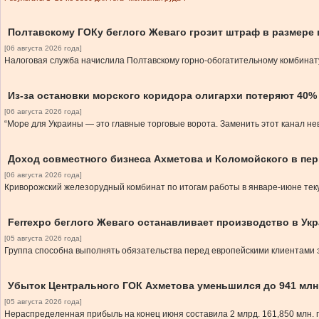
Полтавскому ГОКу беглого Жеваго грозит штраф в размере 
[06 августа 2026 года]
Налоговая служба начислила Полтавскому горно-обогатительному комбинату
Из-за остановки морского коридора олигархи потеряют 40
[06 августа 2026 года]
“Море для Украины — это главные торговые ворота. Заменить этот канал н
Доход совместного бизнеса Ахметова и Коломойского в перв
[06 августа 2026 года]
Криворожский железорудный комбинат по итогам работы в январе-июне теку
Ferrexpo беглого Жеваго останавливает производство в Ук
[05 августа 2026 года]
Группа способна выполнять обязательства перед европейскими клиентами 
Убыток Центрального ГОК Ахметова уменьшился до 941 млн
[05 августа 2026 года]
Нераспределенная прибыль на конец июня составила 2 млрд. 161,850 млн. 