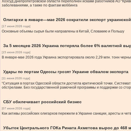
Хозсуд Днепропетровской области переполнен исками работников АО “Криво
заболеваниями, а также по фактам моббинга
Олигархи в январе—мае 2026 сократили экспорт украинской
[17 июня 2026 года]
Основные объемы сырья были направлены в Китай, Словакию и Польшу
За 5 месяцев 2026 Украина потеряла более 6% валютной вы
[15 июня 2026 года]
В январе-мае 2026 года Украина экспортировала около 2,29 млн. тонн черны
Удары по портам Одессы грозят Украине обвалом экспорта
[11 июня 2026 года]
“Ситуация в портах Одесской области достигла критической точки. Систем
обстрелами. Без государственной рамочной программы и поддержки со ст
СБУ обилечивает российский бизнес
[07 июня 2026 года]
Как активы российских олигархов пережили в Украине санкции, аресты и че
Убыток Центрального ГОКа Рината Ахметова вырос до 468 м