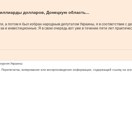
 миллиарды долларов, Донецкую область...
сти, а потом я был избран народным депутатом Украины, я в соответствии с
к и инвестиционные. Я в свою очередь вот уже в течение пяти лет практиче
ллургия Украины
 Перепечатка, копирование или воспроизведение информации, содержащей ссылку на агентс