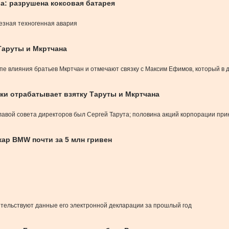
: разрушена коксовая батарея
езная техногенная авария
Таруты и Мкртчана
ппе влияния братьев Мкртчан и отмечают связку с Максим Ефимов, который в
ки отрабатывает взятку Таруты и Мкртчана
главой совета директоров был Сергей Тарута; половина акций корпорации п
кар BMW почти за 5 млн гривен
етельствуют данные его электронной декларации за прошлый год