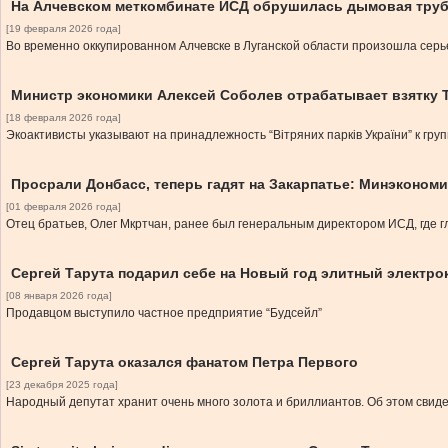
На Алчевском меткомбинате ИСД обрушилась дымовая труба
[19 февраля 2026 года]
Во временно оккупированном Алчевске в Луганской области произошла серь
Министр экономики Алексей Соболев отрабатывает взятку 
[18 февраля 2026 года]
Экоактивисты указывают на принадлежность “Вітряних парків України” к гру
Просрали Донбасс, теперь гадят на Закарпатье: Минэкономи
[01 февраля 2026 года]
Отец братьев, Олег Мкртчан, ранее был генеральным директором ИСД, где 
Сергей Тарута подарил себе на Новый год элитный электро
[08 января 2026 года]
Продавцом выступило частное предприятие “Будсейл”
Сергей Тарута оказался фанатом Петра Первого
[23 декабря 2025 года]
Народный депутат хранит очень много золота и бриллиантов. Об этом свид