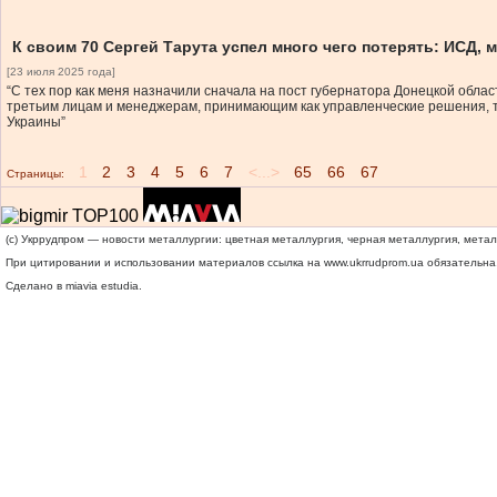
К своим 70 Сергей Тарута успел много чего потерять: ИСД,
[23 июля 2025 года]
“С тех пор как меня назначили сначала на пост губернатора Донецкой обла
третьим лицам и менеджерам, принимающим как управленческие решения, та
Украины”
1
2
3
4
5
6
7
<...>
65
66
67
Страницы:
(c) Укррудпром — новости металлургии: цветная металлургия, черная металлургия, мета
При цитировании и использовании материалов ссылка на
www.ukrrudprom.ua
обязательна.
Сделано в miavia estudia.