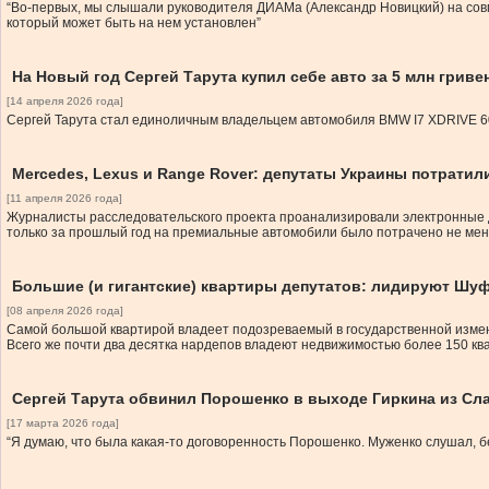
“Во-первых, мы слышали руководителя ДИАМа (Александр Новицкий) на совме
который может быть на нем установлен”
На Новый год Сергей Тарута купил себе авто за 5 млн гриве
[14 апреля 2026 года]
Сергей Тарута стал единоличным владельцем автомобиля BMW I7 XDRIVE 60,
Mercedes, Lexus и Range Rover: депутаты Украины потратили
[11 апреля 2026 года]
Журналисты расследовательского проекта проанализировали электронные д
только за прошлый год на премиальные автомобили было потрачено не мен
Большие (и гигантские) квартиры депутатов: лидируют Шуф
[08 апреля 2026 года]
Самой большой квартирой владеет подозреваемый в государственной измен
Всего же почти два десятка нардепов владеют недвижимостью более 150 кв
Сергей Тарута обвинил Порошенко в выходе Гиркина из Сла
[17 марта 2026 года]
“Я думаю, что была какая-то договоренность Порошенко. Муженко слушал, бе