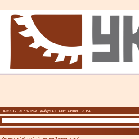
НОВОСТИ
АНАЛИТИКА
ДАЙДЖЕСТ
СПРАВОЧНИК
О НАС
Результаты 1–20 из 1333 для тега "Сергей Тарута".