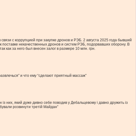
связи с коррупцией при закупке дронов и РЭБ. 2 августа 2025 года бывший
 к поставке некачественных дронов и систем РЭБ, подорвавших оборону. В
 как за него был внесен залог в размере 10 млн. грн.
 развлечься” и что ему “сделают приятный массаж”
н із них, який дуже дивно себе поводив у Дебальцевому і давно дружить із
робували розвинути третій Майдан”