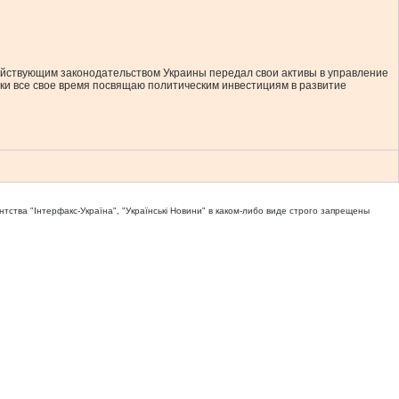
 действующим законодательством Украины передал свои активы в управление
ски все свое время посвящаю политическим инвестициям в развитие
тва "Iнтерфакс-Україна", "Українськi Новини" в каком-либо виде строго запрещены