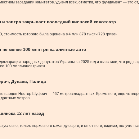
стном заседании комитетов, удивил всех, отметив, что фундамент — это отд
н и завтра закрывает последний киевский кинотеатр
 стоимость которого была оценена в 4 млн 878 тысяч 728 гривен
 не менее 100 млн грн на элитные авто
екларации народных депутатов Украины за 2025 год и выяснили, что ряд па
ее 100 миллионов гривен.
рич, Дунаев, Палица
е нардеп Нестор Шуфрич — 467 метров квадратных. Кроме него, еще четвер
адратных метров.
вянска 12 лет назад
зусловно, только верховного командующего, и он от него, видимо, получил т