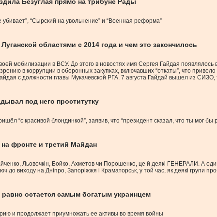
пиздила Безуглая прямо на трибуне Рады
е убивает”, “Сырский на увольнение” и “Военная реформа”
Луганской областями с 2014 года и чем это закончилось
ей мобилизации в ВСУ. До этого в новостях имя Сергея Гайдая появлялось в 
рению в коррупции в оборонных закупках, включавших “откаты”, что привело
дая с должности главы Мукачевской РГА. 7 августа Гайдай вышел из СИЗО, так
адывал под него проститутку
ишёл “с красивой блондинкой”, заявив, что “президент сказал, что ты мог бы
 на фронте и третий Майдан
вайченко, Льовочкін, Бойко, Ахметов чи Порошенко, це й деякі ГЕНЕРАЛИ. А оди
ч до виходу на Дніпро, Запоріжжя і Краматорськ, у той час, як деякі групи п
е равно остается самым богатым украинцем
перию и продолжает приумножать ее активы во время войны