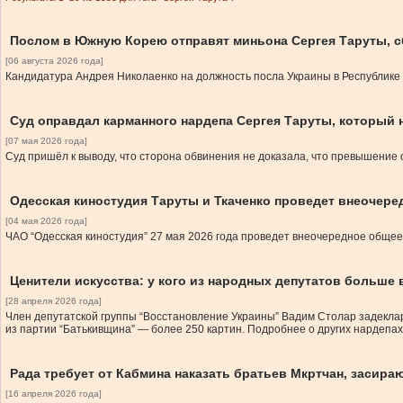
Послом в Южную Корею отправят миньона Сергея Таруты, 
[06 августа 2026 года]
Кандидатура Андрея Николаенко на должность посла Украины в Республике 
Суд оправдал карманного нардепа Сергея Таруты, который
[07 мая 2026 года]
Суд пришёл к выводу, что сторона обвинения не доказала, что превышение 
Одесская киностудия Таруты и Ткаченко проведет внеочере
[04 мая 2026 года]
ЧАО “Одесская киностудия” 27 мая 2026 года проведет внеочередное обще
Ценители искусства: у кого из народных депутатов больше 
[28 апреля 2026 года]
Член депутатской группы “Восстановление Украины” Вадим Столар задекла
из партии “Батькивщина” — более 250 картин. Подробнее о других нардепа
Рада требует от Кабмина наказать братьев Мкртчан, засира
[16 апреля 2026 года]