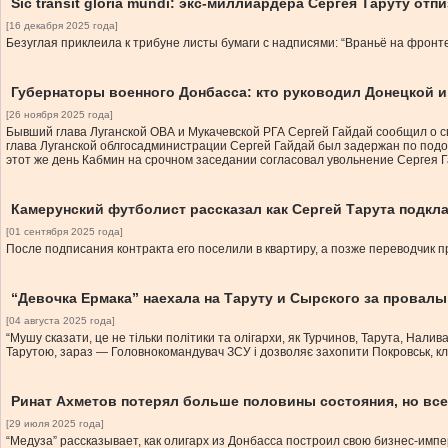
Sic transit gloria mundi: экс-миллиардера Сергея Таруту от
[16 декабря 2025 года]
Безуглая приклеила к трибуне листы бумаги с надписями: “Враньё на фронт
Губернаторы военного Донбасса: кто руководил Донецкой и 
[26 ноября 2025 года]
Бывший глава Луганской ОВА и Мукачевской РГА Сергей Гайдай сообщил о сво
глава Луганской облгосадминистрации Сергей Гайдай был задержан по подоз
этот же день Кабмин на срочном заседании согласовал увольнение Сергея Гай
Камерунский футболист рассказал как Сергей Тарута подкл
[01 сентября 2025 года]
После подписания контракта его поселили в квартиру, а позже переводчик пр
“Девочка Ермака” наехала на Таруту и Сырского за провалы
[04 августа 2025 года]
“Мушу сказати, це не тільки політики та олігархи, як Турчинов, Тарута, Нали
Тарутою, зараз — Головнокомандувач ЗСУ і дозволяє захопити Покровськ, клю
Ринат Ахметов потерял больше половины состояния, но вс
[29 июля 2025 года]
“Медуза” рассказывает, как олигарх из Донбасса построил свою бизнес-им