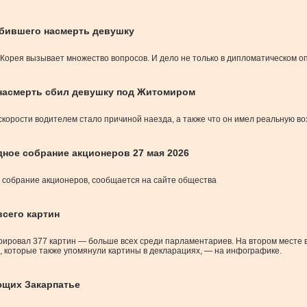
сбившего насмерть девушку
Корея вызывает множество вопросов. И дело не только в дипломатическом о
 насмерть сбил девушку под Житомиром
скорости водителем стало причиной наезда, а также что он имел реальную в
дное собрание акционеров 27 мая 2026
е собрание акционеров, сообщается на сайте общества
всего картин
рировал 377 картин — больше всех среди парламентариев. На втором месте 
х, которые также упомянули картины в декларациях, — на инфографике.
ющих Закарпатье