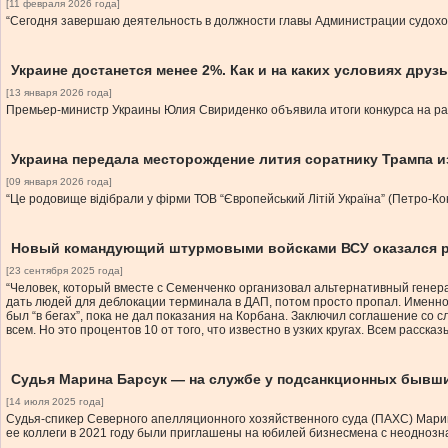
[11 февраля 2026 года]
“Сегодня завершаю деятельность в должности главы Администрации судохо
Украине достанется менее 2%. Как и на каких условиях дру
[13 января 2026 года]
Премьер-министр Украины Юлия Свириденко объявила итоги конкурса на раз
Украина передала месторождение лития соратнику Трампа и
[09 января 2026 года]
“Це родовище відібрали у фірми ТОВ “Європейський Літій Україна” (Петро-Ко
Новый командующий штурмовыми войсками ВСУ оказался р
[23 сентября 2025 года]
“Человек, который вместе с Семенченко организовал альтернативный генера
дать людей для деблокации терминала в ДАП, потом просто пропал. Именно 
был “в бегах”, пока не дал показания на Корбана. Заключил соглашение со с
всем. Но это процентов 10 от того, что известно в узких кругах. Всем расск
Судья Марина Барсук — на службе у подсанкционных бывши
[14 июля 2025 года]
Судья-спикер Северного апелляционного хозяйственного суда (ПАХС) Марин
ее коллеги в 2021 году были приглашены на юбилей бизнесмена с неоднозн