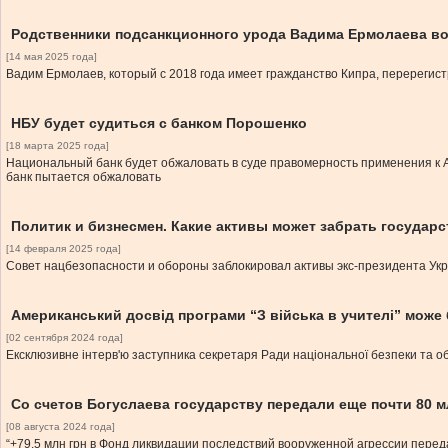
Родственники подсанкционного урода Вадима Ермолаева в
[14 мая 2025 года]
Вадим Ермолаев, который с 2018 года имеет гражданство Кипра, перерегис
НБУ будет судиться с банком Порошенко
[18 марта 2025 года]
Национальный банк будет обжаловать в суде правомерность применения к
банк пытается обжаловать
Политик и бизнесмен. Какие активы может забрать государ
[14 февраля 2025 года]
Совет нацбезопасности и обороны заблокировал активы экс-президента У
Американський досвід програми “З війська в учителі” може 
[02 сентября 2024 года]
Ексклюзивне інтерв'ю заступника секретаря Ради національної безпеки та о
Со счетов Богуслаева государству передали еще почти 80 м
[08 августа 2024 года]
“+79,5 млн грн в Фонд ликвидации последствий вооруженной агрессии пере