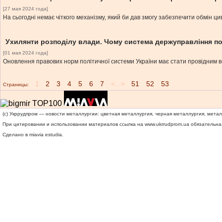
[27 мая 2024 года]
На сьогодні немає чіткого механізму, який би дав змогу забезпечити обмін цив
Ухилянти розподілу влади. Чому система держуправління по
[01 мая 2024 года]
Оновлення правових норм політичної системи України має стати провідним ве
1
2
3
4
5
6
7
<...>
51
52
53
Страницы:
(c) Укррудпром — новости металлургии: цветная металлургия, черная металлургия, мета
При цитировании и использовании материалов ссылка на
www.ukrrudprom.ua
обязательна.
Сделано в miavia estudia.