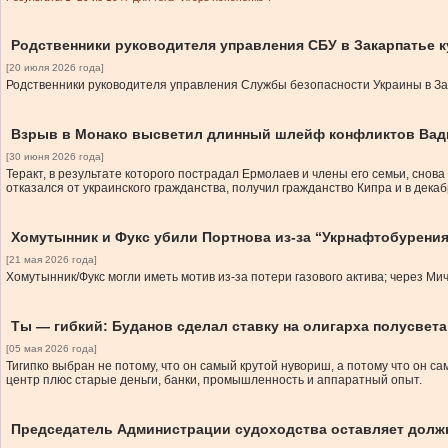
Родственники руководителя управления СБУ в Закарпатье к
[20 июля 2026 года]
Родственники руководителя управления Службы безопасности Украины в Зак
Взрыв в Монако высветил длинный шлейф конфликтов Вад
[30 июня 2026 года]
Теракт, в результате которого пострадал Ермолаев и члены его семьи, сно
отказался от украинского гражданства, получил гражданство Кипра и в декаб
Хомутынник и Фукс убили Портнова из-за “Укрнафтобурени
[21 мая 2026 года]
Хомутынник/Фукс могли иметь мотив из-за потери газового актива; через Ми
Ты — гибкий: Буданов сделал ставку на олигарха полусвета
[05 мая 2026 года]
Тигипко выбран не потому, что он самый крутой нувориш, а потому что он с
центр плюс старые деньги, банки, промышленность и аппаратный опыт.
Председатель Администрации судоходства оставляет долж