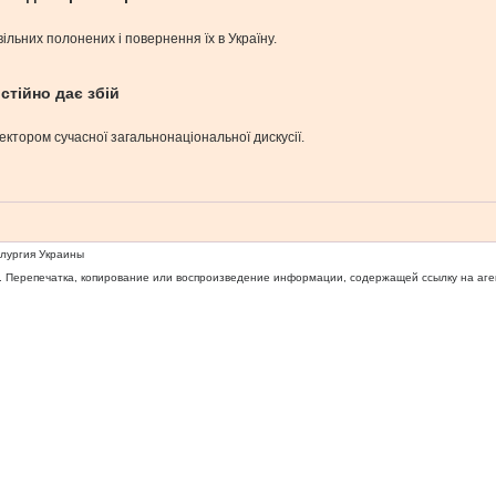
ільних полонених і повернення їх в Україну.
стійно дає збій
ктором сучасної загальнонаціональної дискусії.
ллургия Украины
 Перепечатка, копирование или воспроизведение информации, содержащей ссылку на агентс