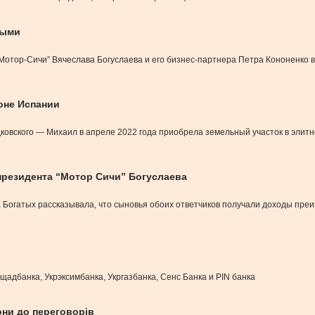
ными
отор-Сичи” Вячеслава Богуслаева и его бизнес-партнера Петра Кононенко в
оне Испании
ладковского — Михаил в апреле 2022 года приобрела земельный участок в эли
президента “Мотор Сичи” Богуслаева
Богатых рассказывала, что сыновья обоих ответчиков получали доходы пре
адбанка, Укрэксимбанка, Укргазбанка, Сенс Банка и PIN банка
они до переговорів