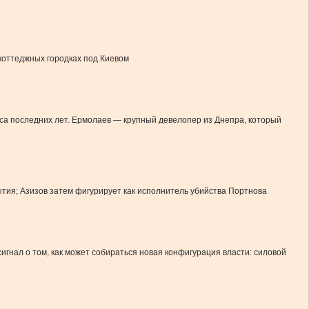
коттеджных городках под Киевом
неса последних лет. Ермолаев — крупный девелопер из Днепра, который
рытия; Азизов затем фигурирует как исполнитель убийства Портнова
сигнал о том, как может собираться новая конфигурация власти: силовой