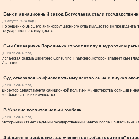
Банк и авиационный завод Богуслаева стали государствен
[01 августа 2024 года]
По решению Высшего антикоррупционного суда имущество экспрезидента “М
государственного имущества
Сын Свинарчука Порошенко строит виллу в курортном реги
[19 июля 2024 года]
Испанская фирма Bilderberg Consulting Financiero, которой владеет сын Г
Испании
Суд отказался конфисковать имущество сына и внуков экс-
[26 июня 2024 года]
Директор департамента санкционной политики Министерства юстиции Инна 
конфисковать и их имущество
В Украине появится новый госбанк
[26 июня 2024 года]
Мотор-Банк станет седьмым государственным банком после ПриватБанка, Ощ
Звільнення цивільних: залучення третьої авторитетної стор