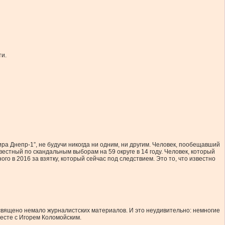
ти.
а Днепр-1”, не будучи никогда ни одним, ни другим. Человек, пообещавший
естный по скандальным выборам на 59 округе в 14 году. Человек, который
го в 2016 за взятку, который сейчас под следствием. Это то, что известно
священо немало журналистских материалов. И это неудивительно: немногие
есте с Игорем Коломойским.