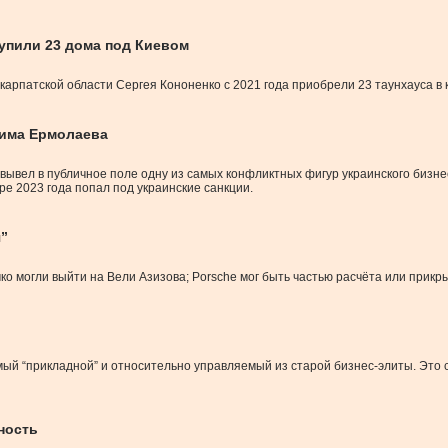
упили 23 дома под Киевом
арпатской области Сергея Кононенко с 2021 года приобрели 23 таунхауса в 
има Ермолаева
ва вывел в публичное поле одну из самых конфликтных фигур украинского биз
ре 2023 года попал под украинские санкции.
я”
чко могли выйти на Вели Азизова; Porsche мог быть частью расчёта или прик
амый “прикладной” и относительно управляемый из старой бизнес-элиты. Это 
ность