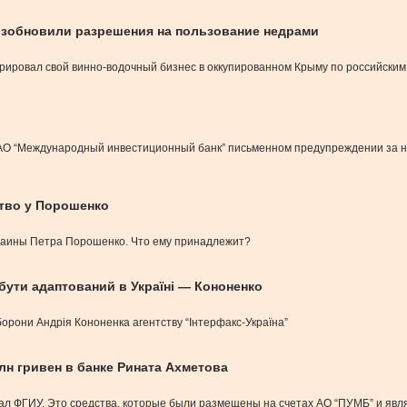
озобновили разрешения на пользование недрами
трировал свой винно-водочный бизнес в оккупированном Крыму по российским
 АО “Международный инвестиционный банк” письменном предупреждении за н
ство у Порошенко
краины Петра Порошенко. Что ему принадлежит?
бути адаптований в Україні — Кононенко
борони Андрія Кононенка агентству “Інтерфакс-Україна”
лн гривен в банке Рината Ахметова
дал ФГИУ. Это средства, которые были размещены на счетах АО “ПУМБ” и явл