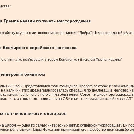
дства”
зья Трампа начали получать месторождения
работку крупного литиевого месторождения “Добра” в Кировоградской облас
з Всемирного еврейского конгресса
нсалтінг), яке пов’язували з Ігорем Кононенко і Василем Хмельницьким”
ейдером и бандитом
льный штаб. Представлялся “зам командира Правого сектора” и “зам командир
на наличии этих людей планировалась операция по деблокации. Человек, изв
ледствием, после чего с него сняли обвинения. Советник директора задержанно
азывает, что за ним стоят первые лица СБУ и кто-то из заместителей главы АП”
х топ-чиновников и олигархов
а Барсук — одна из самых интересных фигур судейской “корпорации”. Ей по
ачной репутацией Павла Фукса или принимали его на собственной свадьбе вм