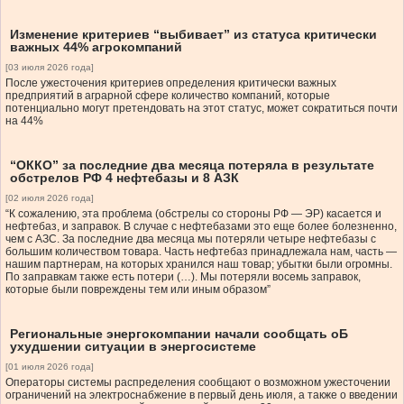
Изменение критериев “выбивает” из статуса критически
важных 44% агрокомпаний
[03 июля 2026 года]
После ужесточения критериев определения критически важных
предприятий в аграрной сфере количество компаний, которые
потенциально могут претендовать на этот статус, может сократиться почти
на 44%
“ОККО” за последние два месяца потеряла в результате
обстрелов РФ 4 нефтебазы и 8 АЗК
[02 июля 2026 года]
“К сожалению, эта проблема (обстрелы со стороны РФ — ЭР) касается и
нефтебаз, и заправок. В случае с нефтебазами это еще более болезненно,
чем с АЗС. За последние два месяца мы потеряли четыре нефтебазы с
большим количеством товара. Часть нефтебаз принадлежала нам, часть —
нашим партнерам, на которых хранился наш товар; убытки были огромны.
По заправкам также есть потери (…). Мы потеряли восемь заправок,
которые были повреждены тем или иным образом”
Региональные энергокомпании начали сообщать оБ
ухудшении ситуации в энергосистеме
[01 июля 2026 года]
Операторы системы распределения сообщают о возможном ужесточении
ограничений на электроснабжение в первый день июля, а также о введении