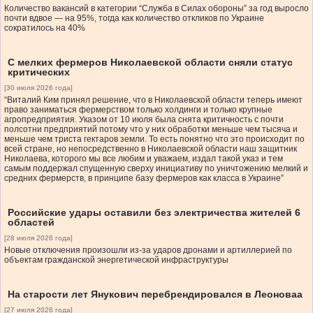
Количество вакансий в категории “Служба в Силах обороны” за год выросло
почти вдвое — на 95%, тогда как количество откликов по Украине
сократилось на 40%
С мелких фермеров Николаевской области сняли статус
критических
[30 июля 2026 года]
“Виталий Ким принял решение, что в Николаевской области теперь имеют
право заниматься фермерством только холдинги и только крупные
агропредприятия. Указом от 10 июля была снята критичность с почти
полсотни предприятий потому что у них обработки меньше чем тысяча и
меньше чем триста гектаров земли. То есть понятно что это происходит по
всей стране, но непосредственно в Николаевской области наш защитник
Николаева, которого мы все любим и уважаем, издал такой указ и тем
самым поддержал спущенную сверху инициативу по уничтожению мелкий и
средних фермерств, в принципе базу фермеров как класса в Украине”
Российские удары оставили без электричества жителей 6
областей
[28 июля 2026 года]
Новые отключения произошли из-за ударов дронами и артиллерией по
объектам гражданской энергетической инфраструктуры
На старости лет Янукович перебрендировался в Леоноваа
[27 июля 2026 года]