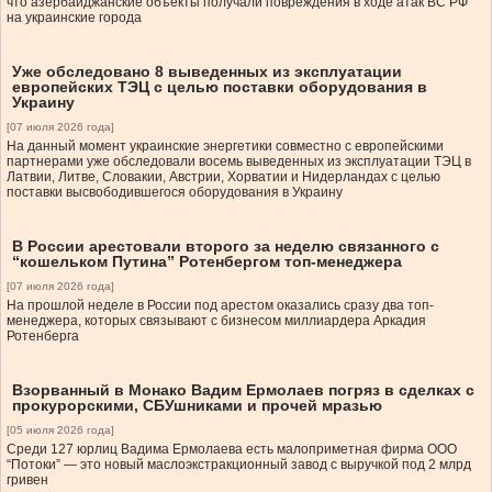
что азербайджанские объекты получали повреждения в ходе атак ВС РФ
на украинские города
Уже обследовано 8 выведенных из эксплуатации
европейских ТЭЦ с целью поставки оборудования в
Украину
[07 июля 2026 года]
На данный момент украинские энергетики совместно с европейскими
партнерами уже обследовали восемь выведенных из эксплуатации ТЭЦ в
Латвии, Литве, Словакии, Австрии, Хорватии и Нидерландах с целью
поставки высвободившегося оборудования в Украину
В России арестовали второго за неделю связанного с
“кошельком Путина” Ротенбергом топ-менеджера
[07 июля 2026 года]
На прошлой неделе в России под арестом оказались сразу два топ-
менеджера, которых связывают с бизнесом миллиардера Аркадия
Ротенберга
Взорванный в Монако Вадим Ермолаев погряз в сделках с
прокурорскими, СБУшниками и прочей мразью
[05 июля 2026 года]
Среди 127 юрлиц Вадима Ермолаева есть малоприметная фирма ООО
“Потоки” — это новый маслоэкстракционный завод с выручкой под 2 млрд
гривен