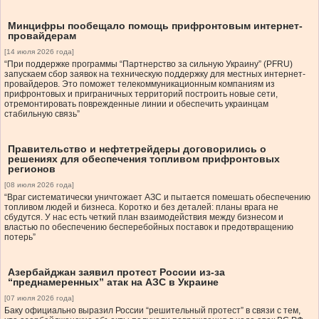
Минцифры пообещало помощь прифронтовым интернет-
провайдерам
[14 июля 2026 года]
“При поддержке программы “Партнерство за сильную Украину” (PFRU)
запускаем сбор заявок на техническую поддержку для местных интернет-
провайдеров. Это поможет телекоммуникационным компаниям из
прифронтовых и приграничных территорий построить новые сети,
отремонтировать поврежденные линии и обеспечить украинцам
стабильную связь”
Правительство и нефтетрейдеры договорились о
решениях для обеспечения топливом прифронтовых
регионов
[08 июля 2026 года]
“Враг систематически уничтожает АЗС и пытается помешать обеспечению
топливом людей и бизнеса. Коротко и без деталей: планы врага не
сбудутся. У нас есть четкий план взаимодействия между бизнесом и
властью по обеспечению бесперебойных поставок и предотвращению
потерь”
Азербайджан заявил протест России из-за
“преднамеренных” атак на АЗС в Украине
[07 июля 2026 года]
Баку официально выразил России “решительный протест” в связи с тем,