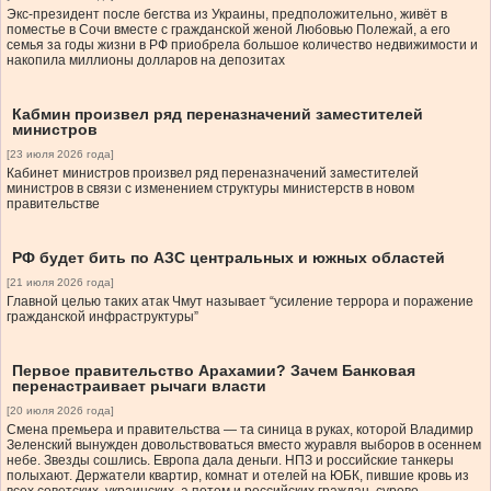
Экс-президент после бегства из Украины, предположительно, живёт в
поместье в Сочи вместе с гражданской женой Любовью Полежай, а его
семья за годы жизни в РФ приобрела большое количество недвижимости и
накопила миллионы долларов на депозитах
Кабмин произвел ряд переназначений заместителей
министров
[23 июля 2026 года]
Кабинет министров произвел ряд переназначений заместителей
министров в связи с изменением структуры министерств в новом
правительстве
РФ будет бить по АЗС центральных и южных областей
[21 июля 2026 года]
Главной целью таких атак Чмут называет “усиление террора и поражение
гражданской инфраструктуры”
Первое правительство Арахамии? Зачем Банковая
перенастраивает рычаги власти
[20 июля 2026 года]
Смена премьера и правительства — та синица в руках, которой Владимир
Зеленский вынужден довольствоваться вместо журавля выборов в осеннем
небе. Звезды сошлись. Европа дала деньги. НПЗ и российские танкеры
полыхают. Держатели квартир, комнат и отелей на ЮБК, пившие кровь из