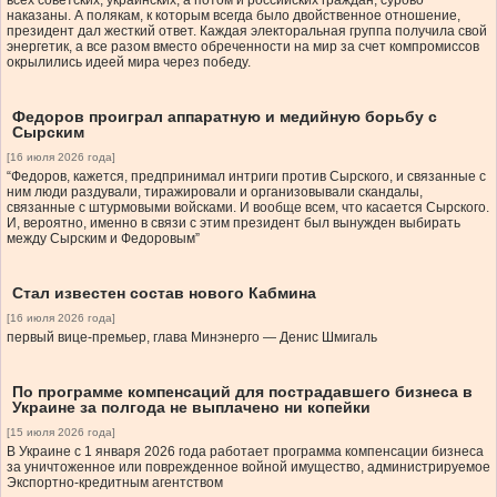
всех советских, украинских, а потом и российских граждан, сурово
наказаны. А полякам, к которым всегда было двойственное отношение,
президент дал жесткий ответ. Каждая электоральная группа получила свой
энергетик, а все разом вместо обреченности на мир за счет компромиссов
окрылились идеей мира через победу.
Федоров проиграл аппаратную и медийную борьбу с
Сырским
[16 июля 2026 года]
“Федоров, кажется, предпринимал интриги против Сырского, и связанные с
ним люди раздували, тиражировали и организовывали скандалы,
связанные с штурмовыми войсками. И вообще всем, что касается Сырского.
И, вероятно, именно в связи с этим президент был вынужден выбирать
между Сырским и Федоровым”
Стал известен состав нового Кабмина
[16 июля 2026 года]
первый вице-премьер, глава Минэнерго — Денис Шмигаль
По программе компенсаций для пострадавшего бизнеса в
Украине за полгода не выплачено ни копейки
[15 июля 2026 года]
В Украине с 1 января 2026 года работает программа компенсации бизнеса
за уничтоженное или поврежденное войной имущество, администрируемое
Экспортно-кредитным агентством