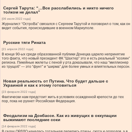
Сергей Тарута: “…Все расслабились и никто ничего
толком не делал”
[06 июля 2022 года]
Журналист “ОстроВа” связался с Сергеем Тарутой и поговорил о том, как он
видит события, происходившие в военном Мариуполе.
Русские тяги Рината
[21 апреля 2022 года]
В конце 90-ых среди образованной публики Донецка царило непринятие
того факта, что новый президент ФК “Шахтер” это и есть реальный “хозяин”
региона. Пикейные жилеты с пеной у рта доказывали, что наш “миллионер
из трущоб” — это “фунт” и “ширма” для более умных и влиятельных персон.
Новая реальность от Путина. Что будет дальше с
Украиной и как к этому готовиться
[23 февраля 2022 года]
Фактически нам предстоит жить в условиях осажденной крепости до тех
пор, пока не рухнет Российская Федерация.
Феодализм на Донбассе. Как из живущих в оккупации
выжимают последние соки
[14 февраля 2022 года]
В селах ОРДЛО началась тотальная перепись птицы, скота и огородов, а в