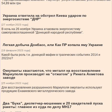
54,89 млн грн
Украина ответила на обстрел Киева ударом по
энергосистеме “ДНР”
[27 ноября 2023 года]
В ночь на 26 ноября Украина атаковала энергосистему
самопровозглашенной “Донецкой народной республики”.
Легкая добыча Донбасс, или Как ПР копала яму Украине
[19 февраля 2023 года]
Какой была роль т.н. донецкой мафии в трагических событиях 2014 и
2022го?
Оккупанты хвастаются, что металл на восстановление
Мариуполя производят на “отжатом” у Рината Ахметова
заводе
[25 ноября 2022 года]
Для восстановления разрушенного Мариуполя оккупанты используют
продукцию Енакиевского металлургического завода
Два “Бука”, диспетчер-мошенник и 20 свидетелей пуска
ракеты: главное из суда по делу МН17