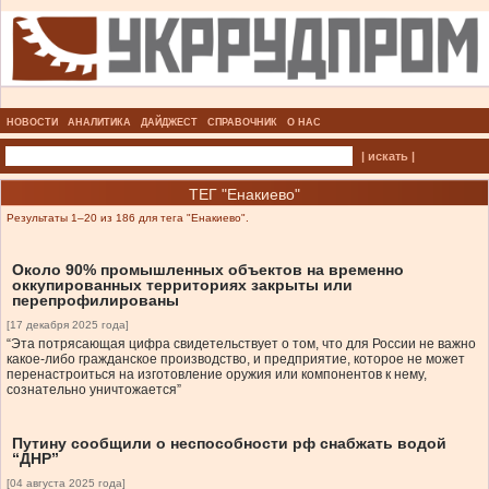
НОВОСТИ
АНАЛИТИКА
ДАЙДЖЕСТ
СПРАВОЧНИК
О НАС
| искать |
ТЕГ "Енакиево"
Результаты 1–20 из 186 для тега "Енакиево".
Около 90% промышленных объектов на временно
оккупированных территориях закрыты или
перепрофилированы
[17 декабря 2025 года]
“Эта потрясающая цифра свидетельствует о том, что для России не важно
какое-либо гражданское производство, и предприятие, которое не может
перенастроиться на изготовление оружия или компонентов к нему,
сознательно уничтожается”
Путину сообщили о неспособности рф снабжать водой
“ДНР”
[04 августа 2025 года]