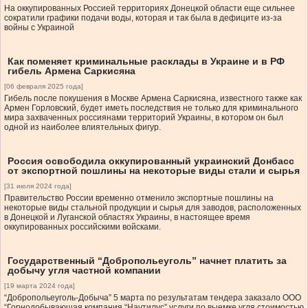
На оккупированных Россией территориях Донецкой области еще сильнее
сократили графики подачи воды, которая и так была в дефиците из-за
войны с Украиной
Как поменяет криминальные расклады в Украине и в РФ
гибель Армена Саркисяна
[06 февраля 2025 года]
Гибель после покушения в Москве Армена Саркисяна, известного также как
Армен Горловский, будет иметь последствия не только для криминального
мира захваченных россиянами территорий Украины, в котором он был
одной из наиболее влиятельных фигур.
Россия освободила оккупированный украинский Донбасс
от экспортной пошлины на некоторые виды стали и сырья
[31 июля 2024 года]
Правительство России временно отменило экспортные пошлины на
некоторые виды стальной продукции и сырья для заводов, расположенных
в Донецкой и Луганской областях Украины, в настоящее время
оккупированных российскими войсками.
Государственный “Добропольеуголь” начнет платить за
добычу угля частной компании
[19 марта 2024 года]
“Добропольеуголь-Добыча” 5 марта по результатам тендера заказало ООО
“Горнодобывающая компания “Наутилус” услуги по выемке угля стоимостью