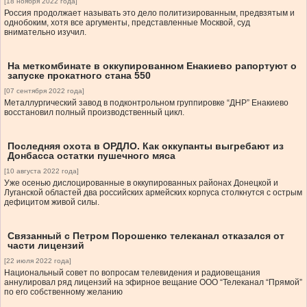
[18 ноября 2022 года]
Россия продолжает называть это дело политизированным, предвзятым и
однобоким, хотя все аргументы, представленные Москвой, суд
внимательно изучил.
На меткомбинате в оккупированном Енакиево рапортуют о
запуске прокатного стана 550
[07 сентября 2022 года]
Металлургический завод в подконтрольном группировке “ДНР” Енакиево
восстановил полный производственный цикл.
Последняя охота в ОРДЛО. Как оккупанты выгребают из
Донбасса остатки пушечного мяса
[10 августа 2022 года]
Уже осенью дислоцированные в оккупированных районах Донецкой и
Луганской областей два российских армейских корпуса столкнутся с острым
дефицитом живой силы.
Связанный с Петром Порошенко телеканал отказался от
части лицензий
[22 июля 2022 года]
Национальный совет по вопросам телевидения и радиовещания
аннулировал ряд лицензий на эфирное вещание ООО “Телеканал “Прямой”
по его собственному желанию