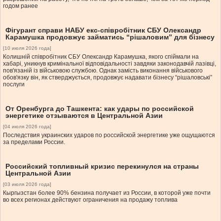
годом ранее
Фігурант справи НАБУ екс-співробітник СБУ Олександр
Карамушка продовжує займатись “рішаловим” для бізнесу
[10 июля 2026 года]
Колишній співробітник СБУ Олександр Карамушка, якого спіймали на
хабарі, уникнув кримінальної відповідальності завдяки законодавчій лазівці,
пов'язаній із військовою службою. Однак замість виконання військового
обов'язку він, як стверджується, продовжує надавати бізнесу “рішаловські”
послуги
От Оренбурга до Ташкента: как удары по российской
энергетике отзываются в Центральной Азии
[04 июля 2026 года]
Последствия украинских ударов по российской энергетике уже ощущаются
за пределами России.
Российский топливный кризис перекинyлся на страны
Центральной Азии
[03 июля 2026 года]
Кыргызстан более 90% бензина получает из России, в которой уже почти
во всех регионах действуют ограничения на продажу топлива