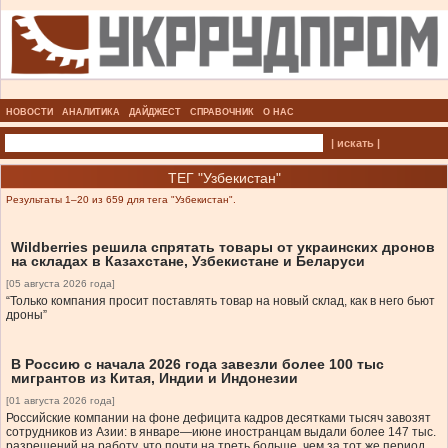
НОВОСТИ
АНАЛИТИКА
ДАЙДЖЕСТ
СПРАВОЧНИК
О НАС
| искать |
ТЕГ "Узбекистан"
Результаты 1–20 из 659 для тега "Узбекистан".
Wildberries решила спрятать товары от украинских дронов
на складах в Казахстане, Узбекистане и Беларуси
[05 августа 2026 года]
“Только компания просит поставлять товар на новый склад, как в него бьют
дроны”
В Россию с начала 2026 года завезли более 100 тыс
мигрантов из Китая, Индии и Индонезии
[01 августа 2026 года]
Российские компании на фоне дефицита кадров десятками тысяч завозят
сотрудников из Азии: в январе—июне иностранцам выдали более 147 тыс.
разрешений на работу, что почти на треть больше, чем за тот же период