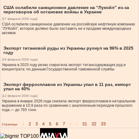
США ослабили санкционное давление на “Лукойл” из-за
переговоров об остановке войны в Украине
[27 февраля 2026 года]
США ослабили санкционное давление на российскую нефтяную компанию
“ЛУКойл”, которое должно было заставить ее к продаже международных
активов
Экспорт титановой руды из Украины рухнул на 96% в 2025
году
[18 февраля 2026 года]
Украина в 2025 году резко сократила экспорт титансодержащих руд и
концентрата: по данным Государственной таможенной службы
Экспорт ферросплавов из Украины упал в 11 раз, импорт
упал на 40%
[12 февраля 2026 года]
Украина в январе 2026 года снизила экспорт ферросплавов в натуральном
выражении в 10,9 раза по сравнению с аналогичным периодом прошлого
года — до 765 тонн
1
2
3
4
5
6
7
<...>
31
32
33
Страницы: