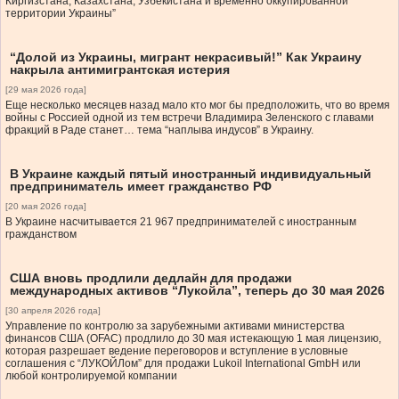
Киргизстана, Казахстана, Узбекистана и временно оккупированной
территории Украины”
“Долой из Украины, мигрант некрасивый!” Как Украину
накрыла антимигрантская истерия
[29 мая 2026 года]
Еще несколько месяцев назад мало кто мог бы предположить, что во время
войны с Россией одной из тем встречи Владимира Зеленского с главами
фракций в Раде станет… тема “наплыва индусов” в Украину.
В Украине каждый пятый иностранный индивидуальный
предприниматель имеет гражданство РФ
[20 мая 2026 года]
В Украине насчитывается 21 967 предпринимателей с иностранным
гражданством
США вновь продлили дедлайн для продажи
международных активов “Лукойла”, теперь до 30 мая 2026
[30 апреля 2026 года]
Управление по контролю за зарубежными активами министерства
финансов США (OFAC) продлило до 30 мая истекающую 1 мая лицензию,
которая разрешает ведение переговоров и вступление в условные
соглашения с “ЛУКОЙЛом” для продажи Lukoil International GmbH или
любой контролируемой компании