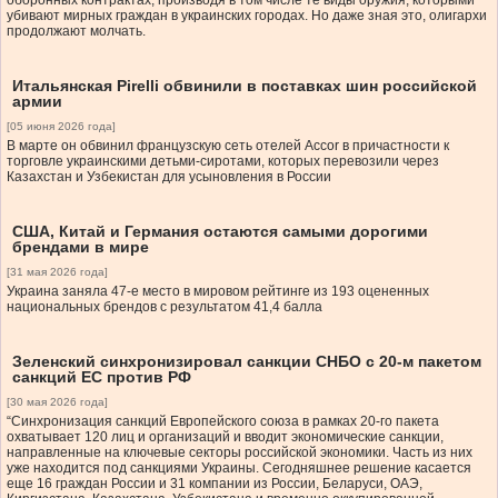
оборонных контрактах, производя в том числе те виды оружия, которыми
убивают мирных граждан в украинских городах. Но даже зная это, олигархи
продолжают молчать.
Итальянская Pirelli обвинили в поставках шин российской
армии
[05 июня 2026 года]
В марте он обвинил французскую сеть отелей Accor в причастности к
торговле украинскими детьми-сиротами, которых перевозили через
Казахстан и Узбекистан для усыновления в России
США, Китай и Германия остаются самыми дорогими
брендами в мире
[31 мая 2026 года]
Украина заняла 47-е место в мировом рейтинге из 193 оцененных
национальных брендов с результатом 41,4 балла
Зеленский синхронизировал санкции СНБО с 20-м пакетом
санкций ЕС против РФ
[30 мая 2026 года]
“Синхронизация санкций Европейского союза в рамках 20-го пакета
охватывает 120 лиц и организаций и вводит экономические санкции,
направленные на ключевые секторы российской экономики. Часть из них
уже находится под санкциями Украины. Сегодняшнее решение касается
еще 16 граждан России и 31 компании из России, Беларуси, ОАЭ,