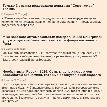
Только 2 страны поддержали деньгами “Совет мира”
Трампа
[13 апреля 2026 года]
У “Совета мира” есть менее 1 млрд долларов, и это затрудняет даже
исполнение изначально заявленной цели организации — послевоенную
поддержку сектора Газа
МВД заказало автомобильных номеров на 228 млн гривен
у руководителя благотворительного фонда покойного
Гепы
[16 марта 2026 года]
Чарычанский возглавляет БО “Благотворительный фонд Кернеса” и ОО
“Блок Кернеса — Успешный Харьков”, а ранее был руководителем БО
“Благотворительный фонд Терехова”
Необратимая Россия-2026. Семь главных новых черт
российской экономики, которые останутся с ней надолго
[01 марта 2026 года]
На этой неделе исполнится четыре года с тех пор, как российские войска
вторглись в Украину. Западные страны ввели санкции, которые до этого
невозможно было даже представить. Весной 2022 года многие и в России, и
за ее пределами ожидали быстрого экономического коллапса. Этого не
произошло. Экономика не рухнула — но она изменилась и, кажется, это
необратимо.