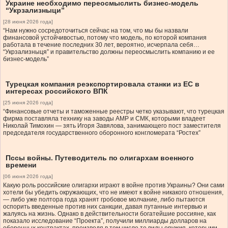
Украине необходимо переосмыслить бизнес-модель
“Укрзализныци”
[28 июня 2026 года]
“Нам нужно сосредоточиться сейчас на том, что мы бы назвали
финансовой устойчивостью, потому что модель, по которой компания
работала в течение последних 30 лет, вероятно, исчерпала себя…
“Укрзализныця” и правительство должны переосмыслить компанию и ее
бизнес-модель”
Турецкая компания реэкспортировала станки из ЕС в
интересах российского ВПК
[25 июня 2026 года]
“Финансовые отчеты и таможенные реестры четко указывают, что турецкая
фирма поставляла технику на заводы АМР и СМК, которыми владеет
Николай Тимохин — зять Игоря Завялова, занимающего пост заместителя
председателя государственного оборонного конгломерата “Ростех”
Пссы войны. Путеводитель по олигархам военного
времени
[06 июня 2026 года]
Какую роль российские олигархи играют в войне против Украины? Они сами
хотели бы убедить окружающих, что не имеют к войне никакого отношения,
— либо уже полтора года хранят гробовое молчание, либо пытаются
оспорить введенные против них санкции, давая путанные интервью и
жалуясь на жизнь. Однако в действительности богатейшие россияне, как
показало исследование “Проекта”, получили миллиарды долларов на