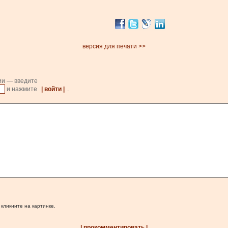
версия для печати >>
ии — введите
и нажмите
| войти |
.
 кликните на картинке.
| прокомментировать |