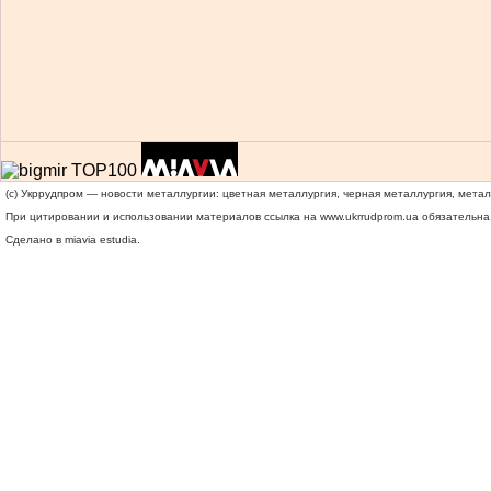
(c) Укррудпром — новости металлургии: цветная металлургия, черная металлургия, мета
При цитировании и использовании материалов ссылка на
www.ukrrudprom.ua
обязательна.
Сделано в miavia estudia.