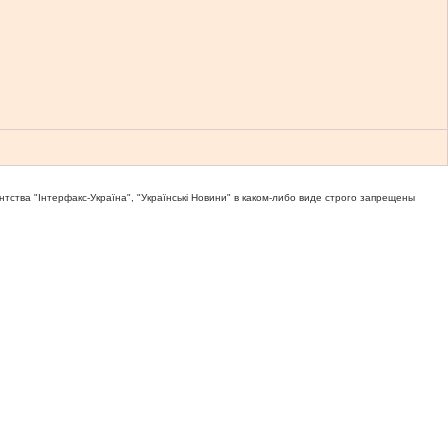
тва "Iнтерфакс-Україна", "Українськi Новини" в каком-либо виде строго запрещены