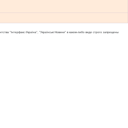
тва "Iнтерфакс-Україна", "Українськi Новини" в каком-либо виде строго запрещены