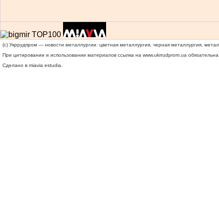
(c) Укррудпром — новости металлургии: цветная металлургия, черная металлургия, мета
При цитировании и использовании материалов ссылка на
www.ukrrudprom.ua
обязательна.
Сделано в miavia estudia.