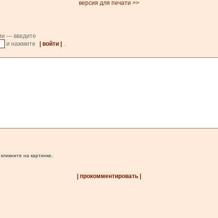
версия для печати >>
ии — введите
и нажмите
| войти |
.
 кликните на картинке.
| прокомментировать |