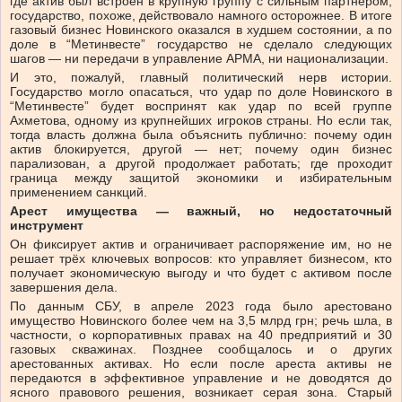
где актив был встроен в крупную группу с сильным партнёром,
государство, похоже, действовало намного осторожнее. В итоге
газовый бизнес Новинского оказался в худшем состоянии, а по
доле в “Метинвесте” государство не сделало следующих
шагов — ни передачи в управление АРМА, ни национализации.
И это, пожалуй, главный политический нерв истории.
Государство могло опасаться, что удар по доле Новинского в
“Метинвесте” будет воспринят как удар по всей группе
Ахметова, одному из крупнейших игроков страны. Но если так,
тогда власть должна была объяснить публично: почему один
актив блокируется, другой — нет; почему один бизнес
парализован, а другой продолжает работать; где проходит
граница между защитой экономики и избирательным
применением санкций.
Арест имущества — важный, но недостаточный
инструмент
Он фиксирует актив и ограничивает распоряжение им, но не
решает трёх ключевых вопросов: кто управляет бизнесом, кто
получает экономическую выгоду и что будет с активом после
завершения дела.
По данным СБУ, в апреле 2023 года было арестовано
имущество Новинского более чем на 3,5 млрд грн; речь шла, в
частности, о корпоративных правах на 40 предприятий и 30
газовых скважинах. Позднее сообщалось и о других
арестованных активах. Но если после ареста активы не
передаются в эффективное управление и не доводятся до
ясного правового решения, возникает серая зона. Старый