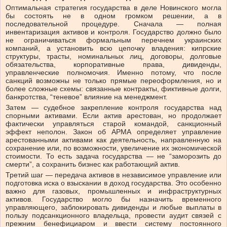
Оптимальная стратегия государства в деле Новинского могла
бы состоять не в одном громком решении, а в
последовательной процедуре. Сначала — полная
инвентаризация активов и контроля. Государство должно было
не ограничиваться формальным перечнем украинских
компаний, а установить всю цепочку владения: кипрские
структуры, трасты, номинальных лиц, договоры, долговые
обязательства, корпоративные права, дивиденды,
управленческие полномочия. Именно потому, что после
санкций возможны не только прямые переоформления, но и
более сложные схемы: связанные контракты, фиктивные долги,
банкротства, “теневое” влияние на менеджмент.
Затем — судебное закрепление контроля государства над
спорными активами. Если актив арестован, но продолжает
фактически управляться старой командой, санкционный
эффект неполон. Закон об АРМА определяет управление
арестованными активами как деятельность, направленную на
сохранение или, по возможности, увеличение их экономической
стоимости. То есть задача государства — не “заморозить до
смерти”, а сохранить бизнес как работающий актив.
Третий шаг — передача активов в независимое управление или
подготовка иска о взыскании в доход государства. Это особенно
важно для газовых, промышленных и инфраструктурных
активов. Государство могло бы назначить временного
управляющего, заблокировать дивиденды и любые выплаты в
пользу подсанкционного владельца, провести аудит связей с
прежним бенефициаром и ввести систему постоянного