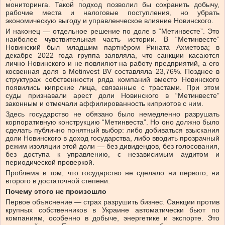
мониторинга. Такой подход позволил бы сохранить добычу,
рабочие места и налоговые поступления, но убрать
экономическую выгоду и управленческое влияние Новинского.
И наконец — отдельное решение по доле в “Метинвесте”. Это
наиболее чувствительная часть истории. В “Метинвесте”
Новинский был младшим партнёром Рината Ахметова; в
декабре 2022 года группа заявляла, что санкции касаются
лично Новинского и не повлияют на работу предприятий, а его
косвенная доля в Metinvest BV составляла 23,76%. Позднее в
структурах собственности ряда компаний вместо Новинского
появились кипрские лица, связанные с трастами. При этом
суды признавали арест доли Новинского в “Метинвесте”
законным и отмечали аффилированность киприотов с ним.
Здесь государство не обязано было немедленно разрушать
корпоративную конструкцию “Метинвеста”. Но оно должно было
сделать публично понятный выбор: либо добиваться взыскания
доли Новинского в доход государства, либо вводить прозрачный
режим изоляции этой доли — без дивидендов, без голосования,
без доступа к управлению, с независимым аудитом и
периодической проверкой.
Проблема в том, что государство не сделало ни первого, ни
второго в достаточной степени.
Почему этого не произошло
Первое объяснение — страх разрушить бизнес. Санкции против
крупных собственников в Украине автоматически бьют по
компаниям, особенно в добыче, энергетике и экспорте. Это