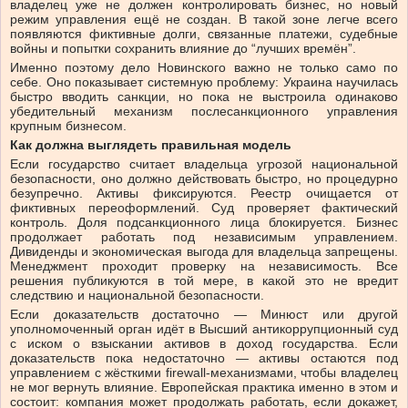
владелец уже не должен контролировать бизнес, но новый
режим управления ещё не создан. В такой зоне легче всего
появляются фиктивные долги, связанные платежи, судебные
войны и попытки сохранить влияние до “лучших времён”.
Именно поэтому дело Новинского важно не только само по
себе. Оно показывает системную проблему: Украина научилась
быстро вводить санкции, но пока не выстроила одинаково
убедительный механизм послесанкционного управления
крупным бизнесом.
Как должна выглядеть правильная модель
Если государство считает владельца угрозой национальной
безопасности, оно должно действовать быстро, но процедурно
безупречно. Активы фиксируются. Реестр очищается от
фиктивных переоформлений. Суд проверяет фактический
контроль. Доля подсанкционного лица блокируется. Бизнес
продолжает работать под независимым управлением.
Дивиденды и экономическая выгода для владельца запрещены.
Менеджмент проходит проверку на независимость. Все
решения публикуются в той мере, в какой это не вредит
следствию и национальной безопасности.
Если доказательств достаточно — Минюст или другой
уполномоченный орган идёт в Высший антикоррупционный суд
с иском о взыскании активов в доход государства. Если
доказательств пока недостаточно — активы остаются под
управлением с жёсткими firewall-механизмами, чтобы владелец
не мог вернуть влияние. Европейская практика именно в этом и
состоит: компания может продолжать работать, если докажет,