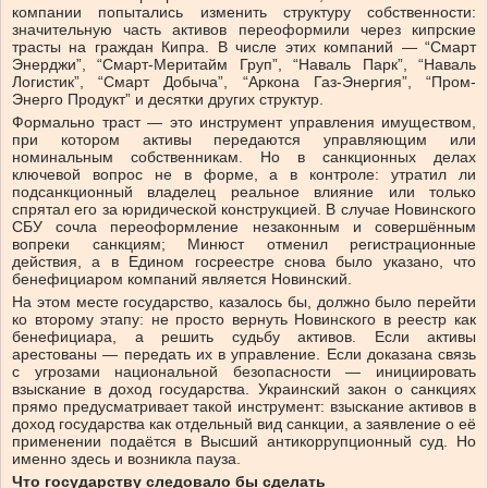
компании попытались изменить структуру собственности:
значительную часть активов переоформили через кипрские
трасты на граждан Кипра. В числе этих компаний — “Смарт
Энерджи”, “Смарт-Меритайм Груп”, “Наваль Парк”, “Наваль
Логистик”, “Смарт Добыча”, “Аркона Газ-Энергия”, “Пром-
Энерго Продукт” и десятки других структур.
Формально траст — это инструмент управления имуществом,
при котором активы передаются управляющим или
номинальным собственникам. Но в санкционных делах
ключевой вопрос не в форме, а в контроле: утратил ли
подсанкционный владелец реальное влияние или только
спрятал его за юридической конструкцией. В случае Новинского
СБУ сочла переоформление незаконным и совершённым
вопреки санкциям; Минюст отменил регистрационные
действия, а в Едином госреестре снова было указано, что
бенефициаром компаний является Новинский.
На этом месте государство, казалось бы, должно было перейти
ко второму этапу: не просто вернуть Новинского в реестр как
бенефициара, а решить судьбу активов. Если активы
арестованы — передать их в управление. Если доказана связь
с угрозами национальной безопасности — инициировать
взыскание в доход государства. Украинский закон о санкциях
прямо предусматривает такой инструмент: взыскание активов в
доход государства как отдельный вид санкции, а заявление о её
применении подаётся в Высший антикоррупционный суд. Но
именно здесь и возникла пауза.
Что государству следовало бы сделать