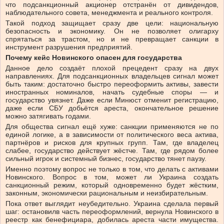
что подсанкционный акционер отстранён от дивидендов,
наблюдательного совета, менеджмента и реального контроля.
Такой подход защищает сразу две цели: национальную
безопасность и экономику. Он не позволяет олигарху
спрятаться за трастом, но и не превращает санкции в
инструмент разрушения предприятий.
Почему кейс Новинского опасен для государства
Данное дело создаёт плохой прецедент сразу на двух
направлениях. Для подсанкционных владельцев сигнал может
быть таким: достаточно быстро переоформить активы, завести
иностранных номиналов, начать судебные споры — и
государство увязнет. Даже если Минюст отменит регистрацию,
даже если СБУ добьётся ареста, окончательное решение
можно затягивать годами.
Для общества сигнал ещё хуже: санкции применяются не по
единой логике, а в зависимости от политического веса актива,
партнёров и рисков для крупных групп. Там, где владелец
слабее, государство действует жёстче. Там, где рядом более
сильный игрок и системный бизнес, государство тянет паузу.
Именно поэтому вопрос не только в том, что делать с активами
Новинского. Вопрос в том, может ли Украина создать
санкционный режим, который одновременно будет жёстким,
законным, экономически рациональным и неизбирательным.
Пока ответ выглядит неубедительно. Украина сделала первый
шаг: остановилв часть переоформлений, вернула Новинского в
реестр как бенефициара, добилась ареста части имущества.