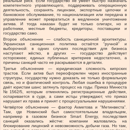
реальный риск. Если государство не умеет быстро назначать
компетентного управляющего, поддерживать операционную
деятельность, сохранять лицензии, экспортные цепочки и
банковское обслуживание, то национализация или передача в
управление может превратиться в медленное уничтожение
актива. И тогда наказан будет не только олигарх, но и
работники, местные бюджеты, кредиторы, поставщики и
государство само.
Второе объяснение — слабость санкционной архитектуры.
Украинская санкционная политика остаётся “ручной” и
выборочной: в одних случаях последствия для бизнеса
наступают жёстко, в других — государство действует
осторожнее; единых публичных критериев недостаточно, а
причины санкций часто не раскрываются в деталях.
Третье объяснение — юридическая сложность кипрских
трастов. Если актив был переоформлен через иностранные
структуры, государству нужно доказать не только формальную
связь, но и фактический контроль. Любая ошибка в процедуре
даёт юристам шанс затянуть процесс на годы. Приказ Минюста
№1562/5, которым отменялись регистрационные действия,
оспаривается в суде, а сами истцы утверждают, что приказ
нарушает их права и принят с процессуальными нарушениями.
Четвёртое объяснение — фактор Ахметова и “Метинвеста”.
Там, где Новинский был самостоятельным владельцем,
например в газовом бизнесе Smart Energy, последствия
санкций оказались жёстче: компании жаловались на
блокирование лицензий и невозможность добычи газа. Но там,