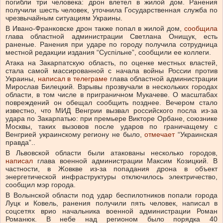
погибли три человека: дрон влетел в жилой дом. Ранения
получили шесть человек, уточнила Государственная служба по
чрезвычайным ситуациям Украины.
В Ивано-Франковске дрон также попал в жилой дом,
сообщила
глава областной администрации Светлана Онищук, есть
раненые. Ранения при ударе по городу получила сотрудница
местной редакции издания “Суспiльне”, сообщили ее коллеги.
Атака на Закарпатскую область, по оценке местных властей,
стала самой массированной с начала войны России против
Украины,
написал в телеграме
глава областной администрации
Мирослав Билецкий. Взрывы прозвучали в нескольких городах
области, в том числе в приграничном Мукачеве. О масштабах
повреждений он обещал сообщить позднее. Вечером стало
известно, что МИД Венгрии вызвал российского посла из-за
удара по Закарпатью: при премьере Викторе Орбане, союзнике
Москвы, таких вызовов после ударов по граничащему с
Венгрией украинскому региону не было,
отмечает
“Украинская
правда”..
В Львовской области были атакованы несколько городов,
написал
глава военной администрации Максим Козицкий. В
частности, в Жовкве из-за попадания дрона в объект
энергетической инфраструктуры отключилось электричество,
сообщил мэр города.
В Волынской области под удар беспилотников попали города
Луцк и Ковель, ранения получили пять человек, написал в
соцсетях врио начальника военной администрации Роман
Романюк. В небе над регионом было порядка 40