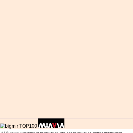
(c) Укррудпром — новости металлургии: цветная металлургия, черная металлургия,