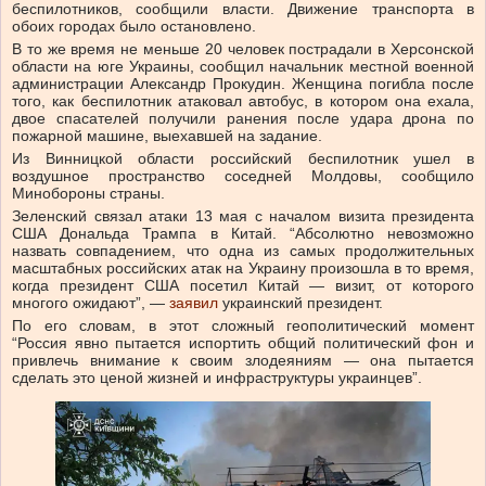
беспилотников, сообщили власти. Движение транспорта в
обоих городах было остановлено.
В то же время не меньше 20 человек пострадали в Херсонской
области на юге Украины, сообщил начальник местной военной
администрации Александр Прокудин. Женщина погибла после
того, как беспилотник атаковал автобус, в котором она ехала,
двое спасателей получили ранения после удара дрона по
пожарной машине, выехавшей на задание.
Из Винницкой области российский беспилотник ушел в
воздушное пространство соседней Молдовы, сообщило
Минобороны страны.
Зеленский связал атаки 13 мая с началом визита президента
США Дональда Трампа в Китай. “Абсолютно невозможно
назвать совпадением, что одна из самых продолжительных
масштабных российских атак на Украину произошла в то время,
когда президент США посетил Китай — визит, от которого
многого ожидают”, —
заявил
украинский президент.
По его словам, в этот сложный геополитический момент
“Россия явно пытается испортить общий политический фон и
привлечь внимание к своим злодеяниям — она пытается
сделать это ценой жизней и инфраструктуры украинцев”.