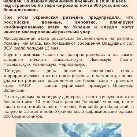
человек. По данным украинских военных, к 18:00 в небе
над страной было зафиксировано почти 900 российских
беспилотников.
При этом украинская разведка предупредила, что
российские военные, вероятно, планируют
комбинированную атаку по Украине и следом могут
нанести массированный ракетный удар.
Массированная атака российских беспилотников на регионы
Украины началась, как показывают сообщения Воздушных сил
ВСУ, около полудня 13 мая.
Спустя несколько часов она распространилась и на самые
западные области: Закарпатскую, Львовскую, Ивано-
Франковскую, Ровненскую, Черновицкую.
“Сегодня весь день россияне совершают волны
террористических атак на наши регионы, в частности, нанося
удары по регионам, расположенным ближе всего к границам
стран НАТО”, — заявил украинский президент Владимир
Зеленский.
По его данным на середину дня среды, всего в результате атак
беспилотников 13 мая были ранены “десятки” человек, в том
числе дети, погибли шесть человек. Как сообщил Зеленский, с
полуночи 13 мая в небе Украины было зафиксировано больше
800 беспилотников.