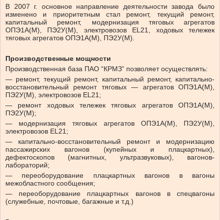
В 2007 г. основное направление деятельности завода было
изменено и приоритетным стал ремонт, текущий ремонт,
капитальный ремонт, модернизация тяговых агрегатов
ОПЭ1А(М), ПЭ2У(М), электровозов ЕL21, ходовых тележек
тяговых агрегатов ОПЭ1А(М), ПЭ2У(М).
Производственные мощности
Производственная база ПАО “КРМЗ” позволяет осуществлять:
— ремонт, текущий ремонт, капитальный ремонт, капитально-
восстановительный ремонт тяговых — агрегатов ОПЭ1А(М),
ПЭ2У(М), электровозов ЕL21;
— ремонт ходовых тележек тяговых агрегатов ОПЭ1А(М),
ПЭ2У(М);
— модернизация тяговых агрегатов ОПЭ1А(М), ПЭ2У(М),
электровозов ЕL21;
— капитально-восстановительный ремонт и модернизацию
пассажирских вагонов (купейных и плацкартных),
дефектоскопов (магнитных, ультразвуковых), вагонов-
лабораторий;
— переоборудование плацкартных вагонов в вагоны
межобластного сообщения;
— переоборудование плацкартных вагонов в спецвагоны
(служебные, почтовые, багажные и т.д.)