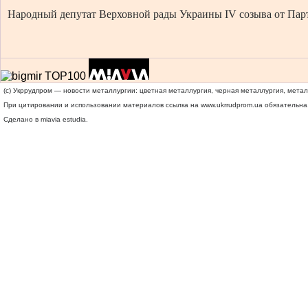
Народный депутат Верховной рады Украины
IV созыва
от Пар
(c) Укррудпром — новости металлургии: цветная металлургия, черная металлургия, мета
При цитировании и использовании материалов ссылка на
www.ukrrudprom.ua
обязательна.
Сделано в miavia estudia.