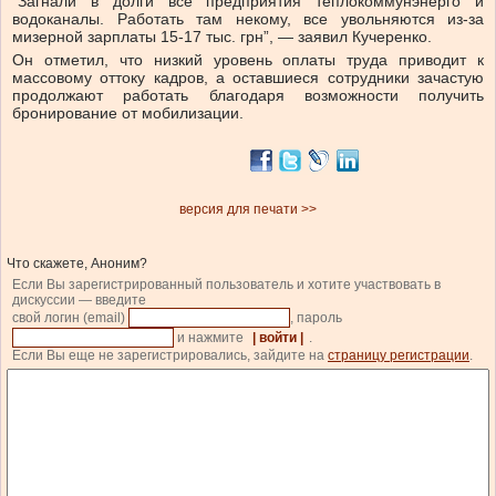
“Загнали в долги все предприятия теплокоммунэнерго и
водоканалы. Работать там некому, все увольняются из-за
мизерной зарплаты 15-17 тыс. грн”, — заявил Кучеренко.
Он отметил, что низкий уровень оплаты труда приводит к
массовому оттоку кадров, а оставшиеся сотрудники зачастую
продолжают работать благодаря возможности получить
бронирование от мобилизации.
версия для печати >>
Что скажете, Аноним?
Если Вы зарегистрированный пользователь и хотите участвовать в
дискуссии — введите
свой логин (email)
, пароль
и нажмите
| войти |
.
Если Вы еще не зарегистрировались, зайдите на
страницу регистрации
.