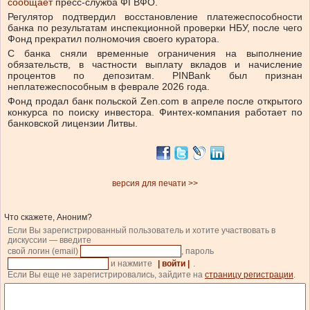
сообщает
пресс-служба ФГВФО.
Регулятор подтвердил восстановление платежеспособности
банка по результатам инспекционной проверки НБУ, после чего
Фонд прекратил полномочия своего куратора.
С банка сняли временные ограничения на выполнение
обязательств, в частности выплату вкладов и начисление
процентов по депозитам. PINBank был признан
неплатежеспособным в феврале 2026 года.
Фонд продал банк польской Zen.com в апреле после открытого
конкурса по поиску инвестора. Финтех-компания работает по
банковской лицензии Литвы.
версия для печати >>
Что скажете, Аноним?
Если Вы зарегистрированный пользователь и хотите участвовать в
дискуссии — введите
свой логин (email)
, пароль
и нажмите
| войти |
.
Если Вы еще не зарегистрировались, зайдите на
страницу регистрации
.