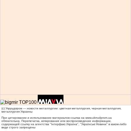
(c) Укррудпром — новости металлургии: цветная металлургия, черная металлургия,
металлургия Украины
При цитировании и использовании материалов ссылка на
www.ukrrudprom.ua
обязательна. Перепечатка, копирование или воспроизведение информации,
содержащей ссылку на агентства "Iнтерфакс-Україна", "Українськi Новини" в каком-либо
виде строго запрещены