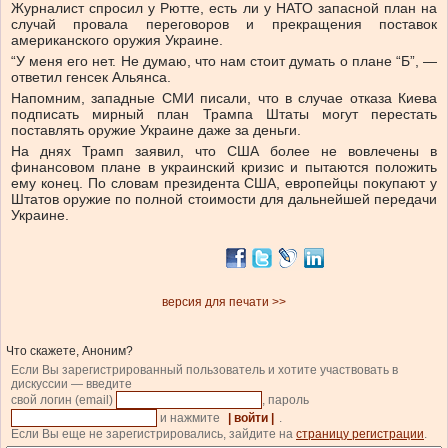
Журналист спросил у Рютте, есть ли у НАТО запасной план на
случай провала переговоров и прекращения поставок
американского оружия Украине.
“У меня его нет. Не думаю, что нам стоит думать о плане “Б”, —
ответил генсек Альянса.
Напомним, западные СМИ писали, что в случае отказа Киева
подписать мирный план Трампа Штаты могут перестать
поставлять оружие Украине даже за деньги.
На днях Трамп заявил, что США более не вовлечены в
финансовом плане в украинский кризис и пытаются положить
ему конец. По словам президента США, европейцы покупают у
Штатов оружие по полной стоимости для дальнейшей передачи
Украине.
версия для печати >>
Что скажете, Аноним?
Если Вы зарегистрированный пользователь и хотите участвовать в
дискуссии — введите
свой логин (email)
, пароль
и нажмите
| войти |
.
Если Вы еще не зарегистрировались, зайдите на
страницу регистрации
.