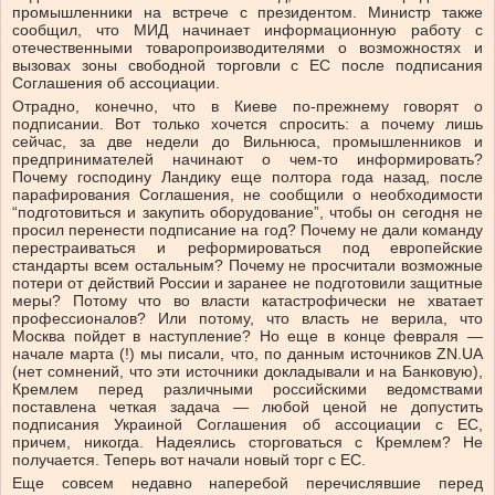
промышленники на встрече с президентом. Министр также
сообщил, что МИД начинает информационную работу с
отечественными товаропроизводителями о возможностях и
вызовах зоны свободной торговли с ЕС после подписания
Соглашения об ассоциации.
Отрадно, конечно, что в Киеве по-прежнему говорят о
подписании. Вот только хочется спросить: а почему лишь
сейчас, за две недели до Вильнюса, промышленников и
предпринимателей начинают о чем-то информировать?
Почему господину Ландику еще полтора года назад, после
парафирования Соглашения, не сообщили о необходимости
“подготовиться и закупить оборудование”, чтобы он сегодня не
просил перенести подписание на год? Почему не дали команду
перестраиваться и реформироваться под европейские
стандарты всем остальным? Почему не просчитали возможные
потери от действий России и заранее не подготовили защитные
меры? Потому что во власти катастрофически не хватает
профессионалов? Или потому, что власть не верила, что
Москва пойдет в наступление? Но еще в конце февраля —
начале марта (!) мы писали, что, по данным источников ZN.UA
(нет сомнений, что эти источники докладывали и на Банковую),
Кремлем перед различными российскими ведомствами
поставлена четкая задача — любой ценой не допустить
подписания Украиной Соглашения об ассоциации с ЕС,
причем, никогда. Надеялись сторговаться с Кремлем? Не
получается. Теперь вот начали новый торг с ЕС.
Еще совсем недавно наперебой перечислявшие перед