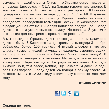
выживания нашей страны. О том, что Украина остро нуждается
в помощи Евросоюза и США, на Западе говорят уже многие. В
той же статье в FT, на которую отреагировал К.Елисеев,
цитируется британский эксперт Д.Шерр: “ЕС и МВФ должны
быть готовы к оказанию помощи Украине, чтобы та смогла
преодолеть последствия возмездия России”. А Washington Post
в редакционной статье 13 ноября написала следующее: “Запад
должен спасти украинскую экономику. Но сначала Янукович и
его партия должны принять правильное решение”.
А мы, граждане Украины, должны ясно дать понять, каким оно
должно быть. В Кишиневе на центральной площади 3 ноября
собралось более 100 тыс.чел. И пускай злословят, что это
власть (!) вывела людей на улицу в поддержку евроинтеграции,
зато картинка на телеканалах Европы была впечатляющей. В
Брюсселе и столицах это отметили. Мы засиделись на кухнях и
в соцсетях. Пора выходить. Не ради телекартинки. Не ради
Тимошенко и, тем более, Кличко, Яценюка etc. И даже не ради
себя. Без пафоса — ради детей. 24 ноября я возьму своего 14-
летнего сына и в 12.00 пойду к памятнику Шевченко. Все, чем
могу…
Татьяна СИЛИНА
Ссылки по теме: