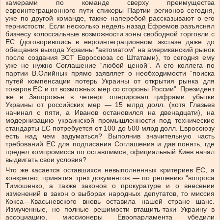
камерами по команде сверху преимущества
евроинтеграционного пути спикеры Партии регионов сегодня,
уже по другой команде, также наперебой рассказывают о его
тернистости. Если несколько недель назад Ефремов разъяснял
бизнесу колоссальные возможности зоны свободной торговли с
ЕС (договорившись в евроинтеграционном экстазе даже до
обещания выхода Украины “автоматом” на американский рынок
после создания ЗСТ Евросоюза со Штатами), то сегодня ему
уже не нужно Соглашение “любой ценой”. А его коллега по
партии В.Олийнык прямо заявляет о необходимости “поиска
путей компенсации потерь Украины от открытия рынка для
товаров ЕС и от возможных мер со стороны России”. Президент
же в Запорожье в четверг оперировал цифрами: убытки
Украины от российских мер — 15 млрд долл. (хотя Глазьев
начинал с пяти, а Иванов остановился на двенадцати), на
модернизацию украинской промышленности под технические
стандарты ЕС потребуется от 100 до 500 млрд долл. Евросоюзу
есть над чем задуматься? Выполнив значительную часть
требований ЕС для подписания Соглашения и дав понять, где
предел компромисса по оставшимся, официальный Киев начал
выдвигать свои условия?
Что же касается оставшихся невыполненных критериев ЕС, а
конкретно, принятия трех документов — по решению “вопроса
Тимошенко, а также законов о прокуратуре и о внесении
изменений в закон о выборах народных депутатов, то миссия
Кокса—Квасьневского вновь оставила нашей стране шанс.
Измученные, но полные решимости втащить-таки Украину в
ассоциацию, миссионеры Европарламента убедили