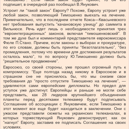
подпишет, в очередной раз пообещал В.Янукович.
Устроит ли “такой закон” Европу? Похоже, Европу устроит уже
любой закон, позволяющий Тимошенко выехать на лечение.
Примечательно, что в последнем отчете Кокса—Квасьневского
нет требования выпустить “качановскую узницу” до саммита в
Вильнюсе. Речь идет лишь о необходимости принятия трех
“евроинтеграционных” законов, включая “тимошенковский”. В
том же духе был и комментарий представителя еврокомиссара
Фюле П.Стано. Причем, если законы о выборах и прокуратуре,
по его словам, должны быть приняты “безотлагательно”, “без
промедления, потому что времени для достижения результатов
осталось мало”, то по вопросу Ю.Тимошенко должно быть
“решительное продвижение”.
Евросоюз, со своей стороны, уже прошел огромный путь к
компромиссу. “Еще полгода назад никому в Евросоюзе и в
страшном сне не приснилось бы, что мы снизим свои
требования до “просто отпустите Тимошенко на лечение”, —
удивляются сами европейские дипломаты. Но предел для
уступок уже достигнут. Европейцы и раньше не могли себе
представить, как 28 лидеров крупнейшего объединения
планеты перед десятками телекамер будут подписывать
Соглашение об ассоциации с Януковичем, если Тимошенко в
этот момент все еще будет находиться в заключении. Они с
ужасом представили сюжеты на украинских телеканалах, в
которых торжествующий Янукович демонстрирует, как он
“нагнул” Европу, заставив ее подписать Соглашение на своих
условиях.