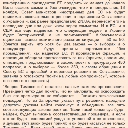
конференцию президентов ЕП продлить их мандат до начала
Вильнюсского саммита. Уже очевидно, что и в понедельник, 18
ноября, Совет министров иностранных дел ЕС не будет
принимать окончательного решения о подписании Соглашения
с Украиной и, как ранее предполагало ZN.UA, перенесет его на
последние дни или даже часы перед саммитом. И в ЕС, и в
США все еще надеются, что следующая неделя в Украине
будет “исторической, а не политической”. А.Квасьневский
оценивает шансы позитивного развития ситуации — 50 на 50.
Хочется верить, что хотя бы два закона — о выборах и о
прокуратуре — будут приняты парламентом “без
промедления”, как надеется ЕС. И провластная фракция, и
оппозиция обещали проголосовать за них (причем, напомним,
оппозиция, предложившая в законопроект о прокуратуре 450
поправок, а о выборах — более 350, в своем обращении к
Совету ЕС с просьбой о переносе решения по Соглашению,
заявила о готовности “пойти на любые компромиссы”, которые
позволят его подписать).
“Вопрос Тимошенко” остается главным камнем преткновения.
Президент четко дал понять, что ни миловать, ни освобождать
бывшего премьера он не собирается — “никаких эксклюзивных
подходов”. Но из Запорожья указал путь решения: народные
депутаты должны найти консенсус и объединить все пять
соответствующих законопроектов. “Если такой консенсус будет
найден, будет выписана соответствующая процедура, и если
это не будет технологией ухода от уголовной ответственности,
я думаю, этот закон будет принят, и он будет касаться не только
Тимошенко”. Если такой закон будет принят, то он его