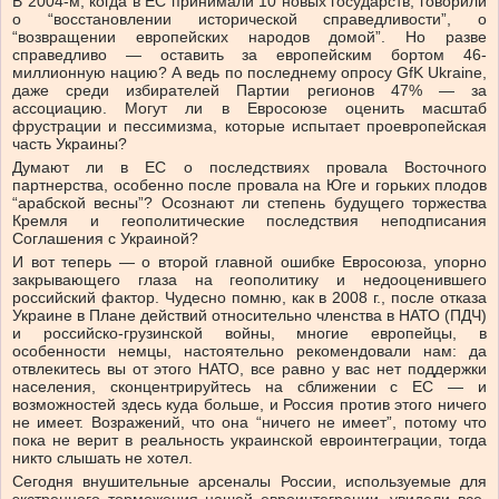
В 2004-м, когда в ЕС принимали 10 новых государств, говорили
о “восстановлении исторической справедливости”, о
“возвращении европейских народов домой”. Но разве
справедливо — оставить за европейским бортом 46-
миллионную нацию? А ведь по последнему опросу GfK Ukraine,
даже среди избирателей Партии регионов 47% — за
ассоциацию. Могут ли в Евросоюзе оценить масштаб
фрустрации и пессимизма, которые испытает проевропейская
часть Украины?
Думают ли в ЕС о последствиях провала Восточного
партнерства, особенно после провала на Юге и горьких плодов
“арабской весны”? Осознают ли степень будущего торжества
Кремля и геополитические последствия неподписания
Соглашения с Украиной?
И вот теперь — о второй главной ошибке Евросоюза, упорно
закрывающего глаза на геополитику и недооценившего
российский фактор. Чудесно помню, как в 2008 г., после отказа
Украине в Плане действий относительно членства в НАТО (ПДЧ)
и российско-грузинской войны, многие европейцы, в
особенности немцы, настоятельно рекомендовали нам: да
отвлекитесь вы от этого НАТО, все равно у вас нет поддержки
населения, сконцентрируйтесь на сближении с ЕС — и
возможностей здесь куда больше, и Россия против этого ничего
не имеет. Возражений, что она “ничего не имеет”, потому что
пока не верит в реальность украинской евроинтеграции, тогда
никто слышать не хотел.
Сегодня внушительные арсеналы России, используемые для