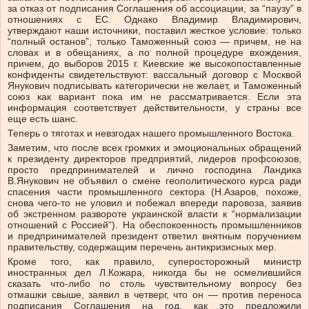
за отказ от подписания Соглашения об ассоциации, за “паузу” в
отношениях с ЕС. Однако Владимир Владимирович,
утверждают наши источники, поставил жесткое условие: только
“полный останов”, только Таможенный союз — причем, не на
словах и в обещаниях, а по полной процедуре вхождения,
причем, до выборов 2015 г. Киевские же высокопоставленные
конфиденты свидетельствуют: вассальный договор с Москвой
Янукович подписывать категорически не желает, и Таможенный
союз как вариант пока им не рассматривается. Если эта
информация соответствует действительности, у страны все
еще есть шанс.
Теперь о тяготах и невзгодах нашего промышленного Востока.
Заметим, что после всех громких и эмоциональных обращений
к президенту директоров предприятий, лидеров профсоюзов,
просто предпринимателей и лично господина Ландика
В.Янукович не объявил о смене геополитического курса ради
спасения части промышленного сектора (Н.Азаров, похоже,
снова чего-то не уловил и побежал впереди паровоза, заявив
об экстренном развороте украинской власти к “нормализации
отношений с Россией”). На обеспокоенность промышленников
и предпринимателей президент ответил внятным поручением
правительству, содержащим перечень антикризисных мер.
Кроме того, как правило, суперосторожный министр
иностранных дел Л.Кожара, никогда бы не осмелившийся
сказать что-либо по столь чувствительному вопросу без
отмашки свыше, заявил в четверг, что он — против переноса
подписания Соглашения на год, как это предложили