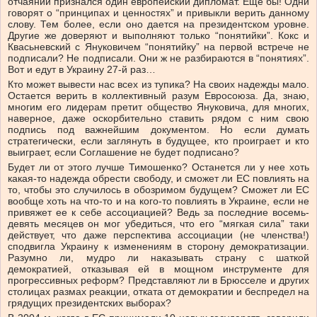
отчаянии признался один европейский дипломат. Еще бы! Одни
говорят о “принципах и ценностях” и привыкли верить данному
слову. Тем более, если оно дается на президентском уровне.
Другие же доверяют и выполняют только “понятийки”. Кокс и
Квасьневский с Януковичем “понятийку” на первой встрече не
подписали? Не подписали. Они ж не разбираются в “понятиях”.
Вот и едут в Украину 27-й раз…
Кто может вывести нас всех из тупика? На своих надежды мало.
Остается верить в коллективный разум Евросоюза. Да, знаю,
многим его лидерам претит общество Януковича, для многих,
наверное, даже оскорбительно ставить рядом с ним свою
подпись под важнейшим документом. Но если думать
стратегически, если заглянуть в будущее, кто проиграет и кто
выиграет, если Соглашение не будет подписано?
Будет ли от этого лучше Тимошенко? Останется ли у нее хоть
какая-то надежда обрести свободу, и сможет ли ЕС повлиять на
то, чтобы это случилось в обозримом будущем? Сможет ли ЕС
вообще хоть на что-то и на кого-то повлиять в Украине, если не
привяжет ее к себе ассоциацией? Ведь за последние восемь-
девять месяцев он мог убедиться, что его “мягкая сила” таки
действует, что даже перспектива ассоциации (не членства!)
сподвигла Украину к изменениям в сторону демократизации.
Разумно ли, мудро ли наказывать страну с шаткой
демократией, отказывая ей в мощном инструменте для
прогрессивных реформ? Представляют ли в Брюсселе и других
столицах размах реакции, отката от демократии и беспредел на
грядущих президентских выборах?