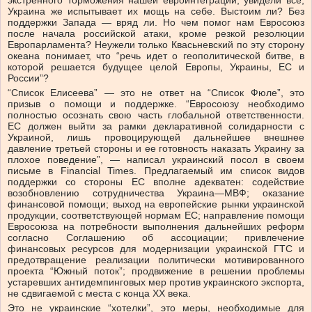
экстренного торможения нашей евроинтеграции, увидели все,
Украина же испытывает их мощь на себе. Выстоим ли? Без
поддержки Запада — вряд ли. Но чем помог нам Евросоюз
после начала российской атаки, кроме резкой резолюции
Европарламента? Неужели только Квасьневский по эту сторону
океана понимает, что “речь идет о геополитической битве, в
которой решается будущее целой Европы, Украины, ЕС и
России”?
“Список Елисеева” — это не ответ на “Список Фюле”, это
призыв о помощи и поддержке. “Евросоюзу необходимо
полностью осознать свою часть глобальной ответственности.
ЕС должен выйти за рамки декларативной солидарности с
Украиной, лишь провоцирующей дальнейшее внешнее
давление третьей стороны и ее готовность наказать Украину за
плохое поведение”, — написал украинский посол в своем
письме в Financial Times. Предлагаемый им список видов
поддержки со стороны ЕС вполне адекватен: содействие
возобновлению сотрудничества Украина—МВФ; оказание
финансовой помощи; выход на европейские рынки украинской
продукции, соответствующей нормам ЕС; направление помощи
Евросоюза на потребности выполнения дальнейших реформ
согласно Соглашению об ассоциации; привлечение
финансовых ресурсов для модернизации украинской ГТС и
предотвращение реализации политически мотивированного
проекта “Южный поток”; продвижение в решении проблемы
устаревших антидемпинговых мер против украинского экспорта,
не сдвигаемой с места с конца XX века.
Это не украинские “хотелки”, это меры, необходимые для