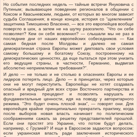
Но события последних недель — тайные встречи Януковича с
Путиным; вызывающее поведение регионалов в общении с
Коксом и Квасьневским, людьми, от которых во многом зависит
судьба Соглашения; в конце концов, история со “щемлением”
защитника Тимошенко Власенко, — все это европейцев вообще
повергло в шок, а затем не на шутку разозлило. “Что он себе
позволяет? Кем он себя возомнил? — слышали мы не раз в
последние дни от наших европейских собеседников. — Как
самая бедная после Молдовы и далеко не самая
демократичная страна Европы может диктовать свои условия
самому большому и богатому Союзу, построенному на
демократических ценностях, да еще пытаться при этом унизить
его ведущие страны, в частности, Германию, выдвигая
абсолютно неприемлемые требования?”.
И дело — не только и не столько в опасениях Европы и ее
лидеров потерять лицо. Дело — в принципах, через которые
они не могут переступить. Европейцы не хотят создавать
опасный и вредный для всех стран Восточного партнерства и
всего региона прецедент и позволять нарушать их
фундаментальные ценности, идя на поводу у авторитарного
режима. “Это будет очень плохой знак”, — говорят они. Для
европейцев крайне принципиально прекратить практику, когда
после выборов новая власть начинает по политическим
соображениям сажать за решетку представителей прошлой.
Если они простят это Украине, что потом будут делать,
например, с Грузией? И еще в Евросоюзе задаются вопросом:
если украинская власть ради заключения исторического