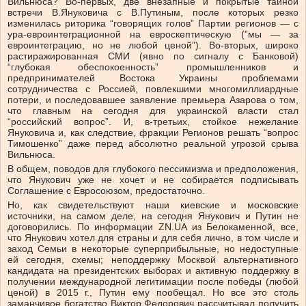
Вильнюса? Во-первых, две внезапные и покрытые тайной
встречи В.Януковича с В.Путиным, после которых резко
изменилась риторика “говорящих голов” Партии регионов — с
ура-евроинтеграционной на евроскептическую (”мы — за
евроинтеграцию, но не любой ценой”). Во-вторых, широко
растиражированная СМИ (явно по сигналу с Банковой)
“глубокая обеспокоенность” промышленников и
предпринимателей Востока Украины проблемами
сотрудничества с Россией, повлекшими многомиллиардные
потери, и последовавшее заявление премьера Азарова о том,
что главным на сегодня для украинской власти стал
“российский вопрос”. И, в-третьих, стойкое нежелание
Януковича и, как следствие, фракции Регионов решать “вопрос
Тимошенко” даже перед абсолютно реальной угрозой срыва
Вильнюса.
В общем, поводов для глубокого пессимизма и предположения,
что Янукович уже не хочет и не собирается подписывать
Соглашение с Евросоюзом, предостаточно.
Но, как свидетельствуют наши киевские и московские
источники, на самом деле, на сегодня Янукович и Путин не
договорились. По информации ZN.UA из Белокаменной, все,
что Янукович хотел для страны и для себя лично, в том числе и
заход Семьи в некоторые суперприбыльные, но недоступные
ей сегодня, схемы; неподдержку Москвой альтернативного
кандидата на президентских выборах и активную поддержку в
получении международной легитимации после победы (любой
ценой) в 2015 г., Путин ему пообещал. Но все это столь
заманчивое богатство Виктор Федорович рассчитывал получить