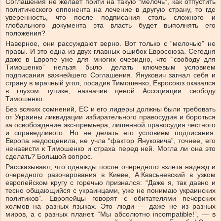
Соглашения не желает пойти на такую “мелочь”, как отпустить
политического оппонента на лечение в другую страну, то где
уверенность, что после подписания столь сложного и
глобального документа эта власть будет выполнять его
положения?
Наверное, они рассуждают верно. Вот только с “мелочью” не
правы. И это одна из двух главных ошибок Евросоюза. Сегодня
даже в Европе уже для многих очевидно, что “свободу для
Тимошенко” нельзя было делать ключевым условием
подписания важнейшего Соглашения. Янукович загнал себя и
страну в мрачный угол, посадив Тимошенко, Евросоюз оказался
в глухом тупике, назначив ценой Ассоциации свободу
Тимошенко.
Без всяких сомнений, ЕС и его лидеры должны были требовать
от Украины ликвидации избирательного правосудия и бороться
за освобождение экс-премьера, лишенной правосудия честного
и справедливого. Но не делать его условием подписания.
Европа недооценила, не учла “фактор Януковича”, точнее, его
ненависти к Тимошенко и страха перед ней. Могла ли она это
сделать? Большой вопрос.
Рассказывают, что однажды после очередного взлета надежд и
очередного разочарования в Киеве, А.Квасьневский в узком
европейском кругу с горечью признался: “Даже я, так давно и
тесно общающийся с украинцами, уже не понимаю украинских
политиков”. Европейцы говорят с обитателями печерских
холмов на разных языках. Это люди — даже не из разных
миров, а с разных планет. “Мы абсолютно incompatible!”, — в