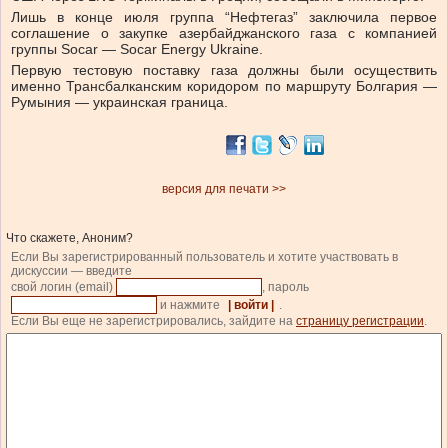
Лишь в конце июля группа “Нефтегаз” заключила первое
соглашение о закупке азербайджанского газа с компанией
группы Socar — Socar Energy Ukraine.
Первую тестовую поставку газа должны были осуществить
именно Трансбалканским коридором по маршруту Болгария —
Румыния — украинская граница.
версия для печати >>
Что скажете, Аноним?
Если Вы зарегистрированный пользователь и хотите участвовать в
дискуссии — введите
свой логин (email)
, пароль
и нажмите
| войти |
.
Если Вы еще не зарегистрировались, зайдите на
страницу регистрации
.