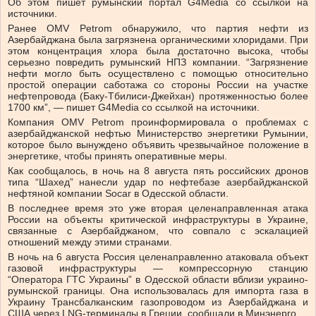
Об этом пишет румынский портал G4Media со ссылкой на
источники.
Ранее OMV Petrom обнаружило, что партия нефти из
Азербайджана была загрязнена органическими хлоридами. При
этом концентрация хлора была достаточно высока, чтобы
серьезно повредить румынский НПЗ компании. “Загрязнение
нефти могло быть осуществлено с помощью относительно
простой операции саботажа со стороны России на участке
нефтепровода (Баку-Тбилиси-Джейхан) протяженностью более
1700 км”, — пишет G4Media со ссылкой на источники.
Компания OMV Petrom проинформировала о проблемах с
азербайджанской нефтью Министерство энергетики Румынии,
которое было вынуждено объявить чрезвычайное положение в
энергетике, чтобы принять оперативные меры.
Как сообщалось, в ночь на 8 августа пять российских дронов
типа “Шахед” нанесли удар по нефтебазе азербайджанской
нефтяной компании Socar в Одесской области.
В последнее время это уже вторая целенаправленная атака
России на объекты критической инфраструктуры в Украине,
связанные с Азербайджаном, что совпало с эскалацией
отношений между этими странами.
В ночь на 6 августа Россия целенаправленно атаковала объект
газовой инфраструктуры — компрессорную станцию
“Оператора ГТС Украины” в Одесской области вблизи украино-
румынской границы. Она использовалась для импорта газа в
Украину Трансбалканским газопроводом из Азербайджана и
США через LNG-терминалы в Греции, сообщали в Минэнерго.