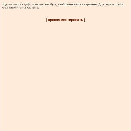
Код состоит из цифр и латинских букв, изображенных на картинке. Для перезагрузки
кода кликните на картинке.
| прокомментировать |