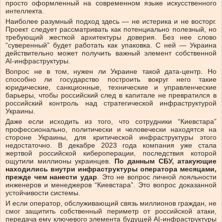
просто оформленный на современном языке искусственного
интеллекта.
Наиболее разумный подход здесь — не истерика и не восторг.
Проект следует рассматривать как потенциально полезный, но
требующий жесткой архитектуры доверия. Без нее слово
“суверенный” будет работать как упаковка. С ней — Украина
действительно может получить важный элемент собственной
AI-инфраструктуры.
Вопрос не в том, нужен ли Украине такой дата-центр. Но
способно ли государство построить вокруг него такие
юридические, санкционные, технические и управленческие
барьеры, чтобы российский след в капитале не превратился в
российский контроль над стратегической инфраструктурой
Украины.
Даже если исходить из того, что сотрудники “Киевстара”
профессионально, политически и человечески находятся на
стороне Украины, для критической инфраструктуры этого
недостаточно. В декабре 2023 года компания уже стала
жертвой российской кибероперации, последствия которой
ощутили миллионы украинцев.
По данным СБУ, атакующие
находились внутри инфраструктуры оператора месяцами,
прежде чем нанести удар
. Это не вопрос личной лояльности
инженеров и менеджеров “Киевстара”. Это вопрос доказанной
устойчивости системы.
И если оператор, обслуживающий связь миллионов граждан, не
смог защитить собственный периметр от российской атаки,
передача ему ключевого элемента будущей AI-инфраструктуры