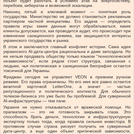
объект будет работать в условиях атак на энергосистему,
перебоев, кибератак и возможной эскалации.
Наконец пятый и ключевой момент — понятная роль
государства. Министерство не должно становиться рекламным
партнером частной инициативы. Его задача — определить
правила игры: какие данные могут обрабатываться, какие
клиенты допускаются, как проводится аудит, что происходит при
изменении санкционного режима, как защищаются интересы
украинского государства и рынка.
В этом и заключается главный конфликт истории. Сама идея
украинского AI-дата-центра рациональна и даже запоздала. Но
ее нельзя продавать обществу только языком “технологической
независимости”, если рядом стоит структура, связанная с
людьми, чья политическая и санкционная биография остается
токсичной для Украины.
Фридман сегодня не управляет VEON в прежнем ручном
режиме. Его права ограничены. Но его имя все равно остается
визитной карточкой LetterOne, а значит — частью
репутационного и политического контекста. Для обычного
телеком-бизнеса это уже было бы проблемой. Для суверенной
AI-инфраструктуры — тем паче.
Украине не нужно отказываться от вражеской помощи. Но
прагматизм — это не готовность закрывать глаза. Это
способность брать деньги, технологии и инфраструктурную
экспертизу только тогда, когда правила сильнее инвестора. В
противном случае страна рискует получить не суверенный
дата-центр, а еще один объект критической зависимости,