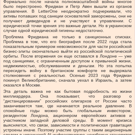
Формально после начала полномасштабной войны многое
было перестроено. Фридман и Петр Авен вышли из органов
управления. В LetterOne неоднократно подчеркивали, что
активы попавших под санкции основателей заморожены, они не
получают дивидендов и не участвуют в управлении. С
юридической точки зрения это важные детали. Но в украинском
случае одной юридической гигиены недостаточно.
Проблема Фридмана не только в санкционных списках.
Проблема в том, что его биография после 2022 года стала
показательным примером невозможности для части российской
бизнес-элиты окончательно выйти из российской политической
орбиты. После вторжения он еще оставался в Лондоне — уже
под санкциями, с ограниченным доступом к привычной жизни,
недвижимостью, обслуживанием и деньгам. Но эта попытка
пересидеть войну в британском комфорте не выдержала
столкновения с реальностью. Осенью 2023 года Фридман
покинул Великобританию, сначала уехал в Израиль, а затем
оказался в Москве.
Эта деталь важна не как бытовая подробность из жизни
миллиардера. Она показывает, что разговор о
“дистанцировании” российских олигархов от России часто
заканчивается там, где начинается реальное давление. В
спокойные годы можно быть глобальным инвестором,
резидентом Лондона, акционером европейских активов и
участником западной деловой среды. В момент кризиса
выясняется, что связи, зависимости и политическая гравитация
устроены иначе. Поэтому участие группы с таким акционерным
следом в украинской AI-инфраструктуре неизбежно становится