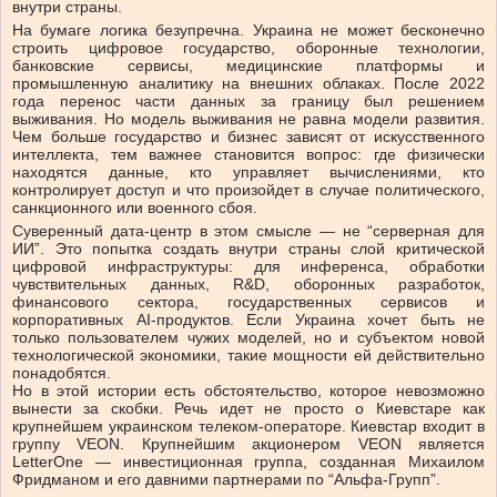
внутри страны.
На бумаге логика безупречна. Украина не может бесконечно
строить цифровое государство, оборонные технологии,
банковские сервисы, медицинские платформы и
промышленную аналитику на внешних облаках. После 2022
года перенос части данных за границу был решением
выживания. Но модель выживания не равна модели развития.
Чем больше государство и бизнес зависят от искусственного
интеллекта, тем важнее становится вопрос: где физически
находятся данные, кто управляет вычислениями, кто
контролирует доступ и что произойдет в случае политического,
санкционного или военного сбоя.
Суверенный дата-центр в этом смысле — не “серверная для
ИИ”. Это попытка создать внутри страны слой критической
цифровой инфраструктуры: для инференса, обработки
чувствительных данных, R&D, оборонных разработок,
финансового сектора, государственных сервисов и
корпоративных AI-продуктов. Если Украина хочет быть не
только пользователем чужих моделей, но и субъектом новой
технологической экономики, такие мощности ей действительно
понадобятся.
Но в этой истории есть обстоятельство, которое невозможно
вынести за скобки. Речь идет не просто о Киевстаре как
крупнейшем украинском телеком-операторе. Киевстар входит в
группу VEON. Крупнейшим акционером VEON является
LetterOne — инвестиционная группа, созданная Михаилом
Фридманом и его давними партнерами по “Альфа-Групп”.