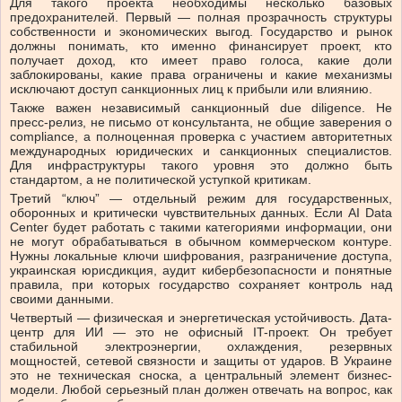
Для такого проекта необходимы несколько базовых
предохранителей. Первый — полная прозрачность структуры
собственности и экономических выгод. Государство и рынок
должны понимать, кто именно финансирует проект, кто
получает доход, кто имеет право голоса, какие доли
заблокированы, какие права ограничены и какие механизмы
исключают доступ санкционных лиц к прибыли или влиянию.
Также важен независимый санкционный due diligence. Не
пресс-релиз, не письмо от консультанта, не общие заверения о
compliance, а полноценная проверка с участием авторитетных
международных юридических и санкционных специалистов.
Для инфраструктуры такого уровня это должно быть
стандартом, а не политической уступкой критикам.
Третий “ключ” — отдельный режим для государственных,
оборонных и критически чувствительных данных. Если AI Data
Center будет работать с такими категориями информации, они
не могут обрабатываться в обычном коммерческом контуре.
Нужны локальные ключи шифрования, разграничение доступа,
украинская юрисдикция, аудит кибербезопасности и понятные
правила, при которых государство сохраняет контроль над
своими данными.
Четвертый — физическая и энергетическая устойчивость. Дата-
центр для ИИ — это не офисный IT-проект. Он требует
стабильной электроэнергии, охлаждения, резервных
мощностей, сетевой связности и защиты от ударов. В Украине
это не техническая сноска, а центральный элемент бизнес-
модели. Любой серьезный план должен отвечать на вопрос, как