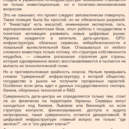
не только инвестиционным, но и политико-экономическим
вопросом.
Это не означает, что проект следует автоматически отвергнуть.
Такая позиция была бы простой, но не обязательно разумной.
У “Киевстара” есть масштаб, инженерная экспертиза, сеть,
корпоративная клиентская база, опыт работы с государством и
понятная мотивация развивать новые цифровые рынки.
Украина нуждается в капитале, дата-центрах, GPU-
инфраструктуре, облачных сервисах, кибербезопасности и
локальной вычислительной базе. Отказываться от любого
сложного инвестора только потому, что структура собственности
неудобна, — слишком роскошная стратегия для страны,
которая одновременно воюет, восстанавливается и пытается не
выпасть из технологической гонки.
Но и противоположная крайность опасна. Нельзя прикрывать
словом “суверенный” инфраструктуру, к которой общество,
государство и рынок не получили прозрачных гарантий.
Особенно если речь идет о данных государственного сектора,
банков, оборонных технологий и R&D.
Суверенность дата-центра не определяется только тем, стоит
ли он физически на территории Украины. Серверы могут
находиться под Киевом, Львовом или Винницей, но если
структура контроля, финансирования, доступа и аудита
непрозрачна, такая суверенность остается декоративной. В
цифровой инфраструктуре главный вопрос не только “где
железо?”, но и “кто держит ключи?”