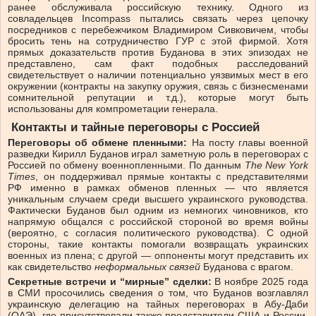
ранее обслуживала российскую технику. Одного из
совладельцев Incompass пытались связать через цепочку
посредников с перебежчиком Владимиром Сивковичем, чтобы
бросить тень на сотрудничество ГУР с этой фирмой. Хотя
прямых доказательств против Буданова в этих эпизодах не
представлено, сам факт подобных расследований
свидетельствует о наличии потенциально уязвимых мест в его
окружении (контракты на закупку оружия, связь с бизнесменами
сомнительной репутации и т.д.), которые могут быть
использованы для компрометации генерала.
Контакты и тайные переговоры с Россией
Переговоры об обмене пленными:
На посту главы военной
разведки Кирилл Буданов играл заметную роль в переговорах с
Россией по обмену военнопленными. По данным
The New York
Times
, он поддерживал прямые контакты с представителями
РФ именно в рамках обменов пленных — что является
уникальным случаем среди высшего украинского руководства.
Фактически Буданов был одним из немногих чиновников, кто
напрямую общался с российской стороной во время войны
(вероятно, с согласия политического руководства). С одной
стороны, такие контакты помогали возвращать украинских
военных из плена; с другой — оппоненты могут представить их
как свидетельство
неформальных связей
Буданова с врагом.
Секретные встречи и “мирные” сделки:
В ноябре 2025 года
в СМИ просочились сведения о том, что Буданов возглавлял
украинскую делегацию на тайных переговорах в Абу-Даби
(ОАЭ), где присутствовали также представители США и России.