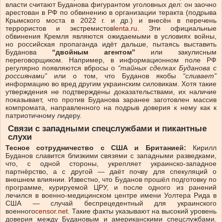
власти считают Буданова фигурантом уголовных дел: он заочно
арестован в РФ по обвинению в организации теракта (подрыва
Крымского моста в 2022 г. и др.) и внесён в перечень
террористов и экстремистов
lenta.ru
. Эти официальные
обвинения Кремля являются ожидаемыми в условиях войны,
но российская пропаганда идёт дальше, пытаясь выставить
Буданова
“двойным агентом”
или закулисным
переговорщиком. Например, в информационном поле РФ
регулярно появляются вбросы о
“тайных сделках Буданова с
россиянами”
или о том, что Буданов якобы
“сливает”
информацию во вред другим украинским силовикам. Хотя такие
утверждения не подтверждены доказательствами, их наличие
показывает, что против Буданова заранее заготовлен массив
компромата, направленного на подрыв доверия к нему как к
патриотичному лидеру.
Связи с западными спецслужбами и пикантные
слухи
Тесное сотрудничество с США и Британией:
Кирилл
Буданов славится близкими связями с западными разведками,
что, с одной стороны, укрепляет украинско-западное
партнёрство, а с другой — даёт почву для спекуляций о
внешнем влиянии. Известно, что Буданов прошёл подготовку по
программе, курируемой ЦРУ, и после одного из ранений
лечился в военно-медицинском центре имени Уолтера Рида в
США — случай беспрецедентный для украинского
военного
censor.net
. Такие факты указывают на высокий уровень
доверия между Будановым и американскими спецслужбами.