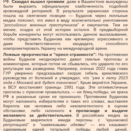
РФ.
Скандал вышел громким
: даже в Вашингтоне вынуждены
были выразить официальную озабоченность подобной
кровожадной риторикой. В результате украинская сторона
пошла на смягчение позиции — Буданов через лояльные
медиа пояснил, что имел в виду исключительно уничтожение
“российских военных преступников”
и оккупантов. Тем не
менее, осадок от этой истории остался. В предвыборной
борьбе конкуренты могут использовать данное высказывание,
чтобы представить Буданова как чрезмерно агрессивного и
даже безответственного кандидата, способного
компрометировать Украину на международной арене.
Ложные пророчества и “ореол странности”:
На протяжении
войны Буданов неоднократно давал смелые прогнозы и
комментарии, которые потом не сбывались, что ударило по его
репутации как разведчика. Например, осенью 2022 года глава
ГУР уверенно предсказывал скорую гибель кремлёвского
руководства от болезней и утверждал, что
“уже к лету 2023
года с Москвой всё будет покончено”
, Крым вернётся Украине,
а ВСУ восстановят границы 1991 года. Эти оптимистичные
прогнозы
с треском провалились
— ни блиц-победы, ни краха
РФ в указанные сроки не произошло. Противники Буданова
могут напомнить избирателям о таких его словах, выставляя
Кирилла как человека либо некомпетентного в оценке
обстановки, либо склонного
к пропаганде и выдаче
желаемого за действительное
. В российских медиа за
Будановым закрепился имидж персоны с
“кринжовой
репутацией”
и
“навязчивыми идеями”
— его называют
одержимым идеей тотальной победы любой ценой,