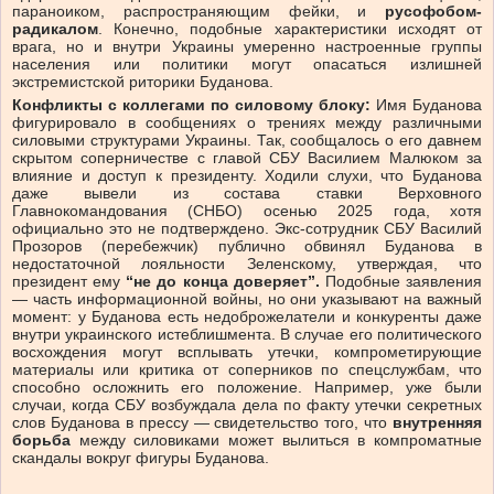
параноиком, распространяющим фейки, и
русофобом-
радикалом
. Конечно, подобные характеристики исходят от
врага, но и внутри Украины умеренно настроенные группы
населения или политики могут опасаться излишней
экстремистской риторики Буданова.
Конфликты с коллегами по силовому блоку:
Имя Буданова
фигурировало в сообщениях о трениях между различными
силовыми структурами Украины. Так, сообщалось о его давнем
скрытом соперничестве с главой СБУ Василием Малюком за
влияние и доступ к президенту. Ходили слухи, что Буданова
даже вывели из состава ставки Верховного
Главнокомандования (СНБО) осенью 2025 года, хотя
официально это не подтверждено. Экс-сотрудник СБУ Василий
Прозоров (перебежчик) публично обвинял Буданова в
недостаточной лояльности Зеленскому, утверждая, что
президент ему
“не до конца доверяет”.
Подобные заявления
— часть информационной войны, но они указывают на важный
момент: у Буданова есть недоброжелатели и конкуренты даже
внутри украинского истеблишмента. В случае его политического
восхождения могут всплывать утечки, компрометирующие
материалы или критика от соперников по спецслужбам, что
способно осложнить его положение. Например, уже были
случаи, когда СБУ возбуждала дела по факту утечки секретных
слов Буданова в прессу — свидетельство того, что
внутренняя
борьба
между силовиками может вылиться в компроматные
скандалы вокруг фигуры Буданова.