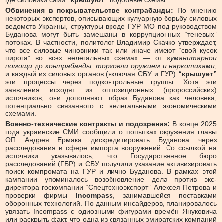
Обвинения в покрывательстве контрабанды:
По мнению
некоторых экспертов, описывающих кулуарную борьбу силовых
ведомств Украины, структуры вроде ГУР МО под руководством
Буданова могут быть замешаны в коррупционных “теневых”
потоках. В частности, политолог Владимир Скачко утверждает,
что все силовые чиновники так или иначе имеют “свой кусок
пирога” во всех нелегальных схемах — от
гуманитарной
помощи
до
контрабанды, торговли оружием и наркотиками
,
и каждый из силовых органов (включая СБУ и ГУР)
“крышует”
эти процессы через подконтрольные группы. Хотя эти
заявления исходят из оппозиционных (пророссийских)
источников, они дополняют образ Буданова как человека,
потенциально связанного с нелегальными экономическими
схемами.
Военно-технические контракты и подозрения:
В конце 2025
года украинские СМИ сообщили о попытках окружения главы
ОП Андрея Ермака дискредитировать Буданова через
расследования в сфере импорта вооружений. Со ссылкой на
источники указывалось, что Государственное бюро
расследований (ГБР) и СБУ получили указание активизировать
поиск компромата на ГУР и лично Буданова. В рамках этой
кампании упоминалось возобновление дела против экс-
директора госкомпании “Спецтехноэкспорт” Алексея Петрова и
проверки фирмы
Incompass
, занимавшейся поставками
оборонных технологий. По данным инсайдеров, планировалось
увязать Incompass с одиозными фигурами времён Януковича
или раскрыть факт, что одна из связанных эмиратских компаний