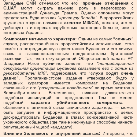
Западные СМИ отмечают, что его
“прочные отношения с
США”
могут сыграть важную роль в переговорах с
администрацией Дональда Трампа. Однако оппоненты могут
представить Буданова как
“креатуру Запада”
. В пророссийских
кругах его открыто называют
агентом MI6/CIA
, полагая, что он
действует в интересах зарубежных партнеров больше, чем в
интересах Украины.
Компромат интимного характера:
Одним из самых
“сочных”
слухов, распространённых пророссийскими источниками, стал
намёк на нетрадиционную ориентацию Буданова и его личную
связь с высокопоставленным представителем британской
разведки. Так, член оккупационной Общественной палаты РФ
Владимир Рогов публично заявлял, что
“нетрадиционная
сексуальная ориентация Буданова связывает его с одним из
руководителей MI6”
, подчёркивая, что
“слухи ходят очень
давно”
. Пропагандистские издания утверждают, будто у
западных кураторов имеется компромат на Буданова,
связанный с его
“развратным поведением”
во время визитов в
Великобританию
u
. Естественно, никаких доказательств
подобных инсинуаций не представлено. Тем не менее,
подобный
характер убийственного компромата
—
обвинения в интимной связи шпионского характера — может
быть запущен в информационное пространство с целью
дискредитировать Буданова в глазах консервативной части
украинского общества (где такие инсинуации способны нанести
репутационный ущерб кандидату).
Влияние Зеленского и внутренний шантаж:
Интересно, что