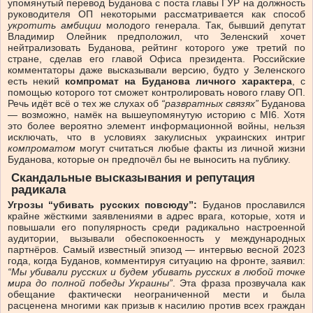
упомянутый перевод Буданова с поста главы ГУР на должность
руководителя ОП некоторыми рассматривается как способ
укротить амбиции
молодого генерала. Так, бывший депутат
Владимир Олейник предположил, что Зеленский хочет
нейтрализовать Буданова, рейтинг которого уже третий по
стране, сделав его главой Офиса президента. Российские
комментаторы даже высказывали версию, будто у Зеленского
есть некий
компромат на Буданова личного характера
, с
помощью которого тот сможет контролировать нового главу ОП.
Речь идёт всё о тех же слухах об
“развратных связях”
Буданова
— возможно, намёк на вышеупомянутую историю с MI6. Хотя
это более вероятно элемент информационной войны, нельзя
исключать, что в условиях закулисных украинских интриг
компроматом
могут считаться любые факты из личной жизни
Буданова, которые он предпочёл бы не выносить на публику.
Скандальные высказывания и репутация
радикала
Угрозы “убивать русских повсюду”:
Буданов прославился
крайне жёсткими заявлениями в адрес врага, которые, хотя и
повышали его популярность среди радикально настроенной
аудитории, вызывали обеспокоенность у международных
партнёров. Самый известный эпизод — интервью весной 2023
года, когда Буданов, комментируя ситуацию на фронте, заявил:
“Мы убивали русских и будем убивать русских в любой точке
мира до полной победы Украины”
. Эта фраза прозвучала как
обещание фактически неограниченной мести и была
расценена многими как призыв к насилию против всех граждан