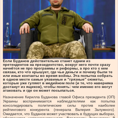
Если Буданов действительно станет одним из
претендентов на президентство, вокруг него почти сразу
начнётся не про программы и реформы, а про кто с кем
связан, кто что крышует, где чьи деньги и почему были те
или иные контакты во время войны. Эта попытка собрать
в одном месте самые уязвимые и “грязные” сюжеты,
которые уже гуляют в медийном поле (и те, что наверняка
достанут из ящиков), чтобы понять: чем именно его могут
атаковать и где он может посыпаться.
Назначение Кирилла Буданова главой Офиса президента (ОП)
Украины воспринимается наблюдателями как попытка
консолидировать политические силы против наиболее
рейтингового конкурента (генерала Валерия Залужного).
Ожидается, что Буданов может участвовать в будущих выборах,
обеспечивая неприкосновенность Владимиру Зеленскому. В