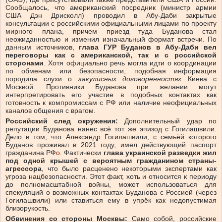
Сообщалось, что американский посредник (министр армии
США Дэн Дрисколл) проводил в Абу-Даби закрытые
консультации с российскими официальными лицами по проекту
мирного плана, причем приезд туда Буданова стал
неожиданностью и изменил изначальный формат встречи. По
данным источников,
глава ГУР Буданов в Абу-Даби вел
переговоры как с американской, так и с российской
сторонами
. Хотя официально речь могла идти о координации
по обменам или безопасности, подобная информация
породила слухи о
закулисных договоренностях
Киева с
Москвой. Противники Буданова при желании могут
интерпретировать его участие в подобных контактах как
готовность к компромиссам с РФ или наличие неофициальных
каналов общения с врагом.
Российский след окружения:
Дополнительный удар по
репутации Буданова нанес всё тот же эпизод с Гогилашвили.
Дело в том, что Александр Гогилашвили, с семьёй которого
Буданов проживал в 2021 году, имел действующий паспорт
гражданина РФ
o
. Фактически
глава украинской разведки жил
под одной крышей с вероятным гражданином страны-
агрессора
, что было расценено некоторыми экспертами как
угроза нацбезопасности. Этот факт, хоть и относится к периоду
до полномасштабной войны, может использоваться для
спекуляций о возможных контактах Буданова с Россией (через
Гогилашвили) или ставиться ему в упрёк как недопустимая
близорукость.
Обвинения со стороны Москвы:
Само собой, российские