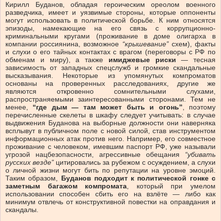
Кирилл Буданов, обладая героическим ореолом военного
разведчика, имеет и уязвимые стороны, которые оппоненты
могут использовать в политической борьбе. К ним относятся
эпизоды, намекающие на его связь с коррупционно-
криминальными кругами (проживание в доме олигарха в
компании россиянина, возможное
“крышевание”
схем), факты
и слухи о его тайных контактах с врагом (переговоры с РФ по
обменам и миру), а также
имиджевые риски
— тесная
зависимость от западных спецслужб и громкие скандальные
высказывания. Некоторые из упомянутых компроматов
основаны на проверенных расследованиях, другие же
являются откровенно сомнительными слухами,
распространяемыми заинтересованными сторонами. Тем не
менее,
“где дым — там может быть и огонь”
, поэтому
перечисленные скелеты в шкафу следует учитывать: в случае
выдвижения Буданова на выборные должности они наверняка
всплывут в публичном поле с новой силой, став инструментом
информационных атак против него. Например, его совместное
проживание с человеком, имевшим паспорт РФ, уже называли
угрозой нацбезопасности, агрессивные обещания
“убивать
русских везде”
цитировались за рубежом с осуждением, а слухи
о личной жизни могут бить по репутации на уровне эмоций.
Таким образом,
Буданов подходит к политической гонке с
заметным багажом компромата
, который при умелом
использовании способен сбить его на взлёте — либо как
минимум отвлечь от конструктивной повестки на оправдания и
скандалы.