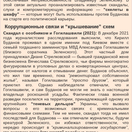
этой связи актуально проанализировать известные скандалы,
слухи и компрометирующую информацию —
“скелеты в
шкафу”
— которые могут быть использованы против Буданова
на старте его политической карьеры.
Коррупционные связи и “крышевание” схем
Скандал с особняком и Гогилашвили (2021):
В декабре 2021
года журналистские расследования выяснили, что Кирилл
Буданов проживал в одном имении под Киевом вместе с
семьёй тогдашнего замминистра МВД Александра Гогилашвили
(близкого соратника Зеленского). Этот частный дом
принадлежал Диане Стрелковской — бывшей гражданской жене
бизнесмена Вячеслава Стрелковского, чьи фирмы многократно
фигурировали в уголовных делах о конвертационных центрах,
уклонении от налогов и отмывании денег. Буданов объяснял,
что жил там временно, пока
“ремонтировал собственное
жильё”
, называя Гогилашвили
“просто другом”
, который
приютил его. Однако наблюдатели отмечали, что и
Гогилашвили, и сам Буданов не могли не знать о настоящем
владельце роскошной усадьбы. Фактически глава военной
разведки поселился на территории, принадлежащей одному из
крупнейших
“теневых дельцов”
Украины, что вызвало
вопросы о его возможных связях с криминальными
финансовыми схемами. Тем не менее, скандал тогда не имел
последствий для Буданова — как отмечали журналисты, будучи
креатурой Зеленского, он избежал ответственности, что
нередко происходит в
“криминализированном государстве”
,
где силовики сами
“крышуют”
подобные схемы.