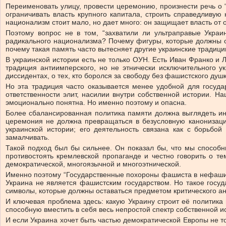
Переименовать улицу, провести церемонию, произнести речь о 
ограничивать власть крупного капитала, строить справедливу
национализм стоит мало, но дает много: он защищает власть от 
Поэтому вопрос не в том, “захватили ли ультраправые Украи
радикального национализма? Почему фигуры, которые должны ос
почему такая память часто вытесняет другие украинские традиц
В украинской истории есть не только ОУН. Есть Иван Франко и 
традиция антиимперского, но не этнически исключительного ук
диссидентах, о тех, кто боролся за свободу без фашистского душк
Но эта традиция часто оказывается менее удобной для госуда
ответственности элит, насилии внутри собственной истории. Н
эмоционально понятна. Но именно поэтому и опасна.
Более сбалансированная политика памяти должна выглядеть ина
церемония не должна превращаться в безусловную канонизаци
украинской истории; его деятельность связана как с борьбой
замалчивать.
Такой подход был бы сильнее. Он показал бы, что мы способ
противостоять кремлевской пропаганде и честно говорить о т
демократической, многоязычной и многоэтнической.
Именно поэтому “Государственные похороны фашиста в нефашистс
Украина не является фашистским государством. Но такое госу
символы, которые должны оставаться предметом критического ан
И ключевая проблема здесь: какую Украину строит её политика
способную вместить в себя весь непростой спектр собственной и
И если Украина хочет быть частью демократической Европы не то