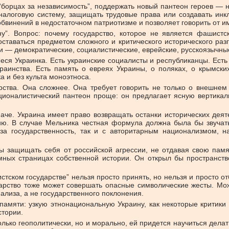
“борцах за независимость”, поддержать новый пантеон героев —
ю налоговую систему, защищать трудовые права или создавать ин
обвинений в недостаточном патриотизме и позволяет говорить от и
ну”. Вопрос: почему государство, которое не является фашистс
таваться предметом сложного и критического исторического раз
ии — демократические, социалистические, еврейские, русскоязычны
Леся Украинка. Есть украинские социалисты и республиканцы. Ес
раинства. Есть память о евреях Украины, о поляках, о крымски
а и без культа моноэтноса.
рства. Она сложнее. Она требует говорить не только о внешнем 
ационалистический пантеон проще: он предлагает ясную вертикаль
че. Украина имеет право возвращать останки исторических деяте
ю. В случае Мельника честная формула должна была бы звучать 
 за государственность, так и с авторитарным национализмом, 
ны защищать себя от российской агрессии, не отдавая свою пам
емных страницах собственной истории. Он открыл бы пространст
ком государстве” нельзя просто принять, но нельзя и просто от
дарство тоже может совершать опасные символические жесты. Мож
ализа, а не государственного поклонения.
 памяти: узкую этнонациональную Украину, как некоторые критики
стории.
лько геополитически, но и морально, ей придется научиться делать