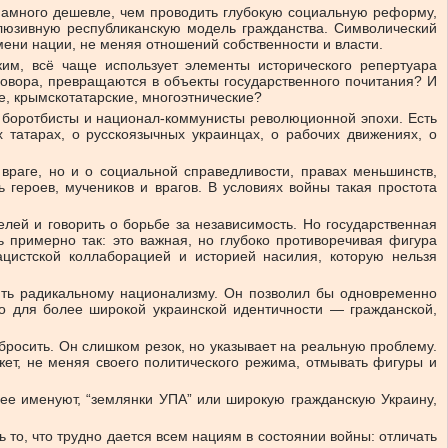
 намного дешевле, чем проводить глубокую социальную реформу,
клюзивную республиканскую модель гражданства. Символический
мени нации, не меняя отношений собственности и власти.
ким, всё чаще использует элементы исторического репертуара
говора, превращаются в объекты государственного почитания? И
е, крымскотатарские, многоэтнические?
ть боротбисты и национал-коммунисты революционной эпохи. Есть
х татарах, о русскоязычных украинцах, о рабочих движениях, о
враге, но и о социальной справедливости, правах меньшинств,
 героев, мучеников и врагов. В условиях войны такая простота
лей и говорить о борьбе за независимость. Но государственная
примерно так: это важная, но глубоко противоречивая фигура
нацистской коллаборацией и историей насилия, которую нельзя
ять радикальному национализму. Он позволил бы одновременно
во для более широкой украинской идентичности — гражданской,
бросить. Он слишком резок, но указывает на реальную проблему.
ет, не меняя своего политического режима, отмывать фигуры и
 ее именуют, “землянки УПА” или широкую гражданскую Украину,
 то, что трудно дается всем нациям в состоянии войны: отличать