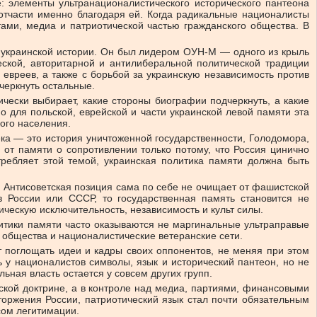
е: элементы ультранационалистического исторического пантеона
 отчасти именно благодаря ей. Когда радикальные националисты
ами, медиа и патриотической частью гражданского общества. В
 украинской истории. Он был лидером ОУН-М — одного из крыль
еской, авторитарной и антилиберальной политической традиции
евреев, а также с борьбой за украинскую независимость против
черкнуть остальные.
чески выбирает, какие стороны биографии подчеркнуть, а какие
о для польской, еврейской и части украинской левой памяти эта
кого населения.
ека — это история уничтоженной государственности, Голодомора,
я от памяти о сопротивлении только потому, что Россия цинично
требляет этой темой, украинская политика памяти должна быть
в. Антисоветская позиция сама по себе не очищает от фашистской
в России или СССР, то государственная память становится не
ческую исключительность, независимость и культ силы.
литики памяти часто оказываются не маргинальные ультраправые
о общества и националистические ветеранские сети.
 поглощать идеи и кадры своих оппонентов, не меняя при этом
ь у националистов символы, язык и исторический пантеон, но не
ьная власть остается у совсем других групп.
ской доктрине, а в контроле над медиа, партиями, финансовыми
торжения России, патриотический язык стал почти обязательным
сом легитимации.