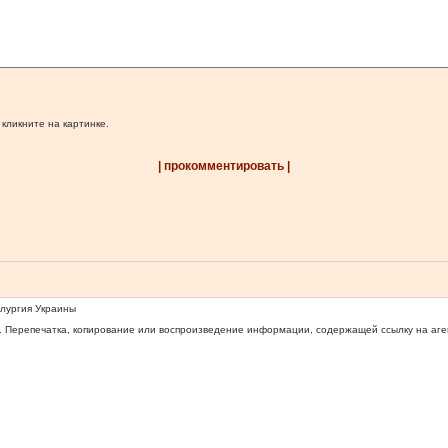
 кликните на картинке.
| прокомментировать |
ллургия Украины
 Перепечатка, копирование или воспроизведение информации, содержащей ссылку на агентс