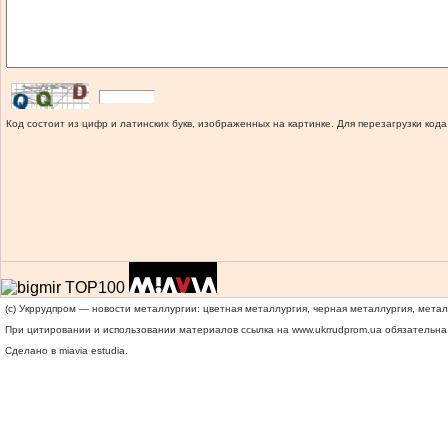
Код состоит из цифр и латинских букв, изображенных на картинке. Для перезагрузки кода
(c) Укррудпром — новости металлургии: цветная металлургия, черная металлургия, мета
При цитировании и использовании материалов ссылка на
www.ukrrudprom.ua
обязательна.
Сделано в miavia estudia.