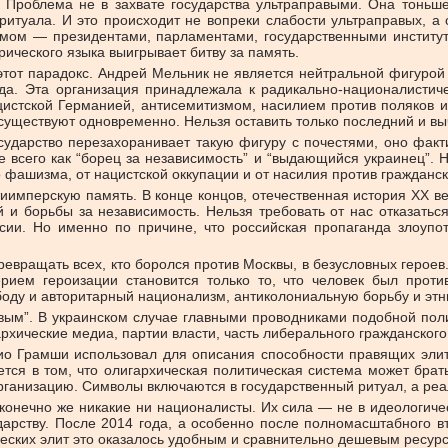
е. Проблема не в захвате государства ультраправыми. Она тоньш
ритуала. И это происходит не вопреки слабости ультраправых, а
мом — президентами, парламентами, государственными институт
рического языка выигрывает битву за память.
этот парадокс. Андрей Мельник не является нейтральной фигурой
да. Эта организация принадлежала к радикально-националистич
истской Германией, антисемитизмом, насилием против поляков и 
ы существуют одновременно. Нельзя оставить только последний и вы
сударство перезахоранивает такую фигуру с почестями, оно факти
 всего как “борец за независимость” и “выдающийся украинец”. Н
 фашизма, от нацистской оккупации и от насилия против гражданс
тиимперскую память. В конце концов, отечественная история XX в
й и борьбы за независимость. Нельзя требовать от нас отказатьс
сии. Но именно по причине, что российская пропаганда злоупо
ревращать всех, кто боролся против Москвы, в безусловных герое
ерием героизации становится только то, что человек был проти
боду и авторитарный национализм, антиколониальную борьбу и этни
авым”. В украинском случае главными проводниками подобной по
архические медиа, партии власти, часть либерального гражданског
нио Грамши использовал для описания способности правящих элит
ется в том, что олигархическая политическая система может брат
рганизацию. Символы включаются в государственный ритуал, а реал
 конечно же никакие ни националисты. Их сила — не в идеологиче
ударству. После 2014 года, а особенно после полномасштабного в
ческих элит это оказалось удобным и сравнительно дешевым ресур