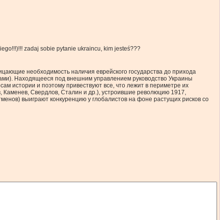
ego!!!)!!! zadaj sobie pytanie ukraincu, kim jesteś???
трицающие необходимость наличия еврейского государства до прихода
стами). Находящееся под внешним управлением руководство Украины
сам истории и поэтому привествуют все, что лежит в периметре их
ев, Каменев, Свердлов, Сталин и др.), устроившие революцию 1917,
тменов) выиграют конкуренцию у глобалистов на фоне растущих рисков со