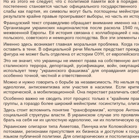
Но из этого не следует, что с политикой памяти всё в порядк
постепенно становятся частью официального государственного 
слабы как партия, их символы могут быть поглощены мейнстри
результате крайне правые проигрывают выборы, но часть их исто
Французский текст справедливо обращает внимание именно на 
Организации украинских националистов после раскола 1940 го
межвоенной Европы. Её история связана с коллаборацией с нац
польского, советского и немецкого господства. Все эти элемент
Именно здесь возникает главная моральная проблема. Когда го
оставить в тени. В официальной речи Мельник предстает прежде
фигура не может быть отделена от истории ОУН, от европейского
Это не значит, что украинцы не имеют права на собственную ан
сталинского террора, депортаций, русификации, войн, оккупаци
использует тему “украинского фашизма” для оправдания агрес
особенно точной, честной и ответственной.
Можно и нужно говорить о борьбе за независимость. Но нельзя п
идеологии, антисемитизма или участия в насилии. Если крит
исторической, а мобилизационной. Она перестает различать сво
Особенно важно не сводить этот процесс только к “крайним пр
группы, а гораздо более широкий мейнстрим: госинституты, олиг
Здесь стоит вспомнить понятие “трансформизм”, которое Анто
социальной структуры власти. В украинском случае это проявля
брать на себя ни их целостную идеологию, ни их политическую о
Украинские олигархи типа Ахметова, Пинчука или Коломойского
потоками, регионами присутствия их бизнеса и доступом к гос
языком публичной политики. Для олигархических и постолигархи