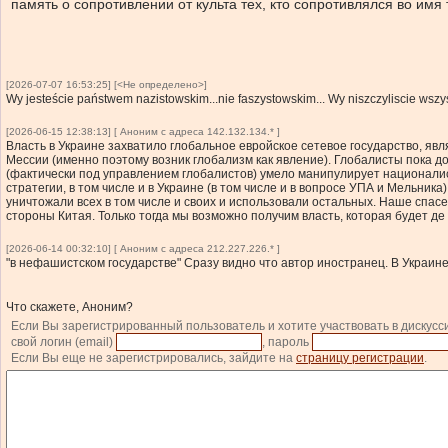
память о сопротивлении от культа тех, кто сопротивлялся во имя
[2026-07-07 16:53:25] [<Не определено>]
Wy jesteście państwem nazistowskim...nie faszystowskim... Wy niszczyliscie wszyst
[2026-06-15 12:38:13] [ Аноним с адреса 142.132.134.* ]
Власть в Украине захватило глобальное евройское сетевое государство, яв
Мессии (именно поэтому возник глобализм как явление). Глобалисты пока 
(фактически под управлением глобалистов) умело манипулирует националист
стратегии, в том числе и в Украине (в том числе и в вопросе УПА и Мельника
уничтожали всех в том числе и своих и использовали остальных. Наше спас
стороны Китая. Только тогда мы возможно получим власть, которая будет де
[2026-06-14 00:32:10] [ Аноним с адреса 212.227.226.* ]
"в нефашистском государстве" Сразу видно что автор иностранец. В Украин
Что скажете, Аноним?
Если Вы зарегистрированный пользователь и хотите участвовать в дискусс
свой логин (email)
, пароль
Если Вы еще не зарегистрировались, зайдите на
страницу регистрации
.