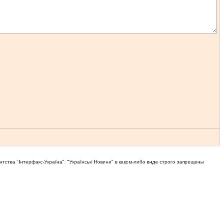
тва "Iнтерфакс-Україна", "Українськi Новини" в каком-либо виде строго запрещены