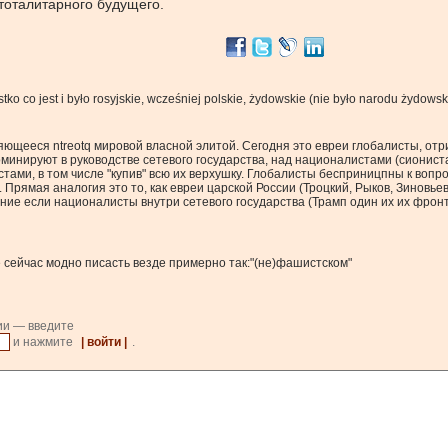
 тоталитарного будущего.
ko co jest i było rosyjskie, wcześniej polskie, żydowskie (nie było narodu żydowski
ляющееся ntreotq мировой власной элитой. Сегодня это евреи глобалисты, о
доминируют в руководстве сетевого государства, над националистами (сиони
ами, в том числе "купив" всю их верхушку. Глобалисты бесприницпны к вопро
). Прямая аналогия это то, как евреи царской России (Троцкий, Рыков, Зиновь
ение если националисты внутри сетевого государства (Трамп один их их фрон
е сейчас модно писасть везде примерно так:"(не)фашистском"
ии — введите
и нажмите
| войти |
.