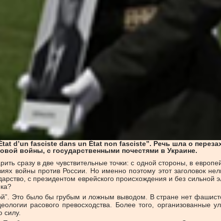
État d’un fasciste dans un État non fasciste”. Речь шла о пер
овой войны, с государственными почестями в Украине.
арить сразу в две чувствительные точки: с одной стороны, в евро
иях войны против России. Но именно поэтому этот заголовок нел
дарство, с президентом еврейского происхождения и без сильной 
ека?
й”. Это было бы грубым и ложным выводом. В стране нет фашистс
еологии расового превосходства. Более того, организованные у
 силу.