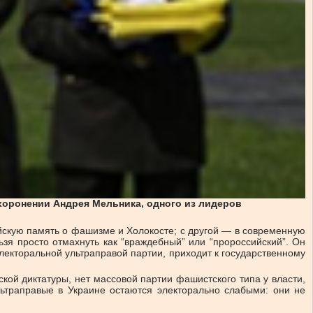
езахоронении Андрея Мельника, одного из лидеров
пейскую память о фашизме и Холокосте; с другой — в современную
ьзя просто отмахнуть как “враждебный” или “пророссийский”. Он
электоральной ультраправой партии, приходит к государственному
кой диктатуры, нет массовой партии фашистского типа у власти,
льтраправые в Украине остаются электорально слабыми: они не