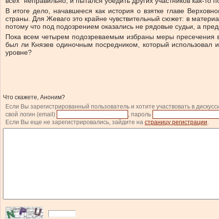
всех” неправильно, и пытался убедить других участников как-то п
В итоге дело, начавшееся как история о взятке главе Верхов
страны. Для Жеваго это крайне чувствительный сюжет: в матери
потому что под подозрением оказались не рядовые судьи, а пре
Пока всем четырем подозреваемым избраны меры пресечения в в
был ли Князев одиночным посредником, который использовал и
уровне?
Что скажете, Аноним?
Если Вы зарегистрированный пользователь и хотите участвовать в дискусс
свой логин (email)
, пароль
Если Вы еще не зарегистрировались, зайдите на
страницу регистрации
.