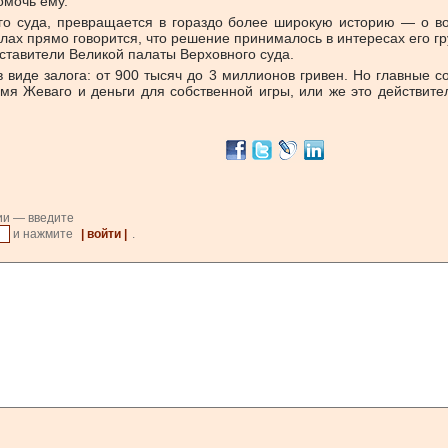
омочь ему.
ного суда, превращается в гораздо более широкую историю — о 
алах прямо говорится, что решение принималось в интересах его г
дставители Великой палаты Верховного суда.
иде залога: от 900 тысяч до 3 миллионов гривен. Но главные соб
мя Жеваго и деньги для собственной игры, или же это действит
ии — введите
и нажмите
| войти |
.