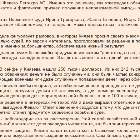
 Жеваго Ferrexpo AG. Именно это решение, как утверждает обви
атов и фактически признал получение неправомерной выгоды от 
аты Верховного суда Ирина Григорьева, Жанна Еленина, Игорь Ж
авным обвиняемым, то теперь он может превратиться в ключевог
ле фигурирует разговор, в котором Князев просил своего знакомо
олько судей, по версии материала, проголосовали за решение в по
, а именно за большинство, обеспечившее нужный результат.
деление сумм было якобы придумано им самим “для отвода глаз”, 
 выгоды выглядело иначе. Эта деталь может стать одной из ключ
 В сейфе у Князева нашли 250 тысяч долларов. Из них 242 тыс
ю обвинения: деньги не были случайными, они были частью конк
мощью военным или даже случайным попаданием денег через обм
сначала якобы говорила, что найденные деньги принадлежат ее доч
ащиты, получила деньги не как взятку, а для помощи военному
сячах долларов для территориальной обороны, а не о 100 тысячах, 
за решение в интересах Ferrexpo AG и даже выразил отдельное м
 выгодное Жеваго? Ответ обвинения сводился к тому, что деньги п
оятно, станет предметом серьезной борьбы в суде.
ы поблагодарил его за рассмотрение “той самой хозяйственной с
ьми” в контексте дела очевидно читаются те, кто был заинтересован
ниям защиты, Князев начал встречаться с бывшими коллегами и 
и или искусственном создании доказательств. Сам Князев, судя по