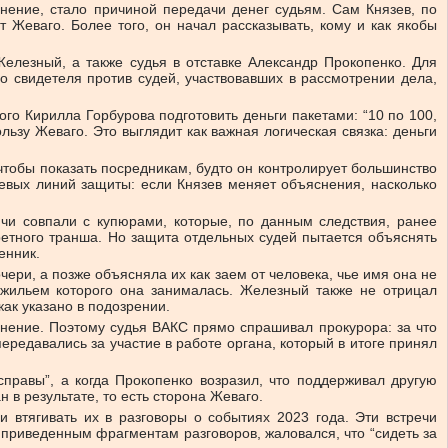
нение, стало причиной передачи денег судьям. Сам Князев, по
Жеваго. Более того, он начал рассказывать, кому и как якобы
елезный, а также судья в отставке Александр Прокопенко. Для
о свидетеля против судей, участвовавших в рассмотрении дела,
го Кирилла Горбурова подготовить деньги пакетами: “10 по 100,
льзу Жеваго. Это выглядит как важная логическая связка: деньги
чтобы показать посредникам, будто он контролирует большинство
евых линий защиты: если Князев меняет объяснения, насколько
ячи совпали с купюрами, которые, по данным следствия, ранее
ретного транша. Но защита отдельных судей пытается объяснять
енник.
ери, а позже объясняла их как заем от человека, чье имя она не
, жильем которого она занималась. Железный также не отрицал
как указано в подозрении.
нение. Поэтому судья ВАКС прямо спрашивал прокурора: за что
ередавались за участие в работе органа, который в итоге принял
правы”, а когда Прокопенко возразил, что поддерживал другую
 в результате, то есть сторона Жеваго.
втягивать их в разговоры о событиях 2023 года. Эти встречи
 приведенным фрагментам разговоров, жаловался, что “сидеть за