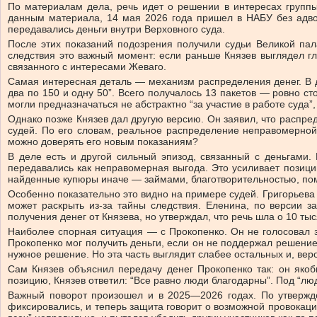
По материалам дела, речь идет о решении в интересах группы
данным материала, 14 мая 2026 года пришел в НАБУ без адвок
передавались деньги внутри Верховного суда.
После этих показаний подозрения получили судьи Великой пал
следствия это важный момент: если раньше Князев выглядел гл
связанного с интересами Жеваго.
Самая интересная деталь — механизм распределения денег. В де
два по 150 и одну 50”. Всего получалось 13 пакетов — ровно ст
могли предназначаться не абстрактно “за участие в работе суда”
Однако позже Князев дал другую версию. Он заявил, что распре
судей. По его словам, реальное распределение неправомерной
можно доверять его новым показаниям?
В деле есть и другой сильный эпизод, связанный с деньгами.
передавались как неправомерная выгода. Это усиливает позици
найденные купюры иначе — займами, благотворительностью, по
Особенно показательно это видно на примере судей. Григорьева 
может раскрыть из-за тайны следствия. Еленина, по версии з
получения денег от Князева, но утверждал, что речь шла о 10 ты
Наиболее спорная ситуация — с Прокопенко. Он не голосовал 
Прокопенко мог получить деньги, если он не поддержал решение,
нужное решение. Но эта часть выглядит слабее остальных и, вер
Сам Князев объяснил передачу денег Прокопенко так: он якоб
позицию, Князев ответил: “Все равно люди благодарны”. Под “люд
Важный поворот произошел и в 2025—2026 годах. По утвержде
фиксировались, и теперь защита говорит о возможной провокаци