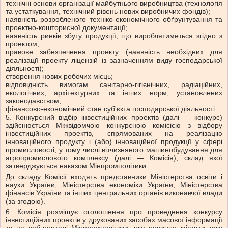
технічні основи організації майбутнього виробництва (технологія
та устаткування, технічний рівень нових виробничих фондів);
наявність розробленого техніко-економічного обґрунтування та
проектно-кошторисної документації;
наявність ринків збуту продукції, що вироблятиметься згідно з
проектом;
правове забезпечення проекту (наявність необхідних для
реалізації проекту ліцензій із зазначенням виду господарської
діяльності);
створення нових робочих місць;
відповідність вимогам санітарно-гігієнічних, радіаційних,
екологічних, архітектурних та інших норм, установлених
законодавством;
фінансово-економічний стан суб'єкта господарської діяльності.
5. Конкурсний відбір інвестиційних проектів (далі — конкурс)
здійснюється Міжвідомчою конкурсною комісією з відбору
інвестиційних проектів, спрямованих на реалізацію
інноваційного продукту і (або) інноваційної продукції у сфері
промисловості, у тому числі вітчизняного машинобудування для
агропромислового комплексу (далі — Комісія), склад якої
затверджується наказом Мінпромполітики.
До складу Комісії входять представники Міністерства освіти і
науки України, Міністерства економіки України, Міністерства
фінансів України та інших центральних органів виконавчої влади
(за згодою).
6. Комісія розміщує оголошення про проведення конкурсу
інвестиційних проектів у друкованих засобах масової інформації