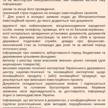
та на веб-порталі Мінпромполітики, яке повинне містити таку
інформацію:
умови та місце його проведення;
граничний строк подання на конкурс інвестиційних проектів.
7. Для участі в конкурсі заявник подає до Мінпромполітики
інвестиційний проект, до якого додаються такі документи:
відомості про найменування, місцезнаходження юридичної
особи, номер телефону, прізвище, ім'я та по батькові керівника;
копії нотаріально засвідчених установчих документів, документів
про його державну реєстрацію та взяття на облік в органах
державної податкової служби; довідку про фінансово-
економічний стан за попередні два роки та за звітний період
поточного року;
інформацію про наявність заборгованості перед бюджетами та
державними цільовими фондами;
виписку з реєстру прав власників іменних цінних паперів (для
акціонерних товариств);
висновок науково-технічної експертизи Українського державного
центру науково-технічної та інноваційної експертизи щодо
інноваційного продукту і (або) інноваційної продукції, що
реалізується при виконанні інвестиційного проекту.
Документи складаються українською мовою і підписуються
керівником та головним бухгалтером заявника. Керівник
заявника несе відповідальність за достовірність інформації
згідно із законодавством України.
Інформація, що міститься в документах, є конфіденційною та не
підлягає розголошенню, крім випадків, передбачених чинним
законодавством України.