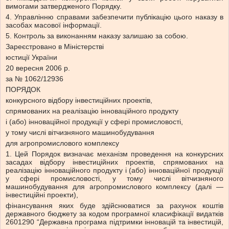
вимогами затвердженого Порядку.
4. Управлінню справами забезпечити публікацію цього наказу в
засобах масової інформації.
5. Контроль за виконанням наказу залишаю за собою.
Зареєстровано в Міністерстві
юстиції України
20 вересня 2006 р.
за № 1062/12936
ПОРЯДОК
конкурсного відбору інвестиційних проектів,
спрямованих на реалізацію інноваційного продукту
і (або) інноваційної продукції у сфері промисловості,
у тому числі вітчизняного машинобудування
для агропромислового комплексу
1. Цей Порядок визначає механізм проведення на конкурсних
засадах відбору інвестиційних проектів, спрямованих на
реалізацію інноваційного продукту і (або) інноваційної продукції
у сфері промисловості, у тому числі вітчизняного
машинобудування для агропромислового комплексу (далі —
інвестиційні проекти),
фінансування яких буде здійснюватися за рахунок коштів
державного бюджету за кодом програмної класифікації видатків
2601290 “Державна програма підтримки інновацій та інвестицій,