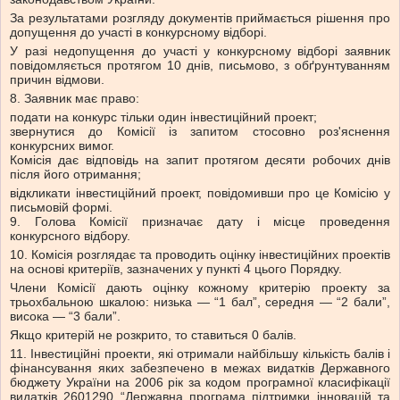
За результатами розгляду документів приймається рішення про
допущення до участі в конкурсному відборі.
У разі недопущення до участі у конкурсному відборі заявник
повідомляється протягом 10 днів, письмово, з обґрунтуванням
причин відмови.
8. Заявник має право:
подати на конкурс тільки один інвестиційний проект;
звернутися до Комісії із запитом стосовно роз'яснення
конкурсних вимог.
Комісія дає відповідь на запит протягом десяти робочих днів
після його отримання;
відкликати інвестиційний проект, повідомивши про це Комісію у
письмовій формі.
9. Голова Комісії призначає дату і місце проведення
конкурсного відбору.
10. Комісія розглядає та проводить оцінку інвестиційних проектів
на основі критеріїв, зазначених у пункті 4 цього Порядку.
Члени Комісії дають оцінку кожному критерію проекту за
трьохбальною шкалою: низька — “1 бал”, середня — “2 бали”,
висока — “3 бали”.
Якщо критерій не розкрито, то ставиться 0 балів.
11. Інвестиційні проекти, які отримали найбільшу кількість балів і
фінансування яких забезпечено в межах видатків Державного
бюджету України на 2006 рік за кодом програмної класифікації
видатків 2601290 “Державна програма підтримки інновацій та