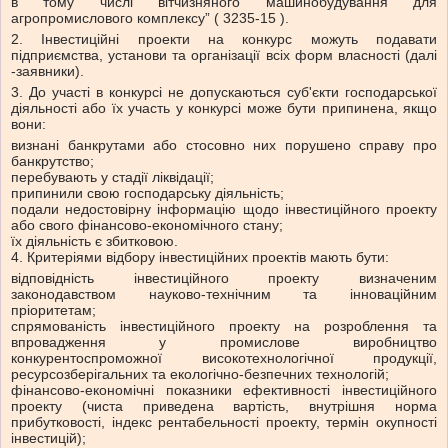
в тому числі вітчизняного машинобудування для
агропромислового комплексу” ( 3235-15 ).
2. Інвестиційні проекти на конкурс можуть подавати
підприємства, установи та організації всіх форм власності (далі
-заявники).
3. До участі в конкурсі не допускаються суб'єкти господарської
діяльності або їх участь у конкурсі може бути припинена, якщо
вони:
визнані банкрутами або стосовно них порушено справу про
банкрутство;
перебувають у стадії ліквідації;
припинили свою господарську діяльність;
подали недостовірну інформацію щодо інвестиційного проекту
або свого фінансово-економічного стану;
їх діяльність є збитковою.
4. Критеріями відбору інвестиційних проектів мають бути:
відповідність інвестиційного проекту визначеним
законодавством науково-технічним та інноваційним
пріоритетам;
спрямованість інвестиційного проекту на розроблення та
впровадження у промислове виробництво
конкурентоспроможної високотехнологічної продукції,
ресурсозберігальних та екологічно-безпечних технологій;
фінансово-економічні показники ефективності інвестиційного
проекту (чиста приведена вартість, внутрішня норма
прибутковості, індекс рентабельності проекту, термін окупності
інвестицій);