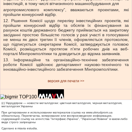
інвестицій, в тому числі вітчизняного машинобудування для
агропромислового комплексу”, вважаються проектами, які
пройшли конкурсний відбір.
12. Рішення Комісії щодо переліку інвестиційних проектів, які
пройшли конкурсний відбір та обсягів їх фінансування за
рахунок коштів державного бюджету приймається на закритому
засіданні простою більшістю голосів у разі участі в голосуванні
не менш як двох третин її членів, оформляється протоколом,
що підписується секретарем Комісії, затверджується головою
Комісії, розміщується протягом п'яти робочих днів на веб-
порталі Мінпромполітики та доводиться до відома заявників.
13. Інформаційне та організаційно-технічне забезпечення
роботи Комісії здійснює департамент науково-технічного та
інноваційно-інвестиційного забезпечення Мінпромполітики.
версия для печати >>
(c) Укррудпром — новости металлургии: цветная металлургия, черная металлургия,
металлургия Украины
При цитировании и использовании материалов ссылка на
www.ukrrudprom.ua
обязательна. Перепечатка, копирование или воспроизведение информации,
содержащей ссылку на агентства "Iнтерфакс-Україна", "Українськi Новини" в каком-либо
виде строго запрещены
Сделано в miavia estudia.