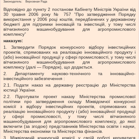
Законодатель:
Верховная Рада
Відповідно до пункту 2 постанови Кабінету Міністрів України від
30 травня 2006 року № 757 ”Про затвердження Порядку
використання у 2006 році коштів, передбачених у державному
бюджеті для підтримки інновацій та інвестицій, у тому числі
вітчизняного машинобудування для агропромислового
комплексу”
наказую:
1. Затвердити Порядок конкурсного відбору інвестиційних
проектів, спрямованих на реалізацію інноваційного продукту і
(або) інноваційної продукції у сфері промисловості, у тому числі
вітчизняного машинобудування для агропромислового
комплексу (далі — Порядок), що додається.
2. Департаменту науково-технічного та інноваційно-
інвестиційного забезпечення :
2.1. Подати наказ на державну реєстрацію до Міністерства
юстиції України.
2.2. Підготувати проект наказу Міністерства промислової
політики про затвердження складу Міжвідомчої конкурсної
комісії з відбору інвестиційних проектів, спрямованих на
реалізацію інноваційного продукту і (або) інноваційної продукції
у сфері промисловості, у тому числі вітчизняного
машинобудування для агропромислового комплексу, до якої
включити (за згодою) представників Міністерства освіти і науки,
Міністерства економіки та Міністерства фінансів.
3. Міжвідомчій конкурсній комісії у своїй роботі керуватися