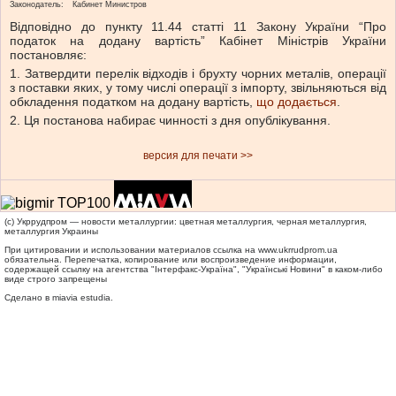
Законодатель:
Кабинет Министров
Відповідно до пункту 11.44 статті 11 Закону України “Про
податок на додану вартість” Кабінет Міністрів України
постановляє:
1. Затвердити перелік відходів і брухту чорних металів, операції
з поставки яких, у тому числі операції з імпорту, звільняються від
обкладення податком на додану вартість,
що додається
.
2. Ця постанова набирає чинності з дня опублікування.
версия для печати >>
(c) Укррудпром — новости металлургии: цветная металлургия, черная металлургия,
металлургия Украины
При цитировании и использовании материалов ссылка на
www.ukrrudprom.ua
обязательна. Перепечатка, копирование или воспроизведение информации,
содержащей ссылку на агентства "Iнтерфакс-Україна", "Українськi Новини" в каком-либо
виде строго запрещены
Сделано в miavia estudia.