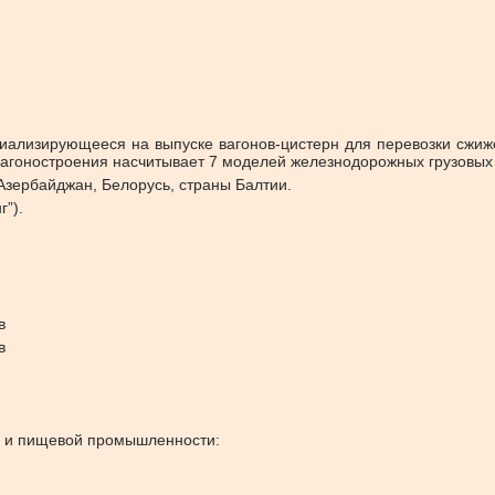
ализирующееся на выпуске вагонов-цистерн для перевозки сжижен
агоностроения насчитывает 7 моделей железнодорожных грузовых 
Азербайджан, Белорусь, страны Балтии.
”).
в
в
й и пищевой промышленности: