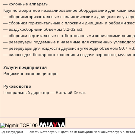
— колонные аппараты.
Крупногабаритное неэмалированное оборудование для химичес
— сборникигоризонтальные с эллиптическими днищами из углеро
— сборники горизонтальные с плоскими днищами и ребрами жест
— воздухосборники объемом 3,2-32 м3;
— сборники вертикальные с отбортованными коническими днища
— резервуары подземные и наземные для сжиженных углеводоро
— резервуары для жидкости двуокиси углерода объемом 50,7 м3
— силосы для бестарного хранения и выдачи зернового, мучнисто
Услуги предприятия
Рециклинг вагонов-цистерн
Руководство
Генеральный директор — Виталий Хижак
(c) Укррудпром — новости металлургии: цветная металлургия, черная металлургия, мета