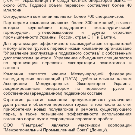
(76% — “Укрзалізниця”) и среди частных операторов рынка —
около 60%. Годовой объем перевозки составляет более 40
млн.тонн.
Сотрудниками компании являются более 700 специалистов.
Партнерами компании являются более 300 компаний, в числе
которых крупнейшие предприятия металлургической,
горнорудной, угледобывающей и других отраслей
промышленности Украины, России, стран СНГ и Балтии.
Для организации эффективного взаимодействия отправителей
и получателей грузов с перевозчиками компанией организовано
“Управление эксплуатации подвижного состава” с собственным
диспетчерским центром. Управление объединяет специалистов
по организации перевозок, эксплуатации локомотивов и
вагонов.
Компания является членом Международной федерации
экспедиторских ассоциаций (FIATA), действительным членом
Ассоциации Международных Экспедиторов Украины,
лицензированным оператором по перевозке грузов в
собственном (арендованном) подвижном составе.
Стратегия развития компании предусматривает увеличение
доли рынка и объемов перевозки грузов, в том числе за счет
приобретения новых полувагонов и ремонта существующего
парка, а также повышение эффективности использования
вагонного парка путем сокращения порожнего пробега
ООО “Лемтранс” является участником корпорации
“Межрегиональный Промышленный Союз” (Донецк).