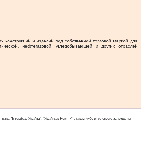
их конструкций и изделий под собственной торговой маркой для
мической, нефтегазовой, угледобывающей и других отраслей
тва "Iнтерфакс-Україна", "Українськi Новини" в каком-либо виде строго запрещены