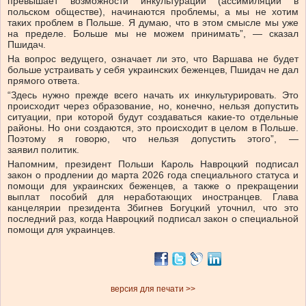
превышает возможности инкультурации (ассимиляции в
польском обществе), начинаются проблемы, а мы не хотим
таких проблем в Польше. Я думаю, что в этом смысле мы уже
на пределе. Больше мы не можем принимать”, — сказал
Пшидач.
На вопрос ведущего, означает ли это, что Варшава не будет
больше устраивать у себя украинских беженцев, Пшидач не дал
прямого ответа.
“Здесь нужно прежде всего начать их инкультурировать. Это
происходит через образование, но, конечно, нельзя допустить
ситуации, при которой будут создаваться какие-то отдельные
районы. Но они создаются, это происходит в целом в Польше.
Поэтому я говорю, что нельзя допустить этого”, —
заявил политик.
Напомним, президент Польши Кароль Навроцкий подписал
закон о продлении до марта 2026 года специального статуса и
помощи для украинских беженцев, а также о прекращении
выплат пособий для неработающих иностранцев. Глава
канцелярии президента Збигнев Богуцкий уточнил, что это
последний раз, когда Навроцкий подписал закон о специальной
помощи для украинцев.
версия для печати >>