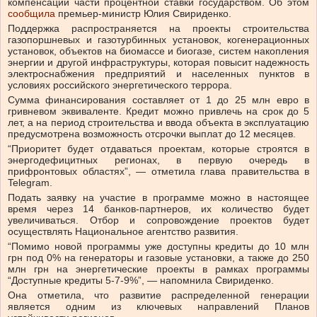
компенсации части процентной ставки государством.
Об этом
сообщила
премьер-министр Юлия Свириденко.
Поддержка распространяется на проекты строительства
газопоршневых и газотурбинных установок, когенерационных
установок, объектов на биомассе и биогазе, систем накопления
энергии и другой инфраструктуры, которая повысит надежность
электроснабжения предприятий и населенных пунктов в
условиях российского энергетического террора.
Сумма финансирования составляет от 1 до 25 млн евро в
гривневом эквиваленте. Кредит можно привлечь на срок до 5
лет, а на период строительства и ввода объекта в эксплуатацию
предусмотрена возможность отсрочки выплат до 12 месяцев.
“Приоритет будет отдаваться проектам, которые строятся в
энергодефицитных регионах, в первую очередь в
прифронтовых областях”, — отметила глава правительства в
Telegram.
Подать заявку на участие в программе можно в настоящее
время через 14 банков-партнеров, их количество будет
увеличиваться. Отбор и сопровождение проектов будет
осуществлять Национальное агентство развития.
“Помимо новой программы уже доступны кредиты до 10 млн
грн под 0% на генераторы и газовые установки, а также до 250
млн грн на энергетические проекты в рамках программы
“Доступные кредиты 5-7-9%”, — напомнила Свириденко.
Она отметила, что развитие распределенной генерации
является одним из ключевых направлений Планов