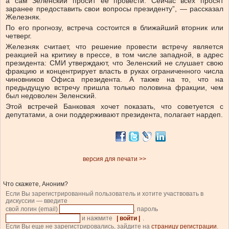
а сам Зеленский просит ее провести. Сейчас всех просят
заранее предоставить свои вопросы президенту”, — рассказал
Железняк.
По его прогнозу, встреча состоится в ближайший вторник или
четверг.
Железняк считает, что решение провести встречу является
реакцией на критику в прессе, в том числе западной, в адрес
президента: СМИ утверждают, что Зеленский не слушает свою
фракцию и концентрирует власть в руках ограниченного числа
чиновников Офиса президента. А также на то, что на
предыдущую встречу пришла только половина фракции, чем
был недоволен Зеленский.
Этой встречей Банковая хочет показать, что советуется с
депутатами, а они поддерживают президента, полагает нардеп.
версия для печати >>
Что скажете, Аноним?
Если Вы зарегистрированный пользователь и хотите участвовать в
дискуссии — введите
свой логин (email)
, пароль
и нажмите
| войти |
.
Если Вы еще не зарегистрировались, зайдите на
страницу регистрации
.