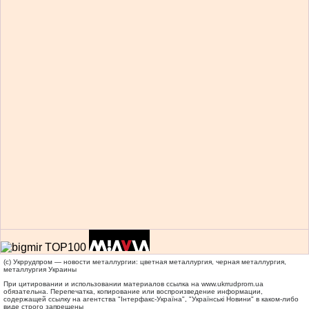
(c) Укррудпром — новости металлургии: цветная металлургия, черная металлургия,
металлургия Украины
При цитировании и использовании материалов ссылка на
www.ukrrudprom.ua
обязательна. Перепечатка, копирование или воспроизведение информации,
содержащей ссылку на агентства "Iнтерфакс-Україна", "Українськi Новини" в каком-либо
виде строго запрещены