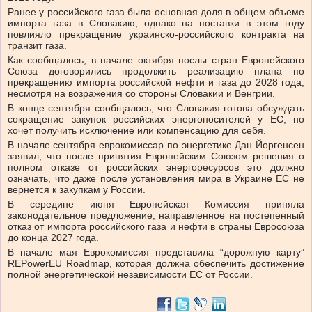
Ранее у российского газа была основная доля в общем объеме
импорта газа в Словакию, однако на поставки в этом году
повлияло прекращение украинско-российского контракта на
транзит газа.
Как сообщалось, в начале октября послы стран Европейского
Союза договорились продолжить реализацию плана по
прекращению импорта российской нефти и газа до 2028 года,
несмотря на возражения со стороны Словакии и Венгрии.
В конце сентября сообщалось, что Словакия готова обсуждать
сокращение закупок российских энергоносителей у ЕС, но
хочет получить исключение или компенсацию для себя.
В начале сентября еврокомиссар по энергетике Дан Йоргенсен
заявил, что после принятия Европейским Союзом решения о
полном отказе от российских энергоресурсов это должно
означать, что даже после установления мира в Украине ЕС не
вернется к закупкам у России.
В середине июня Европейская Комиссия приняла
законодательное предложение, направленное на постепенный
отказ от импорта российского газа и нефти в страны Евросоюза
до конца 2027 года.
В начале мая Еврокомиссия представила “дорожную карту”
REPowerEU Roadmap, которая должна обеспечить достижение
полной энергетической независимости ЕС от России.