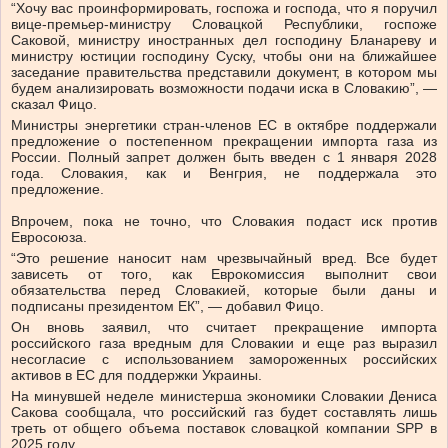
“Хочу вас проинформировать, госпожа и господа, что я поручил
вице-премьер-министру Словацкой Республики, госпоже
Саковой, министру иностранных дел господину Бланареву и
министру юстиции господину Суску, чтобы они на ближайшее
заседание правительства представили документ, в котором мы
будем анализировать возможности подачи иска в Словакию”, —
сказал Фицо.
Министры энергетики стран-членов ЕС в октябре поддержали
предложение о постепенном прекращении импорта газа из
России. Полный запрет должен быть введен с 1 января 2028
года. Словакия, как и Венгрия, не поддержала это
предложение.
Впрочем, пока не точно, что Словакия подаст иск против
Евросоюза.
“Это решение наносит нам чрезвычайный вред. Все будет
зависеть от того, как Еврокомиссия выполнит свои
обязательства перед Словакией, которые были даны и
подписаны президентом ЕК”, — добавил Фицо.
Он вновь заявил, что считает прекращение импорта
российского газа вредным для Словакии и еще раз выразил
несогласие с использованием замороженных российских
активов в ЕС для поддержки Украины.
На минувшей неделе министерша экономики Словакии Дениса
Сакова сообщала, что российский газ будет составлять лишь
треть от общего объема поставок словацкой компании SPP в
2025 году.