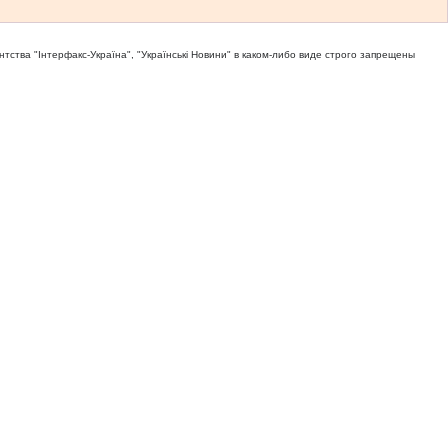
тва "Iнтерфакс-Україна", "Українськi Новини" в каком-либо виде строго запрещены