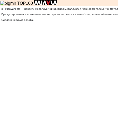
(c) Укррудпром — новости металлургии: цветная металлургия, черная металлургия, мета
При цитировании и использовании материалов ссылка на
www.ukrrudprom.ua
обязательна.
Сделано в miavia estudia.