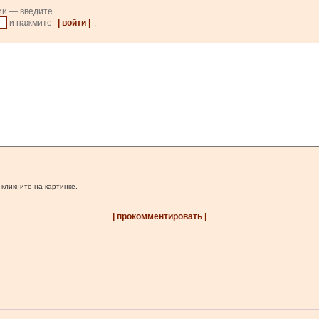
ии — введите
и нажмите
| войти |
.
 кликните на картинке.
| прокомментировать |