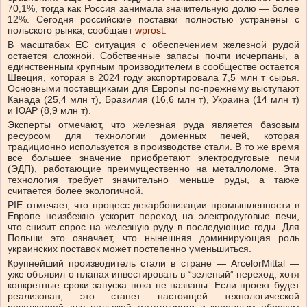
70,1%, тогда как Россия занимала значительную долю — более
12%. Сегодня российские поставки полностью устранены с
польского рынка, сообщает
wprost
.
В масштабах ЕС ситуация с обеспечением железной рудой
остается сложной. Собственные запасы почти исчерпаны, а
единственным крупным производителем в сообществе остается
Швеция, которая в 2024 году экспортировала 7,5 млн т сырья.
Основными поставщиками для Европы по-прежнему выступают
Канада (25,4 млн т), Бразилия (16,6 млн т), Украина (14 млн т)
и ЮАР (8,9 млн т).
Эксперты отмечают, что железная руда является базовым
ресурсом для технологии доменных печей, которая
традиционно используется в производстве стали. В то же время
все большее значение приобретают электродуговые печи
(ЭДП), работающие преимущественно на металлоломе. Эта
технология требует значительно меньше руды, а также
считается более экологичной.
PIE отмечает, что процесс декарбонизации промышленности в
Европе неизбежно ускорит переход на электродуговые печи,
что снизит спрос на железную руду в последующие годы. Для
Польши это означает, что нынешняя доминирующая роль
украинских поставок может постепенно уменьшиться.
Крупнейший производитель стали в стране — ArcelorMittal —
уже объявил о планах инвестировать в “зеленый” переход, хотя
конкретные сроки запуска пока не названы. Если проект будет
реализован, это станет настоящей технологической