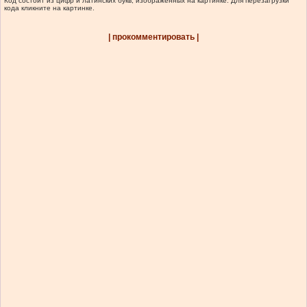
Код состоит из цифр и латинских букв, изображенных на картинке. Для перезагрузки
кода кликните на картинке.
| прокомментировать |