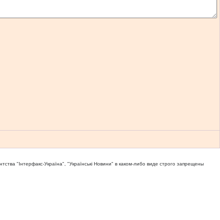
тва "Iнтерфакс-Україна", "Українськi Новини" в каком-либо виде строго запрещены