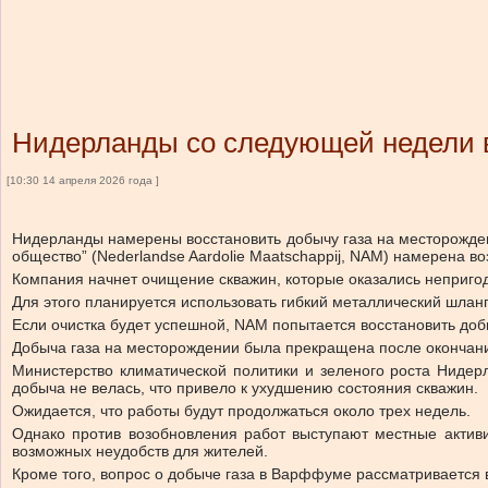
Нидерланды со следующей недели в
[10:30 14 апреля 2026 года ]
Нидерланды намерены восстановить добычу газа на месторожде
общество” (Nederlandse Aardolie Maatschappij, NAM) намерена 
Компания начнет очищение скважин, которые оказались непригод
Для этого планируется использовать гибкий металлический шлан
Если очистка будет успешной, NAM попытается восстановить добы
Добыча газа на месторождении была прекращена после окончани
Министерство климатической политики и зеленого роста Нидер
добыча не велась, что привело к ухудшению состояния скважин.
Ожидается, что работы будут продолжаться около трех недель.
Однако против возобновления работ выступают местные актив
возможных неудобств для жителей.
Кроме того, вопрос о добыче газа в Варффуме рассматривается 