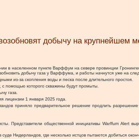
озобновят добычу на крупнейшем ме
нии в населенном пункте Варффум на севере провинции Гронинген
возобновить добычу газа у Варффума, и работы начнутся уже на с
ными из-за скопления воды и песка после длительного простоя.
г, с помощью которого скважины будут промыты.
чу газа.
я лицензии 1 января 2025 года.
ландов приняло предварительное решение продлить разрешение 
исты. Представители общественной инициативы Warffum Alert вы
в суде Нидерландов, где несколько истцов пытаются добиться окон