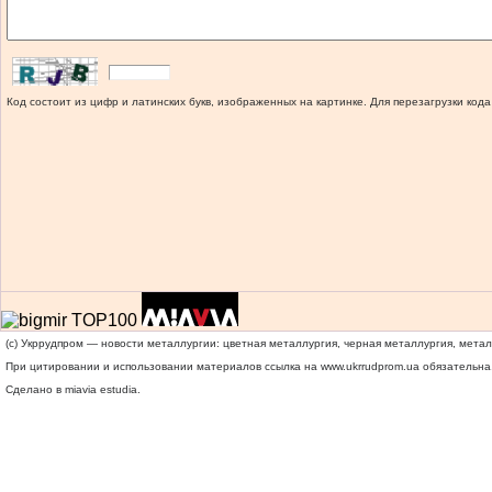
Код состоит из цифр и латинских букв, изображенных на картинке. Для перезагрузки кода
(c) Укррудпром — новости металлургии: цветная металлургия, черная металлургия, мета
При цитировании и использовании материалов ссылка на
www.ukrrudprom.ua
обязательна.
Сделано в miavia estudia.