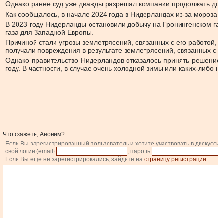
Однако ранее суд уже дважды разрешал компании продолжать д
Как сообщалось, в начале 2024 года в Нидерландах из-за мороза
В 2023 году Нидерланды остановили добычу на Гронингенском г
газа для Западной Европы.
Причиной стали угрозы землетрясений, связанных с его работой,
получали повреждения в результате землетрясений, связанных с 
Однако правительство Нидерландов отказалось принять решение
году. В частности, в случае очень холодной зимы или каких-либо
Что скажете, Аноним?
Если Вы зарегистрированный пользователь и хотите участвовать в дискусс
свой логин (email)
, пароль
Если Вы еще не зарегистрировались, зайдите на
страницу регистрации
.