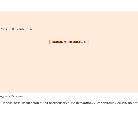
 кликните на картинке.
| прокомментировать |
ллургия Украины
 Перепечатка, копирование или воспроизведение информации, содержащей ссылку на агентс