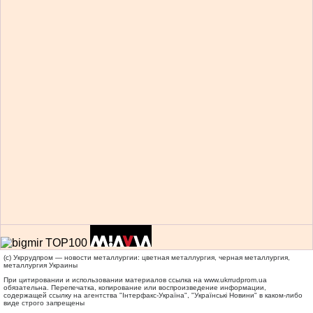
(c) Укррудпром — новости металлургии: цветная металлургия, черная металлургия,
металлургия Украины
При цитировании и использовании материалов ссылка на
www.ukrrudprom.ua
обязательна. Перепечатка, копирование или воспроизведение информации,
содержащей ссылку на агентства "Iнтерфакс-Україна", "Українськi Новини" в каком-либо
виде строго запрещены