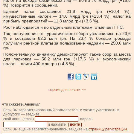
налог на доходы физических лиц — почти 76 млрд грн (+18,8
%), говорится в сообщении.
Единый налог составляет 21,8 млрд грн (+10,4 %),
имущественные налоги — 14,6 млрд грн (+13,4 %), налог на
прибыль предприятий — 11,8 млрд грн (+3,6 %).
Рост наблюдается и по отдельным платежам, отмечает ГНС.
Так, поступления от туристического сбора увеличились на 23,6
% и составили 82,2 млн грн. На 23,4 % больше громады
получили рентной платы за пользование недрами — 250,6 млн
грн.
Положительную динамику демонстрируют также сбор за места
для парковки — 56,2 млн грн (+17,5 %) и экологический
налог — почти 400 млн грн (+4,8 %).
версия для печати >>
Что скажете, Аноним?
Если Вы зарегистрированный пользователь и хотите участвовать в
дискуссии — введите
свой логин (email)
, пароль
и нажмите
| войти |
.
Если Вы еще не зарегистрировались, зайдите на
страницу регистрации
.