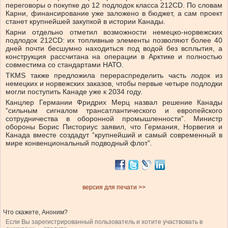
переговоры о покупке до 12 подлодок класса 212CD. По словам
Карни, финансирование уже заложено в бюджет, а сам проект
станет крупнейшей закупкой в истории Канады.
Карни отдельно отметил возможности немецко-норвежских
подлодок 212CD: их топливные элементы позволяют более 40
дней почти бесшумно находиться под водой без всплытия, а
конструкция рассчитана на операции в Арктике и полностью
совместима со стандартами НАТО.
TKMS также предложила перераспределить часть лодок из
немецких и норвежских заказов, чтобы первые четыре подлодки
могли поступить Канаде уже к 2034 году.
Канцлер Германии Фридрих Мерц назвал решение Канады
“сильным сигналом трансатлантического и европейского
сотрудничества в оборонной промышленности”. Министр
обороны Борис Писториус заявил, что Германия, Норвегия и
Канада вместе создадут “крупнейший и самый современный в
мире конвенциональный подводный флот”.
версия для печати >>
Что скажете, Аноним?
Если Вы зарегистрированный пользователь и хотите участвовать в