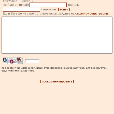
дискуссии — введите
свой логин (email)
, пароль
и нажмите
| войти |
.
Если Вы еще не зарегистрировались, зайдите на
страницу регистрации
.
Код состоит из цифр и латинских букв, изображенных на картинке. Для перезагрузки
кода кликните на картинке.
| прокомментировать |