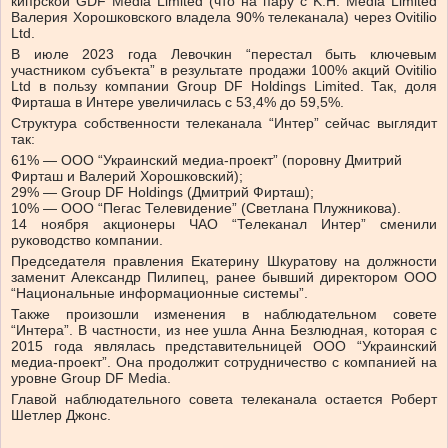
кипрской GDF Media Limited (что на пару с K.H. Media Limited
Валерия Хорошковского владела 90% телеканала) через Ovitilio
Ltd.
В июле 2023 года Левочкин “перестал быть ключевым
участником субъекта” в результате продажи 100% акций Ovitilio
Ltd в пользу компании Group DF Holdings Limited. Так, доля
Фирташа в Интере увеличилась с 53,4% до 59,5%.
Структура собственности телеканала “Интер” сейчас выглядит
так:
61% — ООО “Украинский медиа-проект” (поровну Дмитрий
Фирташ и Валерий Хорошковский);
29% — Group DF Holdings (Дмитрий Фирташ);
10% — ООО “Пегас Телевидение” (Светлана Плужникова).
14 ноября акционеры ЧАО “Телеканал Интер” сменили
руководство компании.
Председателя правления Екатерину Шкуратову на должности
заменит Александр Пилипец, ранее бывший директором ООО
“Национальные информационные системы”.
Также произошли изменения в наблюдательном совете
“Интера”. В частности, из нее ушла Анна Безлюдная, которая с
2015 года являлась представительницей ООО “Украинский
медиа-проект”. Она продолжит сотрудничество с компанией на
уровне Group DF Media.
Главой наблюдательного совета телеканала остается Роберт
Шетлер Джонс.