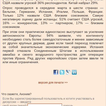
США назвали угрозой 36% респондентов. Китай набрал 29%.
Опрос проводился в середине марта в шести странах —
Бельгии, Германии, Испании, Италии, Польше, Франции.
Только 12% назвали США близким союзником. Самую
негативную оценку дали испанцы: 51% считают США угрозой,
16% — конкурентом, 13% — партнером, 17% — близким
союзником.
При этом они практически единогласно выступают за усиление
автономности Европы: 94% заявили, что континенту
необходимо стать более самодостаточным и менее зависимым
от других крупных держав, даже если такой переход повлечет
за собой значительные экономические издержки. Испания
первой отказала Соединенным Штатам в использовании
авиабаз и своего воздушного пространства для операции
против Ирана. Ряд других европейских стран затем ввели те
или иные ограничения.
версия для печати >>
Что скажете, Аноним?
Если Вы зарегистрированный пользователь и хотите участвовать в
дискуссии — введите
свой логин (email)
, пароль