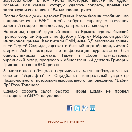
жертвователей, в том числе некоторые внесли по одной
копейке. Вся сумма, которую удалось собрать, превышает
залоговую и составляет 154 миллиона гривен.
После сбора суммы адвокат Ермака Игорь Фомин сообщил, что
направляется в ВАКС, чтобы забрать справку о внесении
залога. А вскоре появилось видео Ермака на свободе.
Напомним, первый крупный взнос за Ермака сделал бывший
тренер сборной Украины по футболу Сергей Ребров: он дал 30
миллионов гривен. Как писали СМИ, еще 6,5 миллиона гривен
внес Сергей Свирида, адвокат и бывший партнёр юридической
фирмы Asters, который, по информации журналистов, был
одногруппником Ермака. Также в сборе поучаствовал
украинский актёр, продюсер и общественный деятель Григорий
Гришкан: он внес 666 гривен.
8 миллионов обещала перечислить член наблюдательных
советов “Укрнафты” и Ощадбанка, генеральный директор
Национального историко-мемориального заповедника “Бабий
Яр” Роза Тапанова.
Однако собрать залог быстро, чтобы Ермак не провел
выходные в СИЗО, не удалось.
версия для печати >>