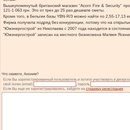
Вышеупомянутый британский магазин “Acorn Fire & Security” пр
121-1 063 грн. Это от трех до 25 раз дешевле сметы.
Кроме того, в Бельгии базы YBN-R/3 можно найти по 2,55-17,13 ев
Фирма получила подряд без конкуренции, потому что на открыты
“Южэнергострой” из Николаева с 2007 года находится в состоян
“Южэнергострой” записан на местного бизнесмена Матвея Ясени
Что скажете, Аноним?
Если Вы зарегистрированный пользователь и хотите участвовать в дискусс
свой логин (email)
, пароль
Если Вы еще не зарегистрировались, зайдите на
страницу регистрации
.