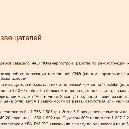
извещателей
деров заказало ЧАО “Южэнергострой” работы по реконструкции н
 пожарной сигнализации помещений СНЭ (систем нормальной э
 безопасности.
а извещатели и базы для них от японской компании “Hochiki” (цен
и по 16 070 грн/шт. На большем тендере цвет неизвестен, на ме
ритании магазин “Acorn Fire & Security” предлагает такие извещат
х цена отличается в зависимости от цвета, отсутствия или налич
 составила бы 1 753-2 505 грн. Это в 6-9 раз дешевле сметной це
,20 евро, или 1 356-1 902 грн. С учетом 20% налога это 1 627-2 2
изолятором YBN-R/3 (SCI) включили в смету по одинаковой цене 3