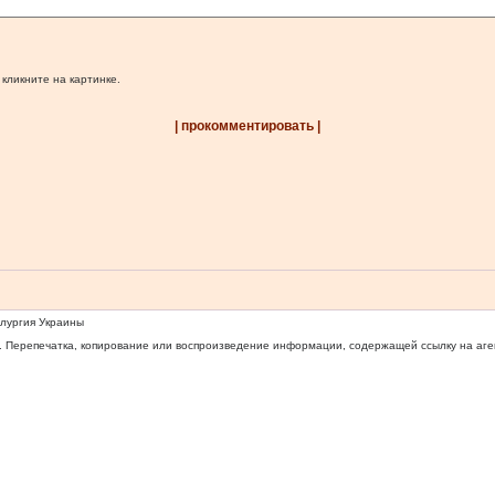
 кликните на картинке.
| прокомментировать |
ллургия Украины
 Перепечатка, копирование или воспроизведение информации, содержащей ссылку на агентс