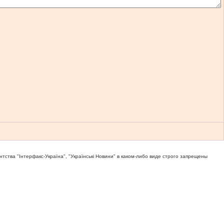
тва "Iнтерфакс-Україна", "Українськi Новини" в каком-либо виде строго запрещены