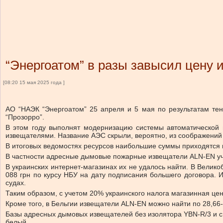
“Энергоатом” в разы завысил цену 
[08:20 15 мая 2025 года ]
АО “НАЭК “Энергоатом” 25 апреля и 5 мая по результатам тен
“Прозорро”.
В этом году выполнят модернизацию системы автоматической
извещателями. Название АЭС скрыли, вероятно, из соображений
В итоговых ведомостях ресурсов наибольшие суммы приходятся н
В частности адресные дымовые пожарные извещатели ALN-EN учл
В украинских интернет-магазинах их не удалось найти. В Великоб
088 грн по курсу НБУ на дату подписания большего договора. И
судах.
Таким образом, с учетом 20% украинского налога магазинная цена
Кроме того, в Бельгии извещатели ALN-EN можно найти по 28,66-40
Базы адресных дымовых извещателей без изолятора YBN-R/3 и с 
белый.