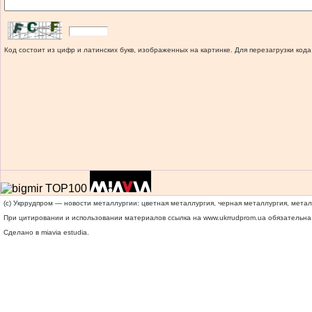
Код состоит из цифр и латинских букв, изображенных на картинке. Для перезагрузки кода
(c) Укррудпром — новости металлургии: цветная металлургия, черная металлургия, мета
При цитировании и использовании материалов ссылка на
www.ukrrudprom.ua
обязательна.
Сделано в miavia estudia.