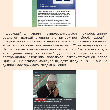
Інформаційна хвиля супроводжувалася використанням
реальної трагедії людини як риторичної зброї. Емоційні
повідомлення про смерть чергувалися з політичними гаслами,
хоча герої сюжетів описували факти та ЗСУ не звинувачували.
Потім з'являвся політичний висновок в стилі “українська влада
влаштувала танці на кістках”. До того ж щодо загиблих і
постраждалих студентів повсякчас використовується слово
“дитина”. Це свідома маніпуляція, адже людина 18+ — вже не
дитина і має приймати свідомі рішення.