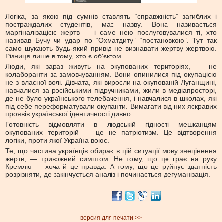
Логіка, за якою під сумнів ставлять “справжність” загиблих і
постраждалих студентів, має назву. Вона називається
маргіналізацією жертв — і саме нею послуговувалися ті, хто
називав Бучу чи удар по “Охматдиту” “постановкою”. Тут так
само шукають будь-який привід не визнавати жертву жертвою.
Різниця лише в тому, хто є об'єктом.
Люди, які зараз живуть на окупованих територіях, — не
колаборанти за замовчуванням. Вони опинилися під окупацією
не з власної волі. Дівчата, які виросли на окупованій Луганщині,
навчалися за російськими підручниками, жили в медіапросторі,
де не було українського телебачення, і навчалися в школах, які
під себе переформатували окупанти. Вимагати від них яскравих
проявів української ідентичності дивно.
Готовність відмовляти в людській гідності мешканцям
окупованих територій — це не патріотизм. Це відтворення
логіки, проти якої Україна воює.
Те, що частина українців обирає в цій ситуації мову знецінення
жертв, — тривожний симптом. Не тому, що це грає на руку
Кремлю — хоча й це правда. А тому, що це руйнує здатність
розрізняти, де закінчується аналіз і починається дегуманізація.
версия для печати >>