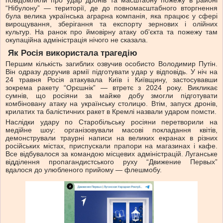
повідомляли про удар дронів та масштабну пожежу в районі
“Нібулону” — території, де до повномасштабного вторгнення
була велика українська аграрна компанія, яка працює у сфері
вирощування, зберігання та експорту зернових і олійних
культур. На ранок про ймовірну атаку об'єкта та пожежу там
окупаційна адміністрація нічого не сказала.
Як Росія використала трагедію
Першим кількість загиблих озвучив особисто Володимир Путін.
Він одразу доручив армії підготувати удар у відповідь. У ніч на
24 травня Росія атакувала Київ і Київщину, застосувавши
зокрема ракету “Орєшнік” — втретє з 2024 року. Викликає
сумнів, що росіяни за майже добу змогли підготувати
комбіновану атаку на українську столицю. Втім, запуск дронів,
крилатих та балістичних ракет в Кремлі назвали ударом помсти.
Наслідки удару по Старобільську росіяни перетворили на
медійне шоу: організовували масові покладання квітів,
демонстрували траурні написи на великих екранах в різних
російських містах, приспускали прапори на магазинах і кафе.
Все відбувалося за командою місцевих адміністрацій. Луганське
відділення пропагандистського руху “Движение Первых”
вдалося до улюбленого прийому — флешмобу.