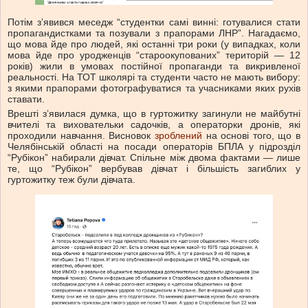
Потім зʼявився меседж “студентки самі винні: готувалися стати
пропагандистками та позували з прапорами ЛНР”. Нагадаємо,
що мова йде про людей, які останні три роки (у випадках, коли
мова йде про уродженців “староокупованих” територій — 12
років) жили в умовах постійної пропаганди та викривленої
реальності. На ТОТ школярі та студенти часто не мають вибору:
з якими прапорами фотографуватися та учасниками яких рухів
ставати.
Врешті зʼявилася думка, що в гуртожитку загинули не майбутні
вчителі та виховательки садочків, а операторки дронів, які
проходили навчання. Висновок
зроблений
на основі того, що в
Челябінській області на посади операторів БПЛА у підрозділ
“Рубікон” набирали дівчат. Спільне між двома фактами — лише
те, що “Рубікон” вербував дівчат і більшість загиблих у
гуртожитку теж були дівчата.