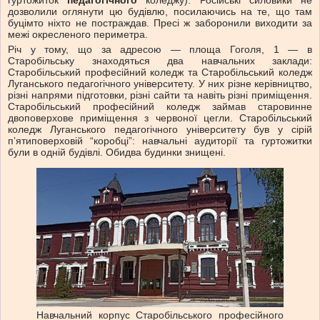
дозволили оглянути цю будівлю, посилаючись на те, що там
буцімто ніхто не постраждав. Пресі ж заборонили виходити за
межі окресленого периметра.
Річ у тому, що за адресою — площа Гоголя, 1 — в
Старобільську знаходяться два навчальних заклади:
Старобільський професійний коледж та Старобільський коледж
Луганського педагогічного університету. У них різне керівництво,
різні напрями підготовки, різні сайти та навіть різні приміщення.
Старобільський професійний коледж займав старовинне
двоповерхове приміщення з червоної цегли. Старобільський
коледж Луганського педагогічного університету був у сірій
пʼятиповерховій “коробці”: навчальні аудиторії та гуртожитки
були в одній будівлі. Обидва будинки знищені.
Навчальний корпус Старобільського професійного