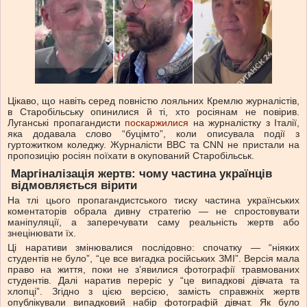
Цікаво, що навіть серед повністю лояльних Кремлю журналістів,
в Старобільську опинилися й ті, хто росіянам не повірив.
Луганські пропагандисти
поскаржилися
на журналістку з Італії,
яка додавала слово “буцімто”, коли описувала події з
гуртожитком коледжу. Журналісти ВВС та СNN не пристали на
пропозицію росіян поїхати в окупований Старобільськ.
Маргіналізація жертв: чому частина українців
відмовляється вірити
На тлі цього пропагандистського тиску частина українських
коментаторів обрала дивну стратегію — не спростовувати
маніпуляції, а заперечувати саму реальність жертв або
знецінювати їх.
Ці наративи змінювалися послідовно: спочатку — “ніяких
студентів не було”, “це все вигадка російських ЗМІ”. Версія мала
право на життя, поки не зʼявилися фотографії травмованих
студентів. Далі наратив переріс у “це випадкові дівчата та
хлопці”. Згідно з цією версією, замість справжніх жертв
опублікували випадковий набір фотографій дівчат. Як було