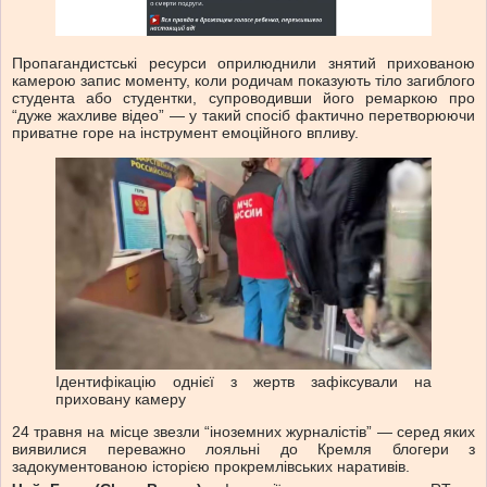
Пропагандистські ресурси оприлюднили знятий прихованою
камерою запис моменту, коли родичам показують тіло загиблого
студента або студентки, супроводивши його ремаркою про
“дуже жахливе відео” — у такий спосіб фактично перетворюючи
приватне горе на інструмент емоційного впливу.
Ідентифікацію однієї з жертв зафіксували на
приховану камеру
24 травня на місце звезли “іноземних журналістів” — серед яких
виявилися переважно лояльні до Кремля блогери з
задокументованою історією прокремлівських наративів.