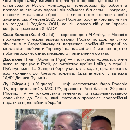
Чей Боуз (Chay Bowes)
з Ірландії є кореспондентом RT —
фінансованої Росією міжнародної телемережі. До роботи в
пропагандистському виданні він займався бізнесом — зокрема,
власним магазином зброї — і лише потім оголосив себе
журналістом. У червні 2023 року Росія запросила його виступити
на засіданні Радбезу ООН, де він описав війну як “проксі-
конфлікт, розв'язаний НАТО”.
Саад Халаф
(Saad Khalaf) — кореспондент Al Arabiya в Москві з
послужним списком акредитованих Росією поїздок на лінію
зіткнення. У Старобільську він подякував “російській стороні” за
можливість побачити “правду” на власні очі й заявив, що не
побачив жодних ознак військового призначення об'єкта.
Джованні Піньї
(Giovanni Pigni) — італійський журналіст, який
живе та працює в Росії, де висвітлює країну і війну в Україні.
Публікується в La Stampa і бере участь у заходах, організованих
або лояльних до Кремля: зокрема, брав інтерв'ю у ватажка
“ДНР” Дениса Пушиліна.
Лу Юйгуан
(Lu Yuguang) — шеф московського бюро Phoenix
TV, акредитований у МЗС РФ, працює в Росії близько 20 років.
Phoenix TV — гонконгський телеканал із задокументованою
лояльністю до Пекіна, який системно транслює проросійські
наративи щодо війни в Україні.