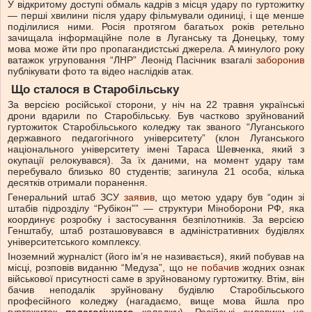
У відкритому доступі обмаль кадрів з місця удару по гуртожитку
— перші хвилини після удару фільмували одиниці, і ще менше
поділилися ними. Росія протягом багатьох років ретельно
зачищала інформаційне поле в Луганську та Донецьку, тому
мова може йти про пропагандистські джерела. А минулого року
ватажок угруповання “ЛНР” Леонід Пасічник взагалі
заборонив
публікувати фото та відео наслідків атак.
Що сталося в Старобільську
За версією російської сторони, у ніч на 22 травня українські
дрони вдарили по Старобільську. Був частково зруйнований
гуртожиток Старобільського коледжу так званого “Луганського
державного педагогічного університету” (клон Луганського
національного університету імені Тараса Шевченка, який з
окупації релокувався). За їх даними, на момент удару там
перебувало близько 80 студентів; загинула 21 особа, кілька
десятків отримали поранення.
Генеральний штаб ЗСУ
заявив
, що метою удару був “один зі
штабів підрозділу “Рубікон”” — структури Міноборони РФ, яка
координує розробку і застосування безпілотників. За версією
Генштабу, штаб розташовувався в адміністративних будівлях
університетського комплексу.
Іноземний журналіст (його імʼя не називається), який побував на
місці, розповів виданню “Медуза”, що
не побачив
жодних ознак
військової присутності саме в зруйнованому гуртожитку. Втім, він
бачив неподалік зруйновану будівлю Старобільського
професійного коледжу (нагадаємо, вище мова йшла про
гуртожиток
педагогічного
коледжу). Російські силовики не