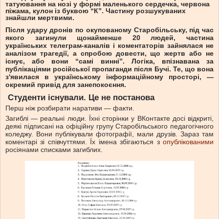
татуювання на нозі у формі маленького сердечка, червона
піжама, кулон із буквою “К”. Частину розшукуваних
знайшли мертвими.
Після удару дронів по окупованому Старобільську, під час
якого загинули щонайменше 20 людей, частина
українських телеграм-каналів і коментаторів зайнялася не
аналізом трагедії, а спробою довести, що жертв або не
існує, або вони “самі винні”. Логіка, впізнавана за
публікаціями російської пропаганди після Бучі. Те, що вона
з'явилася в українському інформаційному просторі, —
окремий привід для занепокоєння.
Студенти існували. Це не постанова
Перш ніж розбирати наративи — факти.
Загиблі — реальні люди. Їхні сторінки у ВКонтакте досі відкриті,
деякі підписані на офіційну групу Старобільського педагогічного
коледжу. Вони публікували фотографії, мали друзів. Зараз там
коментарі зі співчуттями. Їх імена збігаються з
опублікованими
росіянами списками загиблих.