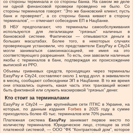
со стороны терминала и со стороны банка. На самом же деле
ни одной финансовой проверки проведено не было. Со
стороны терминалов говорят: “Это же банковский клиент, пусть
банк и проверяет”, а со стороны банка кивают в сторону
терминалов”, — отмечает собеседник ЕП в Нацбанке.
В НБУ предполагают, что терминалы самообслуживания
используются для легализации “грязных” наличных в
банковской системе. Фактически — отмываются деньги в
больших масштабах. Более того, в некоторых случаях
проверяющие установили, что представители EasyPay и City24
могли заниматься самоинкассацией, не имея на это
соответствующего разрешения. То есть, они завозили наличные
якобы с терминалов в банк, подтверждая их происхождение
выпиской из РРО.
Объемы гривневых средств, проходящих через терминалы
EasyPay и City24, составляют около 1 млрд долл. в эквиваленте
в месяц, сообщают собеседники ЭП в Нацбанке. В то же время
они отказались оценить, какая часть этих транзакций может
быть фиктивной или служить маскировкой “грязных” денег.
Кто стоит за терминалами
EasyPay и City24 — две крупнейшие сети ПТКС в Украине, на
которые, по данным издания
Forbes
в 2025 году в сумме
приходилось более 45 тыс. терминалов или 70% рынка.
Платежная система
EasyPay
занимает первое место по
количеству терминалов. Юридическое лицо, стоящее за этой
платежной системой, — ООО “ФК “Контрактовый дом”, которое