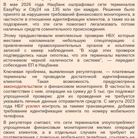
В мае 2026 года Нацбанк оштрафовал сети терминалов
EasyPay и City24 на 135 млн грн каждую. Решение было
принято за нарушение требований финансового мониторинга, в
частности в отношении идентификации клиентов, а также из-за
подозрения, что эти сети помогают легализовать потоки
наличных средств сомнительного происхождения.
Этому предшествовали комплексные проверки НБУ, которые
местами напоминали небольшую спецоперацию с
привлечением правоохранительных органов и изъятием
записей с камер наблюдения. “В ходе этих проверок
подтвердились наши гипотезы, что эти терминалы являются
источником черной наличности в системе”, — передает
собеседник ЕП в Нацбанке.
Ключевая проблема, выявленная регулятором, — платежные
терминалы не проводили достаточной идентификации
клиентов. Такая возможность предусмотрена
законодательством
о финансовом мониторинге. В частности, в
соответствии с ним, операции на сумму до 5 тыс. грн подлежат
упрощенной проверке: для их проведения не требуется
указывать личные данные отправителя средств. С августа 2023
года НБУ
усилил
контроль за такими транзакциями, добавив
требование идентификации клиента по номеру мобильного
телефона.
В регуляторе считают, что сети терминалов злоупотребляют
упрощенным финансовым мониторингом мелких операций
своих клиентов, а в отдельных случаях не требуют их
подтверждения с помощью мобильного телефона, ссылаясь на