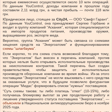
которые ежемесячно осуществляется около 10 млн операций.
По данным YouControl, доходы компании в прошлом году
составили 2,11 млрд грн, а чистая прибыль — почти 118 млн
грн.
Юридическое лицо, стоящее за
City24,
— ООО “Свифт Гарант”.
По данным YouControl, она принадлежит Сергею Горбаню и
входит в группу компаний “Аскания”, которая специализируется
на импорте продуктов питания, производстве оружия,
выращивании роз, экспорте меда.
Вероятно, группа “Аскания” может быть связана со схемами
хищения средств на “Энергоатоме” и функционированием
схемы “шлагбаума”
.
Если коротко, то эта схема стала возможной благодаря тому,
что “Энергоатом” был внесен в перечень компаний, против
которых нельзя было открывать исполнительные производства
за неисполнение контрактов. Такой перечень был создан
правительством, чтобы защитить от исполнительных
производств оборонные компании во время войны. Из-за этого
поставщики “Энергоатома” не могли взыскивать с него средства
за оказанные услуги, что в будущем позволило фигурантам
операции “Мидас” формировать списки “нужных” поставщиков.
“Суть схемы такова: ты либо платишь “откат” (10-15%), либо
получаешь блокировку выплат за уже проделанную работу и
лишение утвержденного статуса поставщика “Энергоатома”, —
объясняли
в Национальном антикоррупционном бюро в ноябре
2025 года.