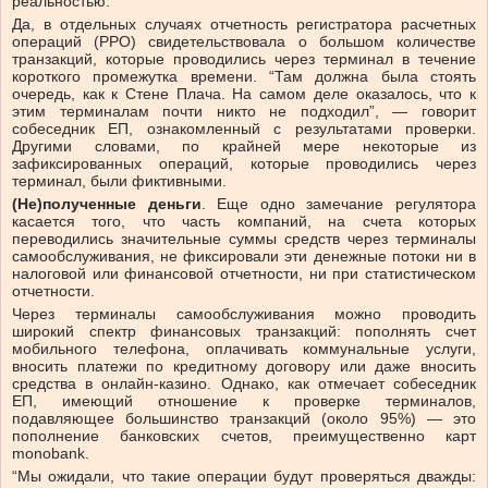
реальностью.
Да, в отдельных случаях отчетность регистратора расчетных
операций (РРО) свидетельствовала о большом количестве
транзакций, которые проводились через терминал в течение
короткого промежутка времени. “Там должна была стоять
очередь, как к Стене Плача. На самом деле оказалось, что к
этим терминалам почти никто не подходил”, — говорит
собеседник ЕП, ознакомленный с результатами проверки.
Другими словами, по крайней мере некоторые из
зафиксированных операций, которые проводились через
терминал, были фиктивными.
(Не)полученные деньги
. Еще одно замечание регулятора
касается того, что часть компаний, на счета которых
переводились значительные суммы средств через терминалы
самообслуживания, не фиксировали эти денежные потоки ни в
налоговой или финансовой отчетности, ни при статистическом
отчетности.
Через терминалы самообслуживания можно проводить
широкий спектр финансовых транзакций: пополнять счет
мобильного телефона, оплачивать коммунальные услуги,
вносить платежи по кредитному договору или даже вносить
средства в онлайн-казино. Однако, как отмечает собеседник
ЕП, имеющий отношение к проверке терминалов,
подавляющее большинство транзакций (около 95%) — это
пополнение банковских счетов, преимущественно карт
monobank.
“Мы ожидали, что такие операции будут проверяться дважды: