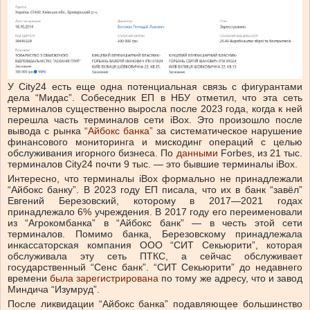
У City24 есть еще одна потенциальная связь с фигурантами
дела “Мидас”. Собеседник ЕП в НБУ отметил, что эта сеть
терминалов существенно выросла после 2023 года, когда к ней
перешла часть терминалов сети iBox. Это произошло после
вывода с рынка
“Айбокс банка”
за систематическое нарушение
финансового мониторинга и мискодинг операций с целью
обслуживания игорного бизнеса. По
данными
Forbes, из 21 тыс.
терминалов City24 почти 9 тыс. — это бывшие терминалы iBox.
Интересно, что терминалы iBox формально не принадлежали
“Айбокс банку”. В 2023 году ЕП писала, что их в банк “завёл”
Евгений Березовский, которому в 2017—2021 годах
принадлежало 6% учреждения. В 2017 году его переименовали
из “Агрокомбанка” в “Айбокс банк” — в честь этой сети
терминалов. Помимо банка, Березовскому принадлежала
инкассаторская компания ООО “СИТ Секьюрити”, которая
обслуживала эту сеть ПТКС, а сейчас обслуживает
государственный “Сенс банк”. “СИТ Секьюрити” до недавнего
времени
была зарегистрирована
по тому же адресу, что и завод
Миндича “Изумруд”.
После ликвидации “Айбокс банка” подавляющее большинство