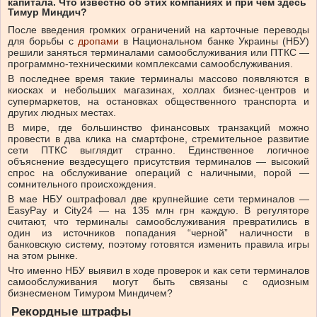
капитала. Что известно об этих компаниях и при чем здесь
Тимур Миндич?
После введения громких ограничений на карточные переводы
для борьбы с
дропами
в Национальном банке Украины (НБУ)
решили заняться терминалами самообслуживания или ПТКС —
программно-техническими комплексами самообслуживания.
В последнее время такие терминалы массово появляются в
киосках и небольших магазинах, холлах бизнес-центров и
супермаркетов, на остановках общественного транспорта и
других людных местах.
В мире, где большинство финансовых транзакций можно
провести в два клика на смартфоне, стремительное развитие
сети ПТКС выглядит странно. Единственное логичное
объяснение вездесущего присутствия терминалов — высокий
спрос на обслуживание операций с наличными, порой —
сомнительного происхождения.
В мае НБУ оштрафовал две крупнейшие сети терминалов —
EasyPay и City24 — на 135 млн грн каждую. В регуляторе
считают, что терминалы самообслуживания превратились в
один из источников попадания “черной” наличности в
банковскую систему, поэтому готовятся изменить правила игры
на этом рынке.
Что именно НБУ выявил в ходе проверок и как сети терминалов
самообслуживания могут быть связаны с одиозным
бизнесменом Тимуром Миндичем?
Рекордные штрафы