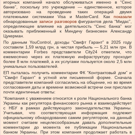
игорных компаний начало обслуживаться именно в “Сенс
банке”, поскольку это учреждение — единственное, которое
авторизовано на проведение таких операций двумя
платежными системами Visa и MasterCard. Как
показали
обнародованные
записи разговоров
фигурантов дела “Мидас”,
определяющее влияние на деятельность “Сенс банка” мог
оказывать приближенный к Миндичу бизнесмен Александр
Цукерман.
По данным YouControl, доходы “Свифт Гарант” в 2025 году
составили 1,59 млрд грн, а чистая прибыль — 5,21 млн грн. В
комментарии Forbes представители City24 отметили, что
ежемесячно через их платежную инфраструктуру проходит
более 8 млн платежей, а их услугами пользуется около 2,5 млн
уникальных пользователей.
ЕП пыталась получить комментарии ФК “Контрактовый дом” и
“Свифт Гарант” в устной или письменной форме. Сначала
представители компаний согласились на общение, но во время
согласования даты и времени возможной встречи они прислали
почти идентичные ответы:
“Компания с уважением относится к роли Национального банка
Украины как регулятора финансового рынка и взаимодействует
с НБУ в рамках действующего законодательства Украины.
Учитывая, что соответствующая информация подлежит
официальному обнародованию самим регулятором, на данный
момент считаем нецелесообразным давать дополнительные
комментарии до момента ее публикации Национальным
банком Украины. При этом компания продолжает работать в