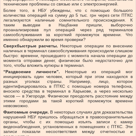
технические проблемы со связью или с электроэнергией.
Более того, в НБУ убеждены, что с помощью большого
количества операций на сумму до 5 тыс. грн через сети ПТКС
легализуются наличные сомнительного происхождения. К
таким выводам в Нацбанке пришли, выборочно
проанализировав пул операций через ряд терминалов
самообслуживания за короткий промежуток времени. Что
именно обнаружили во время проверки?
Сверхбыстрые расчеты.
Некоторые операции по внесению
наличных в терминал самообслуживания происходили слишком
быстро: времени, прошедшего с момента начала операции до
момента отправки денег, физически было недостаточно для
того, чтобы вложить купюры в терминал.
“Раздвоение личности”.
Некоторые из операций мог
инициировать один человек, который при этом находился в
разных уголках страны. Например, лицо, которое
идентифицировалось в ПТКС с помощью номера телефона,
вносило средства в терминал в Харькове, а через несколько
часов — в Ужгороде. Физически преодолеть расстояние между
этими городами за такой короткий промежуток времени
невозможно.
Фантомные очереди.
В некоторых случаях для доказательства
нарушений НБУ пришлось обращаться в правоохранительные
органы, чтобы с их помощью изъять записи с камер
видеонаблюдения, установленных в помещениях с ПТКС. Эти
записи показали несоответствия между отчетностью и