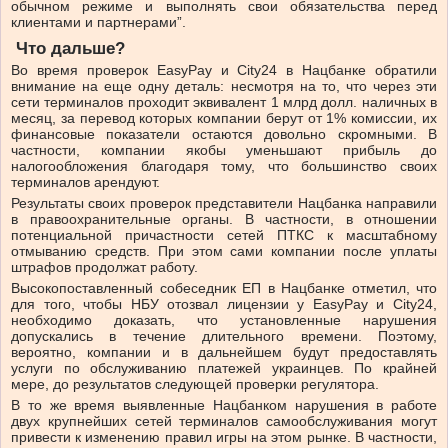
обычном режиме и выполнять свои обязательства перед
клиентами и партнерами”.
Что дальше?
Во время проверок EasyPay и City24 в Нацбанке обратили
внимание на еще одну деталь: несмотря на то, что через эти
сети терминалов проходит эквивалент 1 млрд долл. наличных в
месяц, за перевод которых компании берут от 1% комиссии, их
финансовые показатели остаются довольно скромными. В
частности, компании якобы уменьшают прибыль до
налогообложения благодаря тому, что большинство своих
терминалов арендуют.
Результаты своих проверок представители Нацбанка направили
в правоохранительные органы. В частности, в отношении
потенциальной причастности сетей ПТКС к масштабному
отмыванию средств. При этом сами компании после уплаты
штрафов продолжат работу.
Высокопоставленный собеседник ЕП в Нацбанке отметил, что
для того, чтобы НБУ отозвал лицензии у EasyPay и City24,
необходимо доказать, что установленные нарушения
допускались в течение длительного времени. Поэтому,
вероятно, компании и в дальнейшем будут предоставлять
услуги по обслуживанию платежей украинцев. По крайней
мере, до результатов следующей проверки регулятора.
В то же время выявленные Нацбанком нарушения в работе
двух крупнейших сетей терминалов самообслуживания могут
привести к изменению правил игры на этом рынке. В частности,