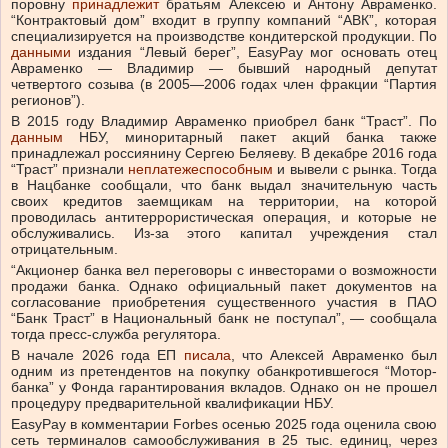
поровну
принадлежит
братьям Алексею и Антону Авраменко.
“Контрактовый дом” входит в группу компаний “АВК”, которая
специализируется на производстве кондитерской продукции. По
данными
издания “Левый берег”, EasyPay мог основать отец
Авраменко — Владимир — бывший народный депутат
четвертого созыва (в 2005—2006 годах член фракции “Партия
регионов”).
В 2015 году Владимир Авраменко приобрел банк “Траст”. По
данным
НБУ, миноритарный пакет акций банка также
принадлежал россиянину Сергею Беляеву. В декабре 2016 года
“Траст” признали
неплатежеспособным
и вывели с рынка. Тогда
в Нацбанке сообщали, что банк выдал значительную часть
своих кредитов заемщикам на территории, на которой
проводилась антитеррористическая операция, и которые не
обслуживались. Из-за этого капитал учреждения стал
отрицательным.
“Акционер банка вел переговоры с инвесторами о возможности
продажи банка. Однако официальный пакет документов на
согласование приобретения существенного участия в ПАО
“Банк Траст” в Национальный банк не поступал”, — сообщала
тогда пресс-служба регулятора.
В начале 2026 года ЕП
писала
, что Алексей Авраменко был
одним из претендентов на покупку обанкротившегося “Мотор-
банка” у Фонда гарантирования вкладов. Однако он не прошел
процедуру предварительной квалификации НБУ.
EasyPay в комментарии Forbes осенью 2025 года оценила свою
сеть терминалов самообслуживания в 25 тыс. единиц, через