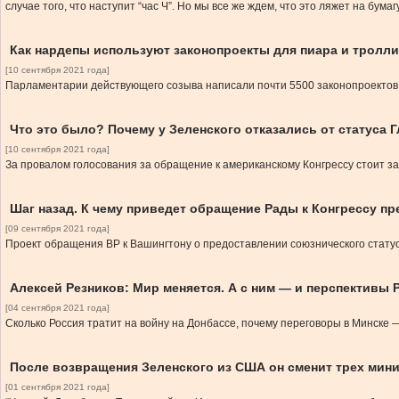
случае того, что наступит “час Ч”. Но мы все же ждем, что это ляжет на бумаг
Как нардепы используют законопроекты для пиара и тролли
[10 сентября 2021 года]
Парламентарии действующего созыва написали почти 5500 законопроектов 
Что это было? Почему у Зеленского отказались от статуса
[10 сентября 2021 года]
За провалом голосования за обращение к американскому Конгрессу стоит за
Шаг назад. К чему приведет обращение Рады к Конгрессу пр
[09 сентября 2021 года]
Проект обращения ВР к Вашингтону о предоставлении союзнического статус
Алексей Резников: Мир меняется. А с ним — и перспективы 
[04 сентября 2021 года]
Сколько Россия тратит на войну на Донбассе, почему переговоры в Минске —
После возвращения Зеленского из США он сменит трех мин
[01 сентября 2021 года]