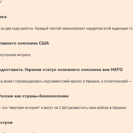
у”
нга
за два года работы. Каждый третий законопроект нардепов этой каденции с
 Главного союзника США
путанная интрига.
едоставить Украине статус основного союзника вне НАТО
а может спровоцировать парламентский кризис в Украине, и политический —
России как страны-бензоколонки
 это “мертвая история” и могут ли США разместить свои войска в Украине.
истров