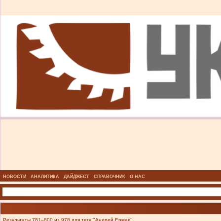
НОВОСТИ
АНАЛИТИКА
ДАЙДЖЕСТ
СПРАВОЧНИК
О НАС
Результаты 781–800 из 978 для тега "Андрей Ермак".