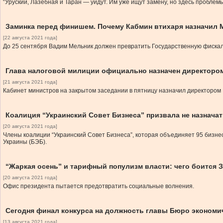
“Уруский, Лазебная и Таран — уйдут. Им уже ищут замену, но здесь проблем
Заминка перед финишем. Почему Кабмин втихаря назначил
[22 августа 2021 года]
До 25 сентября Вадим Мельник должен превратить Государственную фискал
Глава налоговой милиции официально назначен директоро
[21 августа 2021 года]
Кабинет министров на закрытом заседании в пятницу назначил директором
Коалиция “Украинский Совет Бизнеса” призвала не назнач
[20 августа 2021 года]
Члены коалиции “Украинский Совет Бизнеса”, которая объединяет 95 бизне
Украины (БЭБ).
“Жаркая осень” и тарифный популизм власти: чего боится 
[20 августа 2021 года]
Офис президента пытается предотвратить социальные волнения.
Сегодня финал конкурса на должность главы Бюро экономич
[13 августа 2021 года]