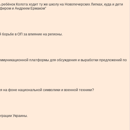
А ребёнок Колота ходит ту же школу на Новопечерских Липках, куда и дети
Шефиром и Андреем Ермаком”
 борьбе в ОП за влияние на регионы.
 коммуникационной платформы для обсуждения и выработки предложений по
ся на фоне национальной символики и военной техники?
еграции Украины.