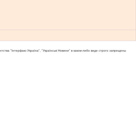
тва "Iнтерфакс-Україна", "Українськi Новини" в каком-либо виде строго запрещены