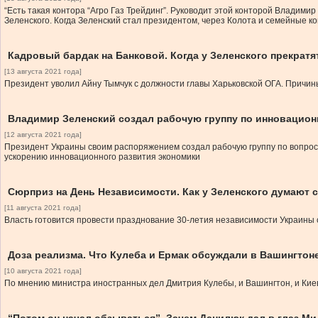
“Есть такая контора “Агро Газ Трейдинг”. Руководит этой конторой Владими
Зеленского. Когда Зеленский стал президентом, через Колота и семейные 
Кадровый бардак на Банковой. Когда у Зеленского прекратя
[13 августа 2021 года]
Президент уволил Айну Тымчук с должности главы Харьковской ОГА. Причины
Владимир Зеленский создал рабочую группу по инновацио
[12 августа 2021 года]
Президент Украины своим распоряжением создал рабочую группу по вопро
ускорению инновационного развития экономики
Сюрприз на День Независимости. Как у Зеленского думают 
[11 августа 2021 года]
Власть готовится провести празднование 30-летия независимости Украины 
Доза реализма. Что Кулеба и Ермак обсуждали в Вашингтон
[10 августа 2021 года]
По мнению министра иностранных дел Дмитрия Кулебы, и Вашингтон, и Киев