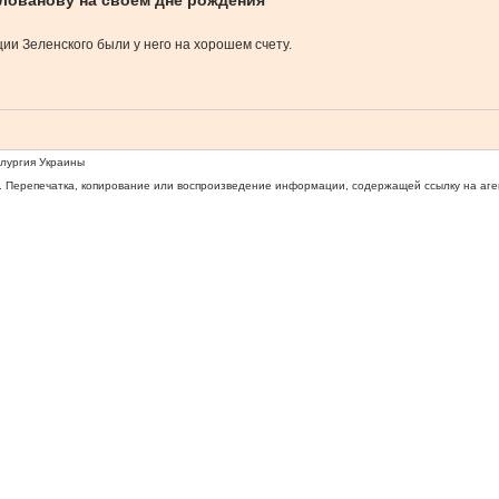
илованову на своем дне рождения
ции Зеленского были у него на хорошем счету.
ллургия Украины
 Перепечатка, копирование или воспроизведение информации, содержащей ссылку на агентс