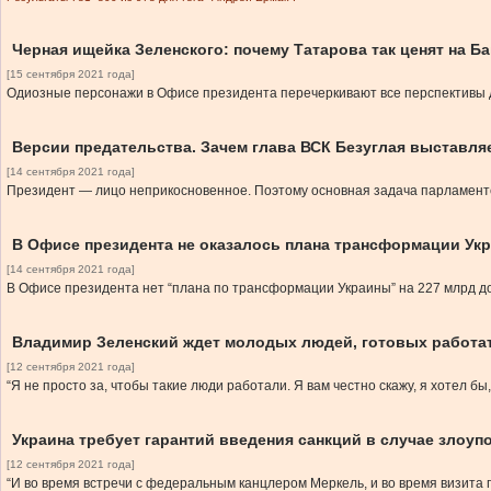
Черная ищейка Зеленского: почему Татарова так ценят на Б
[15 сентября 2021 года]
Одиозные персонажи в Офисе президента перечеркивают все перспективы д
Версии предательства. Зачем глава ВСК Безуглая выставл
[14 сентября 2021 года]
Президент — лицо неприкосновенное. Поэтому основная задача парламентск
В Офисе президента не оказалось плана трансформации Ук
[14 сентября 2021 года]
В Офисе президента нет “плана по трансформации Украины” на 227 млрд до
Владимир Зеленский ждет молодых людей, готовых работать
[12 сентября 2021 года]
“Я не просто за, чтобы такие люди работали. Я вам честно скажу, я хотел б
Украина требует гарантий введения санкций в случае злоу
[12 сентября 2021 года]
“И во время встречи с федеральным канцлером Меркель, и во время визита