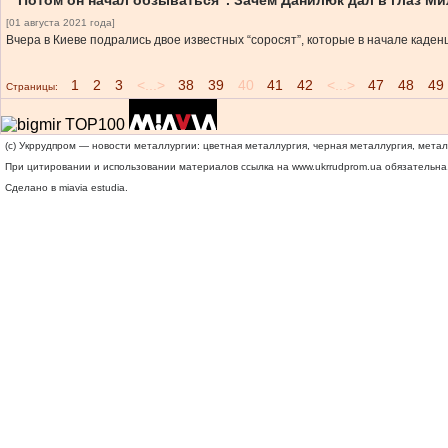
“Потом он начал обзываться”. Зачем Данилюк дал в глаз М
[01 августа 2021 года]
Вчера в Киеве подрались двое известных “соросят”, которые в начале каден
1
2
3
<...>
38
39
40
41
42
<...>
47
48
49
Страницы:
(c) Укррудпром — новости металлургии: цветная металлургия, черная металлургия, мета
При цитировании и использовании материалов ссылка на
www.ukrrudprom.ua
обязательна.
Сделано в miavia estudia.