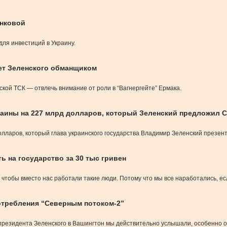
анковой
ля инвестиций в Украину.
яет Зеленского обманщиком
ой ТСК — отвлечь внимание от роли в “Вагнергейте” Ермака.
раины на 227 млрд долларов, который Зеленский предложил 
лларов, который глава украинского государства Владимир Зеленский презен
 на государство за 30 тыс гривен
ы, чтобы вместо нас работали такие люди. Потому что мы все наработались, ес
потребления “Северным потоком-2”
 президента Зеленского в Вашингтон мы действительно услышали, особенно о