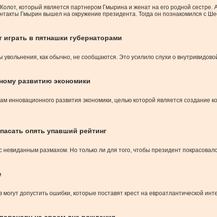
р Колот, который является партнером Гмырина и женат на его родной сестре. 
контакты Гмырин вышел на окружение президента. Тогда он познакомился с 
т играть в пятнашки губернаторами
 увольнения, как обычно, не сообщаются. Это усилило слухи о внутривидовой
нному развитию экономики
сам инновационного развития экономики, целью которой является создание
спасать опять упавший рейтинг
с невиданным размахом. Но только ли для того, чтобы президент покрасовал
е
 могут допустить ошибки, которые поставят крест на евроатлантической инт