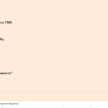
ого ГМК
Ра
нвеста”
ллургия Украины