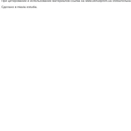
При цитировании и использовании материалов ссылка на
www.ukrrudprom.ua
обязательна.
Сделано в miavia estudia.