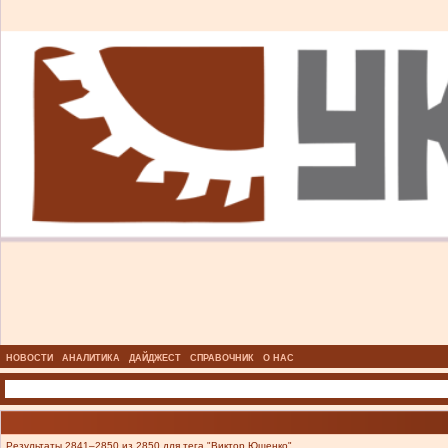
НОВОСТИ
АНАЛИТИКА
ДАЙДЖЕСТ
СПРАВОЧНИК
О НАС
Результаты 2841–2850 из 2850 для тега "Виктор Ющенко".