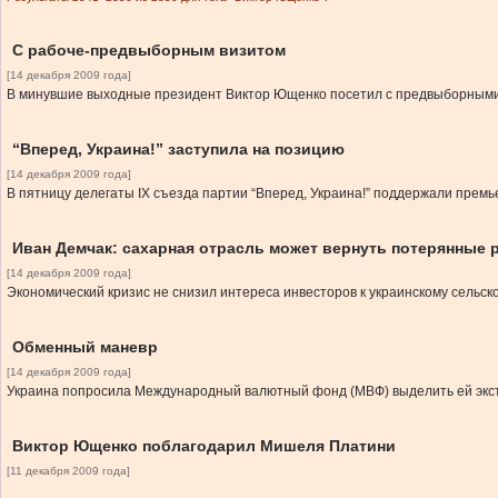
С рабоче-предвыборным визитом
[14 декабря 2009 года]
В минувшие выходные президент Виктор Ющенко посетил с предвыборными 
“Вперед, Украина!” заступила на позицию
[14 декабря 2009 года]
В пятницу делегаты IХ съезда партии “Вперед, Украина!” поддержали прем
Иван Демчак: сахарная отрасль может вернуть потерянные 
[14 декабря 2009 года]
Экономический кризис не снизил интереса инвесторов к украинскому сельско
Обменный маневр
[14 декабря 2009 года]
Украина попросила Международный валютный фонд (МВФ) выделить ей экстр
Виктор Ющенко поблагодарил Мишеля Платини
[11 декабря 2009 года]