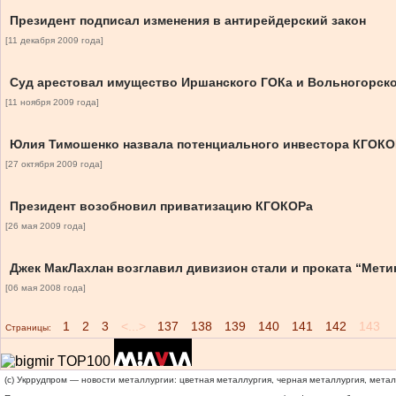
Президент подписал изменения в антирейдерский закон
[11 декабря 2009 года]
Суд арестовал имущество Иршанского ГОКа и Вольногорск
[11 ноября 2009 года]
Юлия Тимошенко назвала потенциального инвестора КГОКО
[27 октября 2009 года]
Президент возобновил приватизацию КГОКОРа
[26 мая 2009 года]
Джек МакЛахлан возглавил дивизион стали и проката “Мети
[06 мая 2008 года]
1
2
3
<...>
137
138
139
140
141
142
143
Страницы:
(c) Укррудпром — новости металлургии: цветная металлургия, черная металлургия, мета