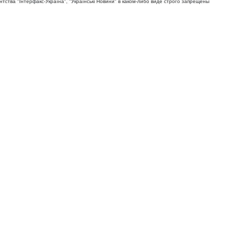
тва "Iнтерфакс-Україна", "Українськi Новини" в каком-либо виде строго запрещены