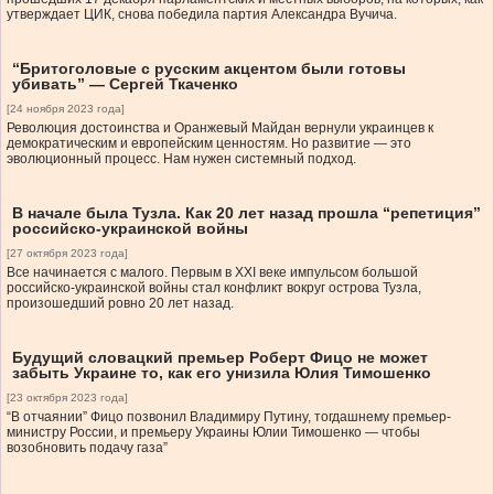
утверждает ЦИК, снова победила партия Александра Вучича.
“Бритоголовые с русским акцентом были готовы
убивать” — Сергей Ткаченко
[24 ноября 2023 года]
Революция достоинства и Оранжевый Майдан вернули украинцев к
демократическим и европейским ценностям. Но развитие — это
эволюционный процесс. Нам нужен системный подход.
В начале была Тузла. Как 20 лет назад прошла “репетиция”
российско-украинской войны
[27 октября 2023 года]
Все начинается с малого. Первым в XXI веке импульсом большой
российско-украинской войны стал конфликт вокруг острова Тузла,
произошедший ровно 20 лет назад.
Будущий словацкий премьер Роберт Фицо не может
забыть Украине то, как его унизила Юлия Тимошенко
[23 октября 2023 года]
“В отчаянии” Фицо позвонил Владимиру Путину, тогдашнему премьер-
министру России, и премьеру Украины Юлии Тимошенко — чтобы
возобновить подачу газа”