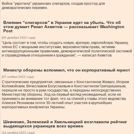
Война “укротила” украинских олигархов, создав простор для
демократических перемен.
Влияние “олигархов” в Украине идет на убыль. Что об
этом думает Ринат Ахметов — рассказывает Washington
Post
[09 декабря 2022 года]
“Цель состоит в том, чтобы создать новую, крепкую, европейскую Украину,
члена ЕС с мощными институтами, верховенством права, четкими
антикоррупционными правилами, демократической политической системой
и справедливым отношением к гражданам”, — написал Ахметов.
Министр обороны вспомнил, что он корпоративный юрист
[07 ноября 2022 года]
Стратегические предприятия, связанные с Константином Жеваго, Игорем
Коломойским, Вячеславом Богуслаевым и Константином Григоришиным,
перешли не просто в руки государства, а переданы непосредственно
Министерству обороны. Ход на первый взгляд неожиданный, если не
принимать во внимание тот факт, что за спиной у главы этого ведомства
Алексея Резникова почти 30-летний опыт участия в крупнейших
корпоративных конфликтах Украины.
Шевченко, Зеленский и Хмельницкий возглавили рейтинг
выдающихся украинцев всех времен
[14 октября 2022 года]