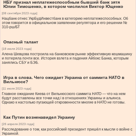
НБУ признал неплатежеспособным бывший банк зятя
Юлии Тимошенко, в котором числился Виктор Ющенко
[08 сентября 2023 года]
Нацбанк отнес УкрБудИнвестбанк в категорию неплатежеспособных. Об
этом говорится в официальном заявлении регулятора и его решении №
310-рш/БТ
Опасный талант
[18 июля 2023 года]
Алена Шевцова построила на банковском рынке эффективную кешмашину
и потеряла почти все. История взлета и падения Айбокс Банка, которым
занялись СБУ и БЭБ.
Игра в слова. Чего ожидает Украина от саммита НАТО в
Вильнюсе?
[11 июля 2023 года]
Главное ожидание Киева от Вильнюсского саммита НАТО — что на нем
будут расставлены все точки над i в отношениях Украины и альянса.
Однако к настолько пугающей откровенности многие в НАТО не готовы.
Как Путин возненавидел Украину
[26 апреля 2023 года]
Расследование о том, как российский президент пришёл к мысли о войне с
Украиной.