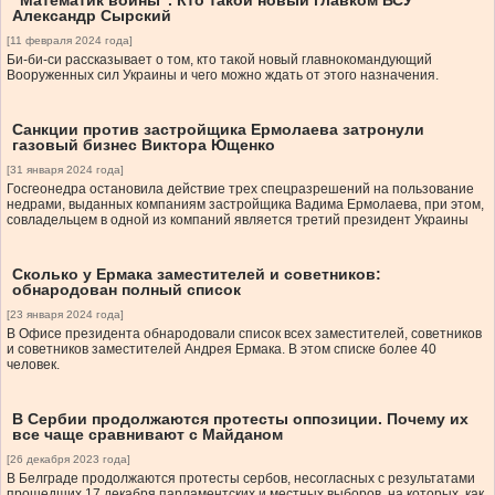
“Математик войны”. Кто такой новый главком ВСУ
Александр Сырский
[11 февраля 2024 года]
Би-би-си рассказывает о том, кто такой новый главнокомандующий
Вооруженных сил Украины и чего можно ждать от этого назначения.
Санкции против застройщика Ермолаева затронули
газовый бизнес Виктора Ющенко
[31 января 2024 года]
Госгеонедра остановила действие трех спецразрешений на пользование
недрами, выданных компаниям застройщика Вадима Ермолаева, при этом,
совладельцем в одной из компаний является третий президент Украины
Сколько у Ермака заместителей и советников:
обнародован полный список
[23 января 2024 года]
В Офисе президента обнародовали список всех заместителей, советников
и советников заместителей Андрея Ермака. В этом списке более 40
человек.
В Сербии продолжаются протесты оппозиции. Почему их
все чаще сравнивают с Майданом
[26 декабря 2023 года]
В Белграде продолжаются протесты сербов, несогласных с результатами
прошедших 17 декабря парламентских и местных выборов, на которых, как