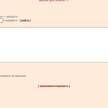
версия для печати >>
ии — введите
и нажмите
| войти |
.
 кликните на картинке.
| прокомментировать |