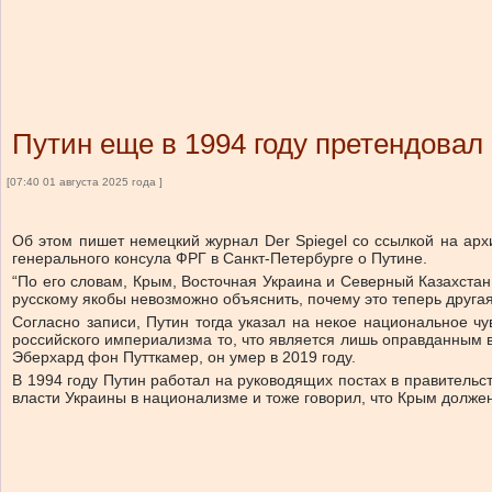
Путин еще в 1994 году претендовал
[07:40 01 августа 2025 года ]
Об этом пишет немецкий журнал Der Spiegel со ссылкой на арх
генерального консула ФРГ в Санкт-Петербурге о Путине.
“По его словам, Крым, Восточная Украина и Северный Казахста
русскому якобы невозможно объяснить, почему это теперь другая
Согласно записи, Путин тогда указал на некое национальное ч
российского империализма то, что является лишь оправданным в
Эберхард фон Путткамер, он умер в 2019 году.
В 1994 году Путин работал на руководящих постах в правительс
власти Украины в национализме и тоже говорил, что Крым долже