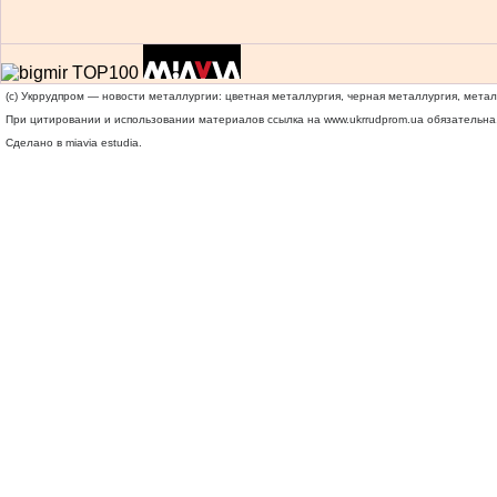
(c) Укррудпром — новости металлургии: цветная металлургия, черная металлургия, мета
При цитировании и использовании материалов ссылка на
www.ukrrudprom.ua
обязательна.
Сделано в miavia estudia.