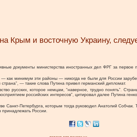
 на Крым и восточную Украину, след
ивные документы министерства иностранных дел ФРГ за первое п
н — как минимум эти районы — никогда не были для России зарубе
 страна”, — такие слова Путина привел германский дипломат.
увство русских, которое немцам, “наверное, трудно понять”. Ст
осприятием российских интересов”, цитировал далее Путина генко
тве Санкт-Петербурга, которым тогда руководил Анатолий Собчак. 
н принадлежать России.