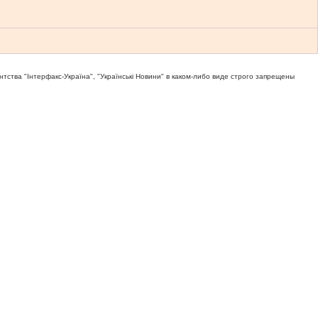
тва "Iнтерфакс-Україна", "Українськi Новини" в каком-либо виде строго запрещены