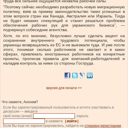
труда все сильнее ощущается нехватка рабочей силы.
“Поэтому сейчас необходимо разработать новую миграционную
политику, взяв за пример законодательство таких успешных в
этом вопросе стран как Канада, Австралия или Израиль. Тогда
не будет никаких спекуляций и станет решаться проблема
обеспечения рабочих рук для украинского бизнеса”, —
подчеркнул собеседник агентства.
Хотя, по его мнению, безусловно лучше сделать акцент на
сохранении внутреннего трудового потенциала, чтобы
украинцы возвращались из ЕС и не выезжали туда. И уже после
этого, понимая сколько работников не хватает и в каких
сферах, привлекать иностранных работников на конкретные
проекты, прописав правила для компаний-работодателей и
наладив контроль за ними со стороны Гоструда.
версия для печати >>
Что скажете, Аноним?
Если Вы зарегистрированный пользователь и хотите участвовать в
дискуссии — введите
свой логин (email)
, пароль
и нажмите
| войти |
.
Если Вы еще не зарегистрировались, зайдите на
страницу регистрации
.