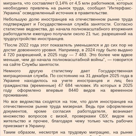
мигранта, что составляет 0,14% от 4,5 млн работников, которых
необходимо привлечь на рынок труда, сообщил “Интерфакс-
Украина” осведомленный источник в правительстве.
Небольшую долю иностранцев на отечественном рынке труда
подтверждает и Государственная служба занятости. Согласно
статистике ведомства, до начала полномасштабного вторжения
работодатели ежегодно получали около 21 тыс. разрешений на
трудоустройство иностранцев.
“После 2022 года этот показатель уменьшился и до сих пор не
достиг довоенного уровня. Например, в 2024 году было выдано
4 720 разрешений, в 2025 году — 7 483. Это более чем вдвое
меньше, чем до начала полномасштабной войны”, — говорится
на сайте Службы занятости.
Немного другую статистику дает Государственная
миграционная служба. По состоянию на 31 декабря 2025 года в
Украине находилось на учете иностранцев и лиц без
гражданства (временные) 47 684 человек. Из которых в 2025
году оформлено впервые 8440 видов на временное
проживание.
Но все ведомства сходятся на том, что доля иностранцев на
отечественном рынке труда мизерная. Ведь при оформлении
документов, кроме согласия работодателя, возникает
множество вопросов с визой, проверками СБУ, видом на
жительство и прочее, благодаря чему только часть рабочих
приезжает в Украину.
Таким образом, несмотря на трудовую миграцию, на рынке