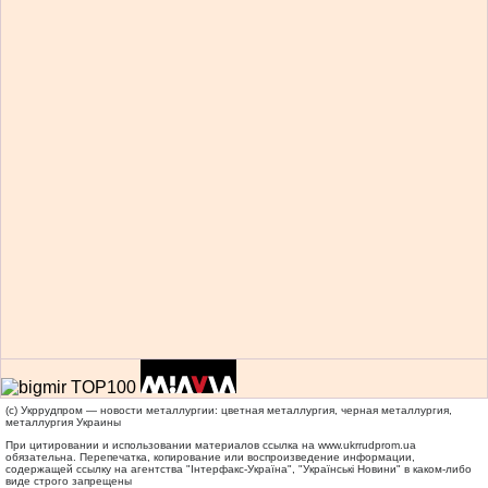
(c) Укррудпром — новости металлургии: цветная металлургия, черная металлургия,
металлургия Украины
При цитировании и использовании материалов ссылка на
www.ukrrudprom.ua
обязательна. Перепечатка, копирование или воспроизведение информации,
содержащей ссылку на агентства "Iнтерфакс-Україна", "Українськi Новини" в каком-либо
виде строго запрещены