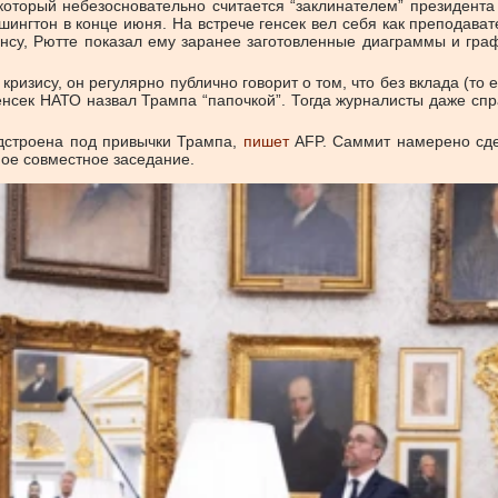
оторый небезосновательно считается “заклинателем” президент
ингтон в конце июня. На встрече генсек вел себя как преподава
ьянсу, Рютте показал ему заранее заготовленные диаграммы и гр
ризису, он регулярно публично говорит о том, что без вклада (то 
енсек НАТО назвал Трампа “папочкой”. Тогда журналисты даже спр
подстроена под привычки Трампа,
пишет
AFP. Саммит намерено сде
ное совместное заседание.