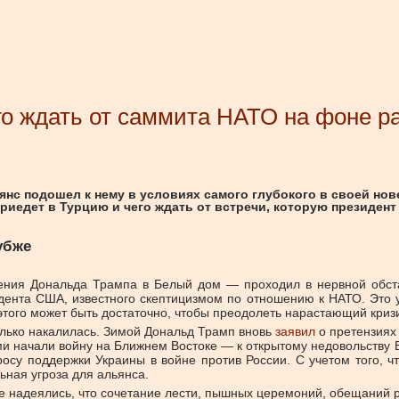
го ждать от саммита НАТО на фоне 
ьянс подошел к нему в условиях самого глубокого в своей н
 приедет в Турцию и чего ждать от встречи, которую президе
убже
ия Дональда Трампа в Белый дом — проходил в нервной обстан
идента США, известного скептицизмом по отношению к НАТО. Это
этого может быть достаточно, чтобы преодолеть нарастающий кри
олько накалилась. Зимой Дональд Трамп вновь
заявил
о претензиях
ами начали войну на Ближнем Востоке — к открытому недовольству
опросу поддержки Украины в войне против России. С учетом того
ная угроза для альянса.
е надеялись, что сочетание лести, пышных церемоний, обещаний 