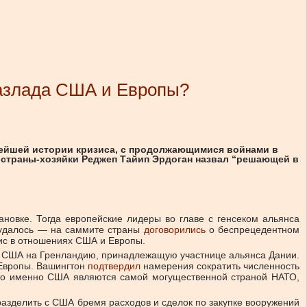
разлада США и Европы?
овейшей истории кризиса, с продолжающимися войнами в
нт страны-хозяйки Реджеп Тайип Эрдоган назвал “решающей в
овке. Тогда европейские лидеры во главе с генсеком альянса
 удалось — на саммите страны
договорились
о беспрецедентном
зис в отношениях США и Европы.
 США на Гренландию, принадлежащую участнице альянса Дании.
 Европы. Вашингтон
подтвердил
намерения сократить численность
, что именно США являются самой могущественной страной НАТО,
разделить с США бремя расходов и сделок по закупке вооружений