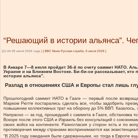
“Решающий в истории альянса”. Че
[11:44 06 июля 2026 года ]
[
BBC News Русская служба, 6 июля 2026
]
В Анкаре 7—8 июля пройдет 36-й по счету саммит НАТО. Ал
Украине и на Ближнем Востоке. Би-би-си рассказывает, кто
истории альянса”.
Разлад в отношениях США и Европы стал лишь гл
Прошлогодний саммит НАТО в Гааге — первый после возвращен
Марком Рютте постарались сделать все, чтобы задобрить през
повышении коллективных трат на оборону до 5% ВВП. Казалось, 
Напрасно — за год, прошедший с саммита в Гааге, обстановка т
Вскоре после этого США и Израиль без консультаций с союзник
своих войск на континенте. Разногласия у сторон есть и по в
противоречия между странами воспринимаются как экзистенциаль
“В 2025 году ожидания были сдержанными, но тогда в Европе ещ