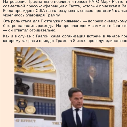
На решение Трампа явно повлиял и генсек НАТО Марк Рютте, к
совместной пресс-конференции с Рютте, который приезжал в Ваш
Когда президент США начал озвучивать список претензий к ал
укрепилось благодаря Трампу.
Эта роль стала для Рютте уже привычной — вопреки очевидному к
быстро нарастить расходы. На прошлогоднем саммите в Гааге г
— он ответил отрицательно.
Как и в случае с Гаагой, сама организация встречи в Анкаре 
которому как раз и приедет Трамп, а 8 июля проведут единствен