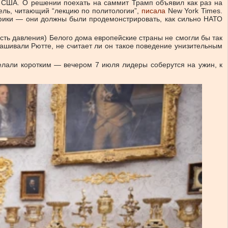
а США. О решении поехать на саммит Трамп объявил как раз на
тель, читающий “лекцию по политологии”,
писала
New York Times.
афики — они должны были продемонстрировать, как сильно НАТО
есть давления) Белого дома европейские страны не смогли бы так
ашивали Рютте, не считает ли он такое поведение унизительным
лали коротким — вечером 7 июля лидеры соберутся на ужин, к