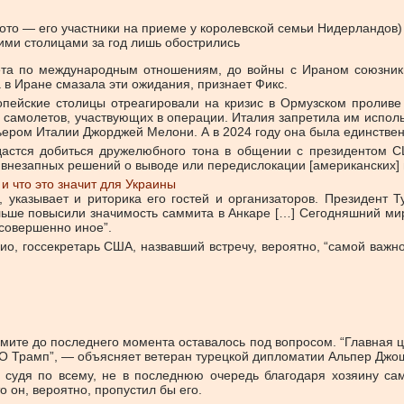
ото — его участники на приеме у королевской семьи Нидерландов)
ими столицами за год лишь обострились
та по международным отношениям, до войны с Ираном союзники
 в Иране смазала эти ожидания, признает Фикс.
опейские столицы отреагировали на кризис в Ормузском проливе
самолетов, участвующих в операции. Италия запретила им использ
ьером Италии Джорджей Мелони. А в 2024 году она была единстве
удастся добиться дружелюбного тона в общении с президентом
т внезапных решений о выводе или передислокации [американских] 
и что это значит для Украины
е, указывает и риторика его гостей и организаторов. Президент
льше повысили значимость саммита в Анкаре […] Сегодняшний мир
совершенно иное”.
о, госсекретарь США, назвавший встречу, вероятно, “самой важн
мите до последнего момента оставалось под вопросом. “Главная ц
АТО Трамп”, — объясняет ветеран турецкой дипломатии Альпер Джо
, судя по всему, не в последнюю очередь благодаря хозяину с
о он, вероятно, пропустил бы его.