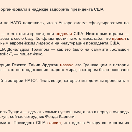
 организовали в надежде задобрить президента США
 по НАТО надеялись, что в Анкаре смогут сфокусироваться на
 — с его точки зрения, они
подвели
США. Некоторые страны —
овать свою базу. Конфликт достиг такого масштаба, что
привел
к
нным европейским лидером на инаугурации президента США.
 США Дональдом Трампом — как это было на саммите „Большой
войск”, — пишет Фикс.
 Турции Реджеп Тайип Эрдоган
назвал
его “решающим в истории
 — это не продолжение старого мира, в котором было основано
ой в истории НАТО”: “Есть вещи, которые мы должны прояснить и
ель Турции — сделать саммит успешным, а это в первую очередь
шкун, сейчас сотрудник Фонда Карнеги.
аммита. Президент США
заявил
, что едет в Анкару во многом из