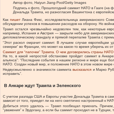
Автор фото,
Haiyun Jiang-Pool/Getty Images
Подпись к фото,
Прошлогодний саммит НАТО в Гааге (на ф
Дональда Трампа, но разногласия Вашингтона с европейск
Как
пишет
Лиана Фикс, исследовательница американского Сове
обсуждении успехов в повышении расходов на оборону. Но война
Трамп остался чрезвычайно недоволен тем, как некоторые евр
например, Испания и Австрия — закрыли небо для американских 
дипломатическому скандалу и прямой перепалке Трампа с прем
“Этот раскол омрачит саммит. В лучшем случае европейцам 
семерки“ во Франции, что может на какое-то время уберечь их о
Саммит для “папочки” Трампа. О чем договорились страны НАТО 
На то, в какой непростой обстановке пройдет саммит в Анкар
альянса”: “Последние события в нашем регионе и мире еще бо
НАТО. Создан новый мир, и положение НАТО в этом новом мире 
Недвусмысленно о значимости саммита
высказался
и Марко Руби
исправить”.
В Анкаре ждут Трампа и Зеленского
С учетом разлада США и Европы участие Дональда Трампа в сам
зависит от того, приедет ли на него скептично настроенный к Н
Добиться этого удалось — Трамп пообещал приехать. Причем
“уважения” к Эрдогану, а если бы саммит проходил не в Турции, т