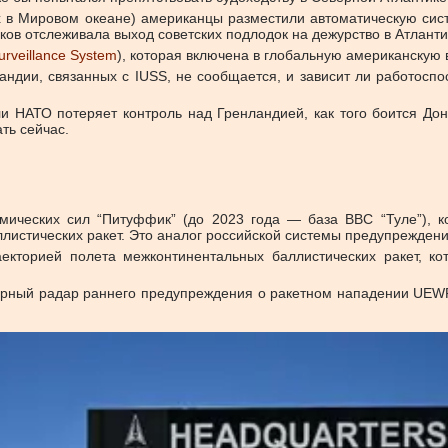
х в Мировом океане) американцы разместили автоматическую сист
ков отслеживала выход советских подлодок на дежурство в Атланти
urveillance System
), которая включена в глобальную американскую
андии, связанных с IUSS, не сообщается, и зависит ли работосп
НАТО потеряет контроль над Гренландией, как того боится Дональ
ть сейчас.
мических сил “Питуффик” (до 2023 года — база ВВС “Туле”), 
листических ракет. Это аналог российской системы предупрежден
аекторией полета межконтинентальных баллистических ракет, ко
рный радар раннего предупреждения о ракетном нападении UEWR (