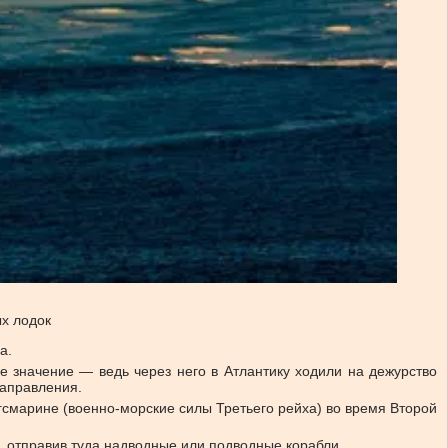
х лодок
а.
 значение — ведь через него в Атлантику ходили на дежурство
направления.
смарине (военно-морские силы Третьего рейха) во время Второй
, отправив туда надводные или подводные корабли.