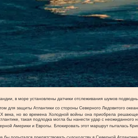
ландии, в море установлены датчики отслеживания шумов подводны
том для защиты Атлантики со стороны Северного Ледовитого океан
ХХ века, но во времена Холодной войны она приобрела решающее
тлантике, такая подлодка могла бы нанести удар с неожиданного 
ерной Америки и Европы. Блокировать этот маршрут пыталась Криг
е бы попытался препятствовать судоходству в Северной Атлантике