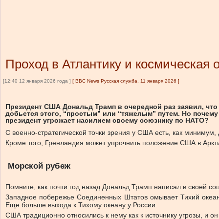
Проход в Атлантику и космическая 
[12:40 12 января 2026 года ]
[
BBC News Русская служба, 11 января 2026
]
Президент США Дональд Трамп в очередной раз заявил, что
добьется этого, “простым” или “тяжелым” путем. Но почем
президент угрожает насилием своему союзнику по НАТО?
С военно-стратегической точки зрения у США есть, как минимум,
Кроме того, Гренландия может упрочнить положение США в Аркти
Морской рубеж
Помните, как почти год назад Дональд Трамп написал в своей с
Западное побережье Соединенных Штатов омывает Тихий океан. 
Еще больше выхода к Тихому океану у России.
США традиционно относились к нему как к источнику угрозы, и 